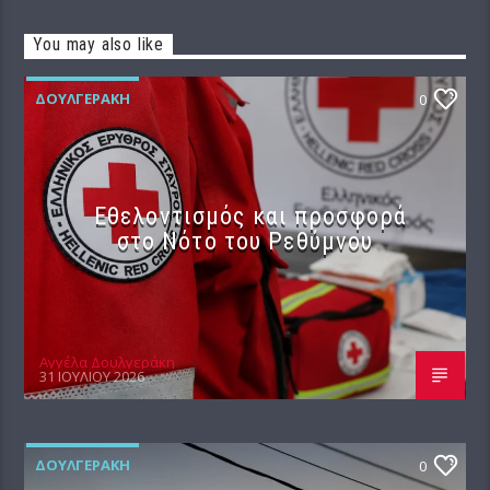
You may also like
ΔΟΥΛΓΕΡΆΚΗ
0
Εθελοντισμός και προσφορά
στο Νότο του Ρεθύμνου
Αγγέλα Δουλγεράκη
31 ΙΟΥΛΊΟΥ 2026
ΔΟΥΛΓΕΡΆΚΗ
0