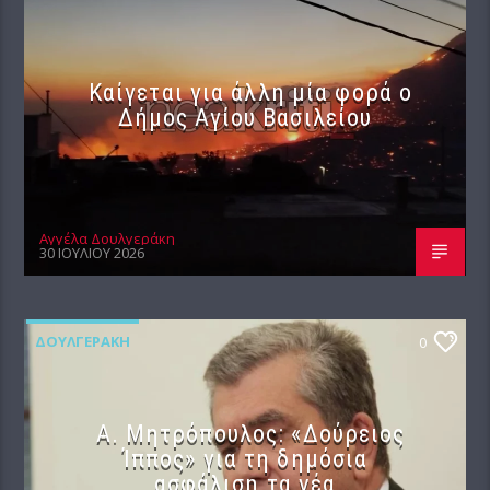
Καίγεται για άλλη μία φορά ο
Δήμος Αγίου Βασιλείου
Αγγέλα Δουλγεράκη
30 ΙΟΥΛΊΟΥ 2026
ΔΟΥΛΓΕΡΆΚΗ
0
Α. Μητρόπουλος: «Δούρειος
Ίππος» για τη δημόσια
ασφάλιση τα νέα