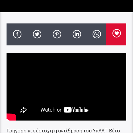
Γρήγορη κι εύστοχη η αντίδραση του ΥπΑΑΤ Βέτο