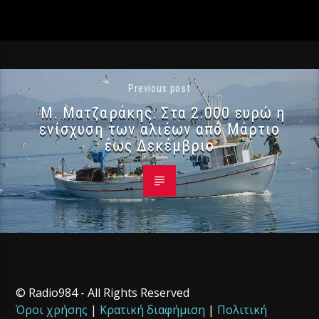
Previous post
Μ. Ματζαράκης: Στα 2.000 ευρώ η
ενίσχυση των αλιέων από Μάρτιο
έως Δεκέμβριο
© Radio984 - All Rights Reserved
Όροι χρήσης
|
Κρατική διαφήμιση
|
Πολιτική