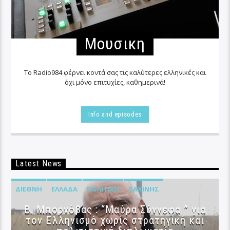
Μουσικη
Το Radio984 φέρνει κοντά σας τις καλύτερες ελληνικές και
όχι μόνο επιτυχίες, καθημερινά!
Info and episodes
Latest News
ΔΙΕΘΝΉ
ΕΛΛΆΔΑ
ΠΟΛΙΤΙΚΉ
ΣΑΧΊΝΗΣ
B. Μπορνόβας : “Μαύρα Σύννεφα ” για
τον Ελληνισμό χωρίς στρατηγική και