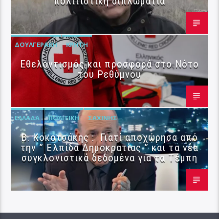
πολιτιστική διπλωματία
ΔΟΥΛΓΕΡΆΚΗ
ΚΡΉΤΗ
Εθελοντισμός και προσφορά στο Νότο
του Ρεθύμνου
ΕΛΛΆΔΑ
ΠΟΛΙΤΙΚΉ
ΣΑΧΊΝΗΣ
Β. Κοκοτσάκης : Γιατί αποχώρησα από
την ” Ελπίδα Δημοκρατίας ” και τα νέα
συγκλονιστικά δεδομένα για τα Τέμπη