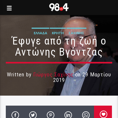
ΕΛΛΆΔΑ
ΚΡΉΤΗ
ΣΑΧΊΝΗΣ
Έφυγε από τη ζωή ο
Αντώνης Βγόντζας
Written by
Γιώργος Σαχίνης
on 29 Μαρτίου
2019