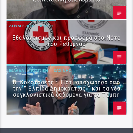
ΔΟΥΛΓΕΡΆΚΗ
ΚΡΉΤΗ
Εθελοντισμός και προσφορά στο Νότο
του Ρεθύμνου
ΕΛΛΆΔΑ
ΠΟΛΙΤΙΚΉ
ΣΑΧΊΝΗΣ
Β. Κοκοτσάκης : Γιατί αποχώρησα από
την ” Ελπίδα Δημοκρατίας ” και τα νέα
συγκλονιστικά δεδομένα για τα Τέμπη