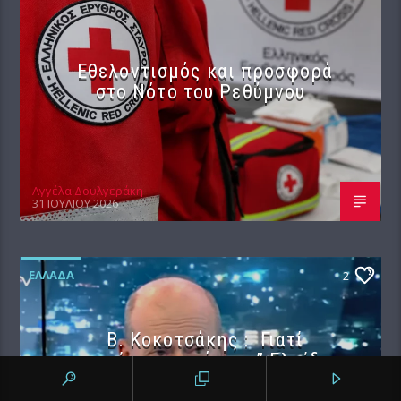
Εθελοντισμός και προσφορά
στο Νότο του Ρεθύμνου
Αγγέλα Δουλγεράκη
31 ΙΟΥΛΊΟΥ 2026
ΕΛΛΆΔΑ
2
Β. Κοκοτσάκης : Γιατί
αποχώρησα από την ” Ελπίδα
Δημοκρατίας ” και τα νέα