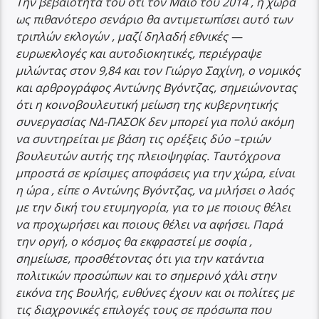
Την βεβαιότητα του ότι τον Μάιο του 2014 , η χώρα
ως πιθανότερο σενάριο θα αντιμετωπίσει αυτό των
τριπλών εκλογών , μαζί δηλαδή εθνικές —
ευρωεκλογές και αυτοδιοκητικές, περιέγραψε
μιλώντας στον 9,84 και τον Γιώργο Σαχίνη, ο νομικός
και αρθρογράφος Αντώνης Βγόντζας, σημειώνοντας
ότι η κοινοβουλευτική μείωση της κυβερνητικής
συνεργασίας ΝΔ-ΠΑΣΟΚ δεν μπορεί για πολύ ακόμη
να συντηρείται με βάση τις ορέξεις δύο –τριών
βουλευτών αυτής της πλειοψηφίας. Ταυτόχρονα
μπροστά σε κρίσιμες αποφάσεις για την χώρα, είναι
η ώρα , είπε ο Αντώνης Βγόντζας, να μιλήσει ο λαός
με την δική του ετυμηγορία, για το με ποιους θέλει
να προχωρήσει και ποιους θέλει να αφήσει. Παρά
την οργή, ο κόσμος θα εκφραστεί με σοφία ,
σημείωσε, προσθέτοντας ότι για την κατάντια
πολιτικών προσώπων και το σημερινό χάλι στην
εικόνα της Βουλής, ευθύνες έχουν και οι πολίτες με
τις διαχρονικές επιλογές τους σε πρόσωπα που