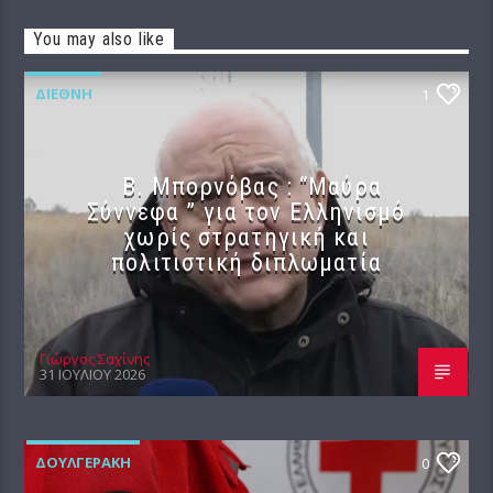
You may also like
ΔΙΕΘΝΉ
1
B. Μπορνόβας : “Μαύρα
Σύννεφα ” για τον Ελληνισμό
χωρίς στρατηγική και
πολιτιστική διπλωματία
Γιώργος Σαχίνης
31 ΙΟΥΛΊΟΥ 2026
ΔΟΥΛΓΕΡΆΚΗ
0