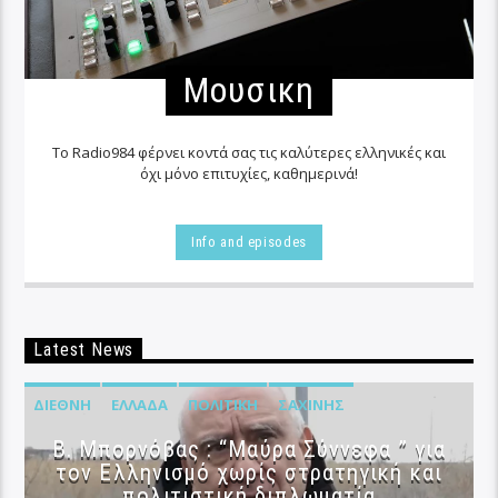
Μουσικη
Το Radio984 φέρνει κοντά σας τις καλύτερες ελληνικές και
όχι μόνο επιτυχίες, καθημερινά!
Info and episodes
Latest News
ΔΙΕΘΝΉ
ΕΛΛΆΔΑ
ΠΟΛΙΤΙΚΉ
ΣΑΧΊΝΗΣ
B. Μπορνόβας : “Μαύρα Σύννεφα ” για
τον Ελληνισμό χωρίς στρατηγική και
πολιτιστική διπλωματία