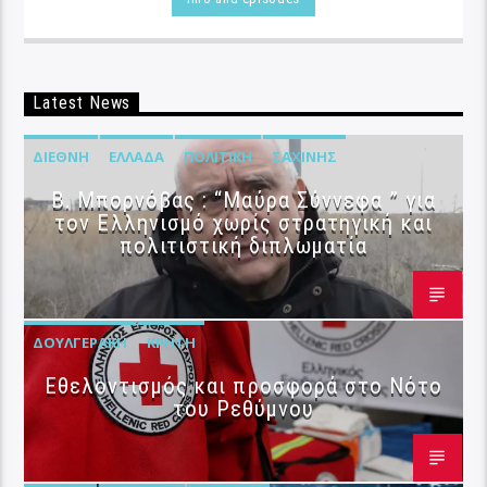
Latest News
ΔΙΕΘΝΉ
ΕΛΛΆΔΑ
ΠΟΛΙΤΙΚΉ
ΣΑΧΊΝΗΣ
B. Μπορνόβας : “Μαύρα Σύννεφα ” για
τον Ελληνισμό χωρίς στρατηγική και
πολιτιστική διπλωματία
ΔΟΥΛΓΕΡΆΚΗ
ΚΡΉΤΗ
Εθελοντισμός και προσφορά στο Νότο
του Ρεθύμνου