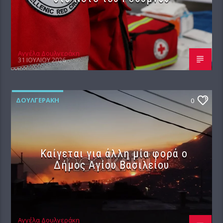
Αγγέλα Δουλγεράκη
31 ΙΟΥΛΊΟΥ 2026
ΔΟΥΛΓΕΡΆΚΗ
0
Καίγεται για άλλη μία φορά ο
Δήμος Αγίου Βασιλείου
Αγγέλα Δουλγεράκη