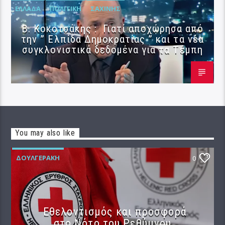
ΕΛΛΆΔΑ
ΠΟΛΙΤΙΚΉ
ΣΑΧΊΝΗΣ
Β. Κοκοτσάκης : Γιατί αποχώρησα από
την ” Ελπίδα Δημοκρατίας ” και τα νέα
συγκλονιστικά δεδομένα για τα Τέμπη
You may also like
ΔΟΥΛΓΕΡΆΚΗ
0
Εθελοντισμός και προσφορά
στο Νότο του Ρεθύμνου