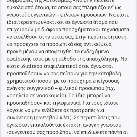
συμβουλές της Αστυνομίας: «Να μην πείθεστε
εύκολα από άτομα, τα οποία σας “πλησιάζουν” ως
γνωστοί συγγενικών – φιλικών προσώπων. Να είστε
ιδιαίτερα επιφυλακτικοί σε άγνωστα άτομα που
επιχειρούν με διάφορα προσχήματα και τεχνάσματα
να εισέλθουν στην οικία σας. Στην περίπτωση αυτή,
να προσέχετε τα προσωπικά σας αντικείμενα,
προκειμένου να αποφευχθεί το ενδεχόμενο
αφαίρεσής τους με τη μέθοδο της απασχόλησης. Να
είστε ιδιαίτερα επιφυλακτικοί όταν άγνωστοι
προσπαθήσουν να σας πείσουν για την καταβολή
χρηματικού ποσού, με το πρόσχημα επείγουσας
ανάγκης συγγενικού – φιλικού προσώπου (π.χ.
νοσηλεία σε νοσοκομείο). Το ίδιο μπορεί να
προσπαθήσουν και τηλεφωνικά. Για τους ίδιους
λόγους να μην ενδίδετε σε προτροπές για
συνάντηση (ραντεβού κ.λπ.). Σε περιπτώσεις που
άγνωστοι επικαλούνται έκτακτη ανάγκη γνωστού
-συγγενικού σας προσώπου, να επιδιώκετε πάντα οι