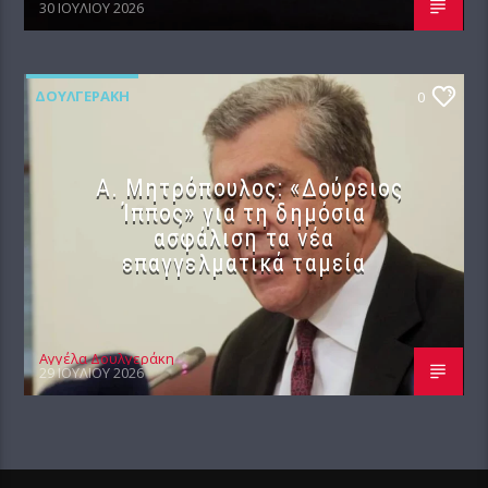
30 ΙΟΥΛΊΟΥ 2026
ΔΟΥΛΓΕΡΆΚΗ
0
Α. Μητρόπουλος: «Δούρειος
Ίππος» για τη δημόσια
ασφάλιση τα νέα
επαγγελματικά ταμεία
Αγγέλα Δουλγεράκη
29 ΙΟΥΛΊΟΥ 2026