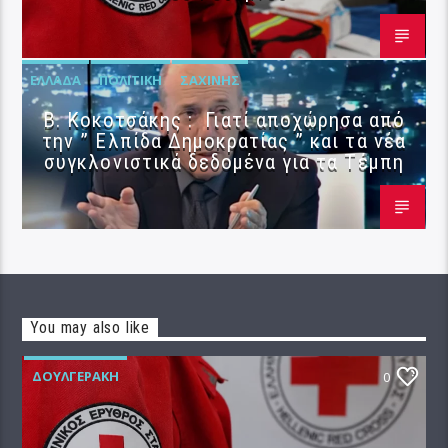
ΕΛΛΆΔΑ
ΠΟΛΙΤΙΚΉ
ΣΑΧΊΝΗΣ
Β. Κοκοτσάκης : Γιατί αποχώρησα από
την ” Ελπίδα Δημοκρατίας ” και τα νέα
συγκλονιστικά δεδομένα για τα Τέμπη
You may also like
ΔΟΥΛΓΕΡΆΚΗ
0