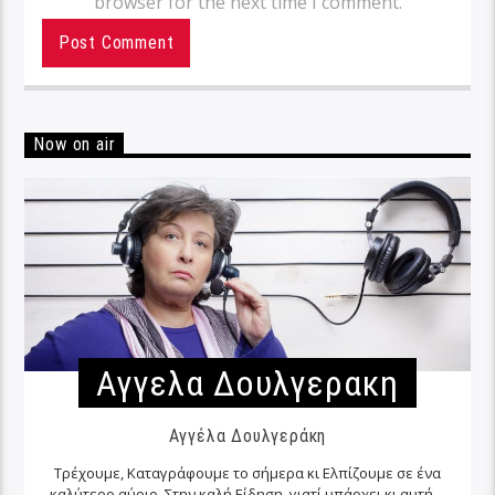
browser for the next time I comment.
Now on air
Αγγελα Δουλγερακη
Αγγέλα Δουλγεράκη
Τρέχουμε, Καταγράφουμε το σήμερα κι Ελπίζουμε σε ένα
καλύτερο αύριο. Στην καλή Είδηση, γιατί υπάρχει κι αυτή…