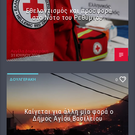
Εθελοντισμός και προσφορά
στο Νότο του Ρεθύμνου
Αγγέλα Δουλγεράκη
31 ΙΟΥΛΊΟΥ 2026
ΔΟΥΛΓΕΡΆΚΗ
0
Καίγεται για άλλη μία φορά ο
Δήμος Αγίου Βασιλείου