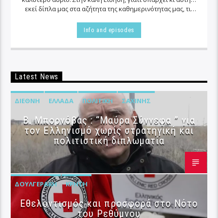
εκεί δίπλα μας στα αζήτητα της καθημερινότητας μας, τις
περισσότερες φορές…
Info and episodes
Latest News
ΔΙΕΘΝΉ
ΕΛΛΆΔΑ
ΠΟΛΙΤΙΚΉ
ΣΑΧΊΝΗΣ
B. Μπορνόβας : “Μαύρα Σύννεφα ” για
τον Ελληνισμό χωρίς στρατηγική και
πολιτιστική διπλωματία
ΔΟΥΛΓΕΡΆΚΗ
ΚΡΉΤΗ
Εθελοντισμός και προσφορά στο Νότο
του Ρεθύμνου