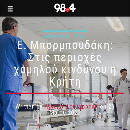
ΔΟΥΛΓΕΡΆΚΗ
ΥΓΕΊΑ
Ε. Μπορμπουδάκη:
Στις περιοχές
χαμηλού κινδύνου η
Κρήτη
Written by
Αγγέλα Δουλγεράκη
on 26
Μαΐου 2020