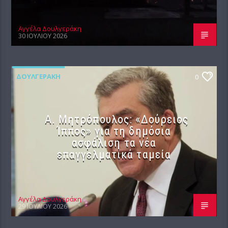
Αγγέλα Δουλγεράκη
30 ΙΟΥΛΊΟΥ 2026
ΔΟΥΛΓΕΡΆΚΗ
0
Α. Μητρόπουλος: «Δούρειος
Ίππος» για τη δημόσια
ασφάλιση τα νέα
επαγγελματικά ταμεία
Αγγέλα Δουλγεράκη
29 ΙΟΥΛΊΟΥ 2026