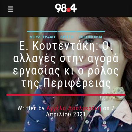
ΔΟΥΛΓΕΡΆΚΗ
ΚΡΉΤΗ
ΟΙΚΟΝΟΜΊΑ
Ε. Κουτεντάκη: Οι
αλλαγές στην αγορά
εργασίας κι ο ρόλος
της Περιφέρειας
Written by
Αγγέλα Δουλγεράκη
on 7
Απριλίου 2021