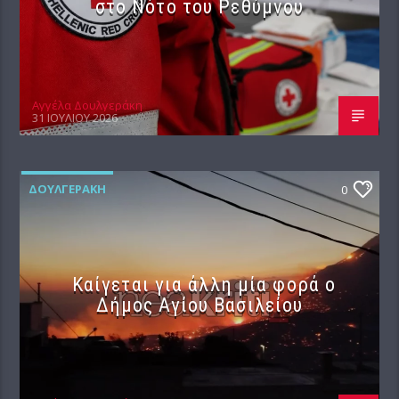
στο Νότο του Ρεθύμνου
Αγγέλα Δουλγεράκη
31 ΙΟΥΛΊΟΥ 2026
ΔΟΥΛΓΕΡΆΚΗ
0
Καίγεται για άλλη μία φορά ο
Δήμος Αγίου Βασιλείου