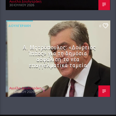
Αγγέλα Δουλγεράκη
30 ΙΟΥΛΊΟΥ 2026
ΔΟΥΛΓΕΡΆΚΗ
0
Α. Μητρόπουλος: «Δούρειος
Ίππος» για τη δημόσια
ασφάλιση τα νέα
επαγγελματικά ταμεία
Αγγέλα Δουλγεράκη
29 ΙΟΥΛΊΟΥ 2026