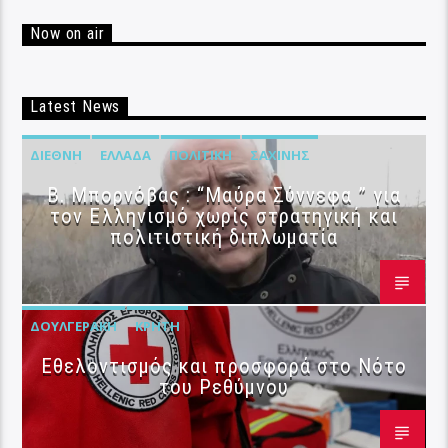
Now on air
Latest News
ΔΙΕΘΝΉ
ΕΛΛΆΔΑ
ΠΟΛΙΤΙΚΉ
ΣΑΧΊΝΗΣ
B. Μπορνόβας : “Μαύρα Σύννεφα ” για
τον Ελληνισμό χωρίς στρατηγική και
πολιτιστική διπλωματία
ΔΟΥΛΓΕΡΆΚΗ
ΚΡΉΤΗ
Εθελοντισμός και προσφορά στο Νότο
του Ρεθύμνου