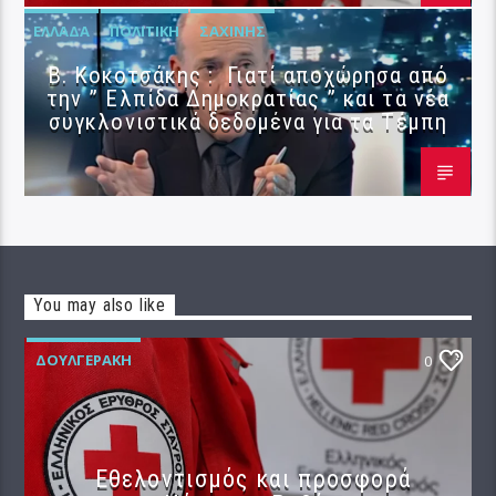
ΕΛΛΆΔΑ
ΠΟΛΙΤΙΚΉ
ΣΑΧΊΝΗΣ
Β. Κοκοτσάκης : Γιατί αποχώρησα από
την ” Ελπίδα Δημοκρατίας ” και τα νέα
συγκλονιστικά δεδομένα για τα Τέμπη
You may also like
ΔΟΥΛΓΕΡΆΚΗ
0
Εθελοντισμός και προσφορά