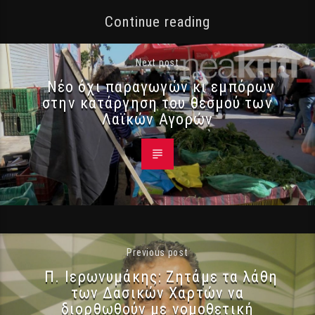
Continue reading
Next post
Νέο όχι παραγωγών κι εμπόρων
στην κατάργηση του θεσμού των
Λαϊκών Αγορών
Previous post
Π. Ιερωνυμάκης: Ζητάμε τα λάθη
των Δασικών Χαρτών να
διορθωθούν με νομοθετική