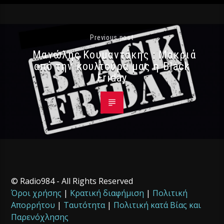
Previous post
Μανώλης Κουμαντάκης : Μακριά
από την κουλτούρα μας η Black
Friday
© Radio984 - All Rights Reserved
Όροι χρήσης
|
Κρατική διαφήμιση
|
Πολιτική
Απορρήτου
|
Ταυτότητα
|
Πολιτική κατά Βίας και
Παρενόχλησης