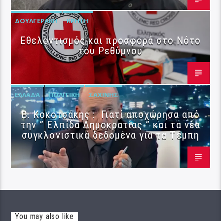
ΔΟΥΛΓΕΡΆΚΗ
ΚΡΉΤΗ
Εθελοντισμός και προσφορά στο Νότο
του Ρεθύμνου
ΕΛΛΆΔΑ
ΠΟΛΙΤΙΚΉ
ΣΑΧΊΝΗΣ
Β. Κοκοτσάκης : Γιατί αποχώρησα από
την ” Ελπίδα Δημοκρατίας ” και τα νέα
συγκλονιστικά δεδομένα για τα Τέμπη
You may also like