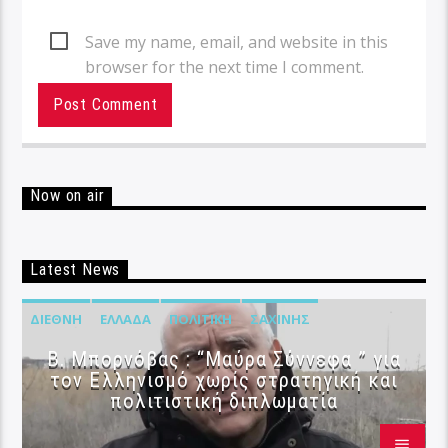
Save my name, email, and website in this
browser for the next time I comment.
Now on air
Latest News
ΔΙΕΘΝΉ
ΕΛΛΆΔΑ
ΠΟΛΙΤΙΚΉ
ΣΑΧΊΝΗΣ
B. Μπορνόβας : “Μαύρα Σύννεφα ” για
τον Ελληνισμό χωρίς στρατηγική και
πολιτιστική διπλωματία