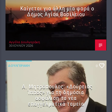
Καίγεται για άλλη μία φορά ο
Δήμος Αγίου Βασιλείου
Αγγέλα Δουλγεράκη
30 ΙΟΥΛΊΟΥ 2026
ΔΟΥΛΓΕΡΆΚΗ
0
Α. Μητρόπουλος: «Δούρειος
Ίππος» για τη δημόσια
ασφάλιση τα νέα
επαγγελματικά ταμεία