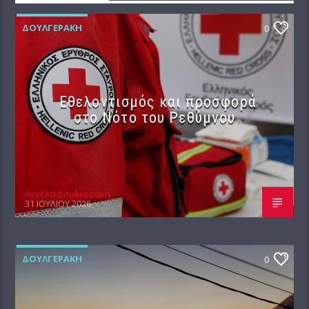
ΔΟΥΛΓΕΡΆΚΗ
0
Εθελοντισμός και προσφορά
στο Νότο του Ρεθύμνου
Αγγέλα Δουλγεράκη
31 ΙΟΥΛΊΟΥ 2026
ΔΟΥΛΓΕΡΆΚΗ
0