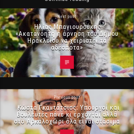
Next post
Ηλίας Μπαγιουρούκης:
«Ακατανόητη η άρνηση του Δήμου
Ηρακλείου να χειριστεί τα
αδέσποτα»
Previous post
Κώστα Γκαντάτσιος: Υπουργοί και
Βουλευτές πάνε κι έρχονται αλλά
στο Αρκαλοχώρι όλα είναι στάσιμα