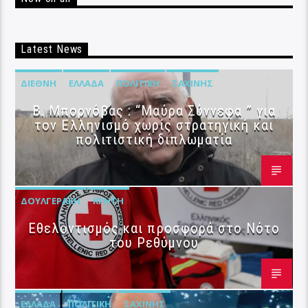
Latest News
ΔΙΕΘΝΉ
ΕΛΛΆΔΑ
ΠΟΛΙΤΙΚΉ
ΣΑΧΊΝΗΣ
B. Μπορνόβας : “Μαύρα Σύννεφα ” για
τον Ελληνισμό χωρίς στρατηγική και
πολιτιστική διπλωματία
ΔΟΥΛΓΕΡΆΚΗ
ΚΡΉΤΗ
Εθελοντισμός και προσφορά στο Νότο
του Ρεθύμνου
ΕΛΛΆΔΑ
ΠΟΛΙΤΙΚΉ
ΣΑΧΊΝΗΣ