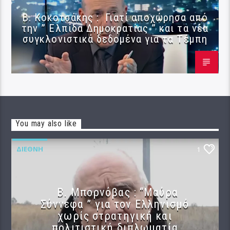
Β. Κοκοτσάκης : Γιατί αποχώρησα από
την ” Ελπίδα Δημοκρατίας ” και τα νέα
συγκλονιστικά δεδομένα για τα Τέμπη
You may also like
ΔΙΕΘΝΉ
1
B. Μπορνόβας : “Μαύρα
Σύννεφα ” για τον Ελληνισμό
χωρίς στρατηγική και
πολιτιστική διπλωματία