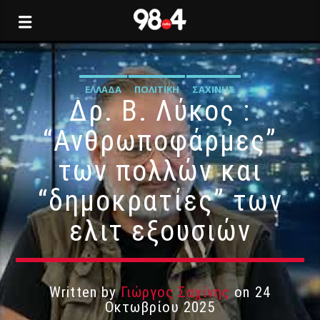
ΕΛΛΆΔΑ
ΠΟΛΙΤΙΚΉ
ΣΑΧΊΝΗΣ
Δρ. Β. Λύκος :
“Ανθρωποφάρμες”
των πολλών και
“δημοκρατίες” των
ελιτ εξουσιών
Written by
Γιώργος Σαχίνης
on 24
Οκτωβρίου 2025