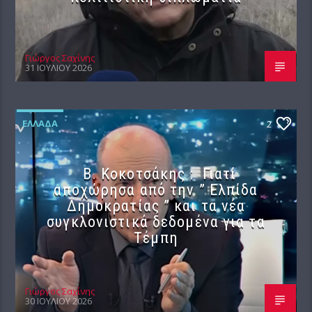
Γιώργος Σαχίνης
31 ΙΟΥΛΊΟΥ 2026
ΕΛΛΆΔΑ
2
Β. Κοκοτσάκης : Γιατί
αποχώρησα από την ” Ελπίδα
Δημοκρατίας ” και τα νέα
συγκλονιστικά δεδομένα για τα
Τέμπη
Γιώργος Σαχίνης
30 ΙΟΥΛΊΟΥ 2026