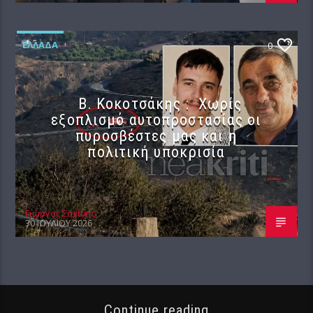
ΕΛΛΆΔΑ
0
Β. Κοκοτσάκης : Χωρίς
εξοπλισμό αυτοπροστασίας οι
πυροσβέστες μας και η
πολιτική υποκρισία
Γιώργος Σαχίνης
30 ΙΟΥΛΊΟΥ 2026
Continue reading