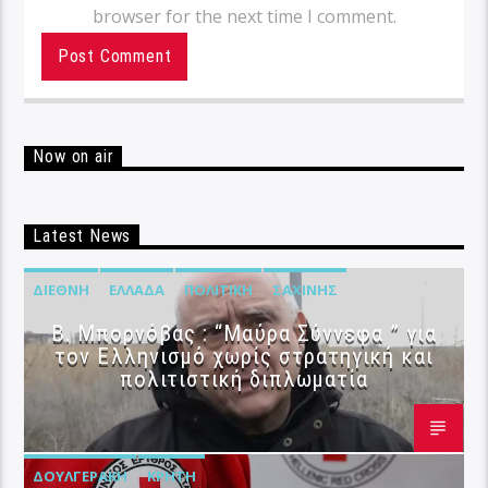
browser for the next time I comment.
Now on air
Latest News
ΔΙΕΘΝΉ
ΕΛΛΆΔΑ
ΠΟΛΙΤΙΚΉ
ΣΑΧΊΝΗΣ
B. Μπορνόβας : “Μαύρα Σύννεφα ” για
τον Ελληνισμό χωρίς στρατηγική και
πολιτιστική διπλωματία
ΔΟΥΛΓΕΡΆΚΗ
ΚΡΉΤΗ