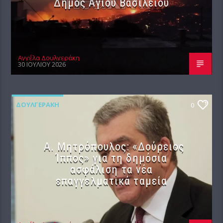
Δήμος Αγίου Βασιλείου
Αγγέλα Δουλγεράκη
30 ΙΟΥΛΊΟΥ 2026
ΔΟΥΛΓΕΡΆΚΗ
0
Α. Μητρόπουλος: «Δούρειος
Ίππος» για τη δημόσια
ασφάλιση τα νέα
επαγγελματικά ταμεία