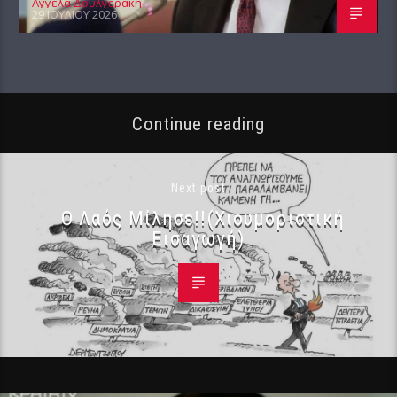
Αγγέλα Δουλγεράκη
29 ΙΟΥΛΊΟΥ 2026
Continue reading
Next post
Ο Λαός Μίλησε!!(Χιουμοριστική
Εισαγωγή)