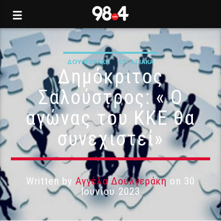
ΔΟΥΛΓΕΡΆΚΗ
ΕΡΓΑΣΙΑΚΆ
Δημόκριτος
Σαλούστρος: « Ο
αγώνας του ΚΚΕ θα
συνεχιστεί»
Written by
Αγγέλα Δουλγεράκη
on 30
Ιουνίου 2023