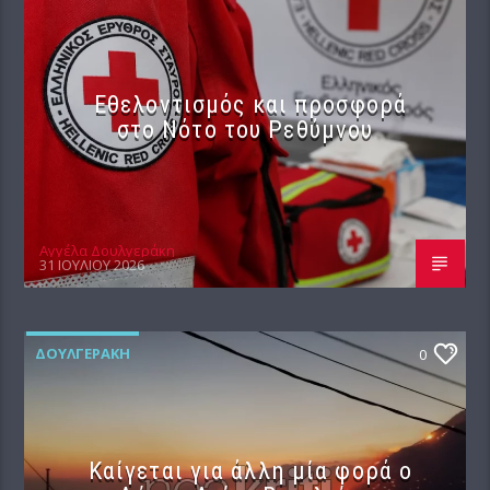
Εθελοντισμός και προσφορά
στο Νότο του Ρεθύμνου
Αγγέλα Δουλγεράκη
31 ΙΟΥΛΊΟΥ 2026
ΔΟΥΛΓΕΡΆΚΗ
0
Καίγεται για άλλη μία φορά ο