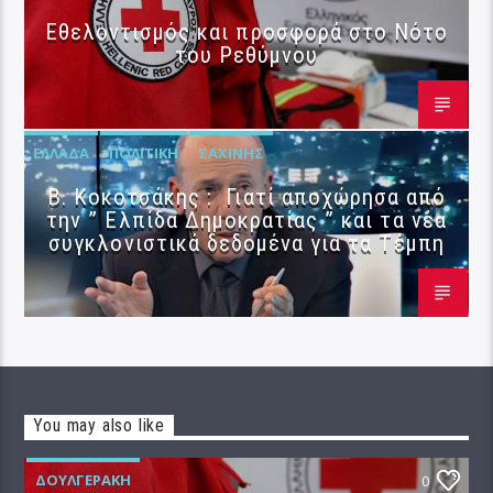
Εθελοντισμός και προσφορά στο Νότο
του Ρεθύμνου
ΕΛΛΆΔΑ
ΠΟΛΙΤΙΚΉ
ΣΑΧΊΝΗΣ
Β. Κοκοτσάκης : Γιατί αποχώρησα από
την ” Ελπίδα Δημοκρατίας ” και τα νέα
συγκλονιστικά δεδομένα για τα Τέμπη
You may also like
ΔΟΥΛΓΕΡΆΚΗ
0