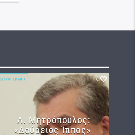
ΔΟΥΛΓΕΡΆΚΗ
0
Α. Μητρόπουλος:
«Δούρειος Ίππος»