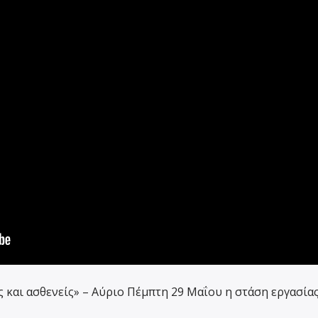
και ασθενείς» – Αύριο Πέμπτη 29 Μαΐου η στάση εργασίας,