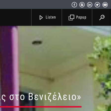
Listen
Popup
ς στο Βενιζέλειο»