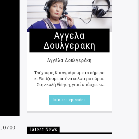
Αγγελα
Δουλγερακη
Αγγέλα Δουλγεράκη
Τρέχουμε, Καταγράφουμε το σήμερα
κι Ελπίζουμε σε ένα καλύτερο αύριο.
Στην καλή Είδηση, γιατί υπάρχει κι
αυτή… εκεί δίπλα μας στα αζήτητα της
καθημερινότητας μας, τις
Info and episodes
περισσότερες φορές…
 07:00
Latest News