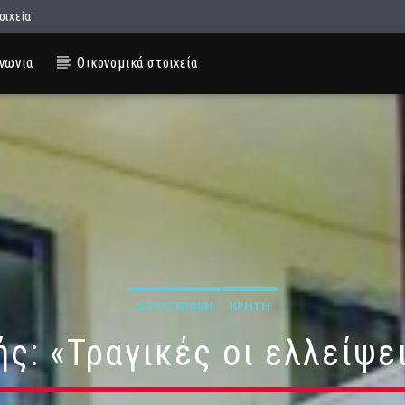
οιχεία
νωνια
Οικονομικά στοιχεία
ΔΟΥΛΓΕΡΆΚΗ
ΚΡΉΤΗ
ς: «Τραγικές οι ελλείψει