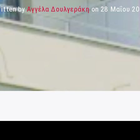
itten by
Αγγέλα Δουλγεράκη
on 28 Μαΐου 20