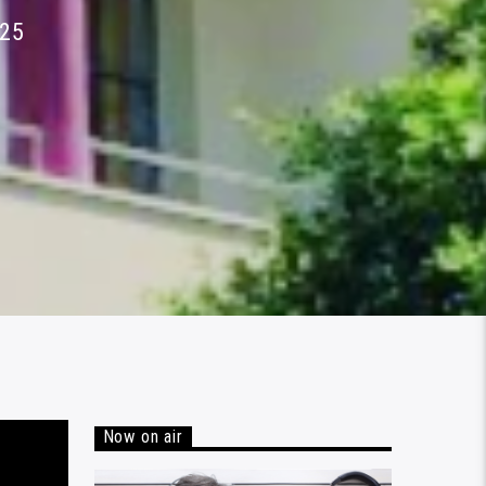
25
Now on air