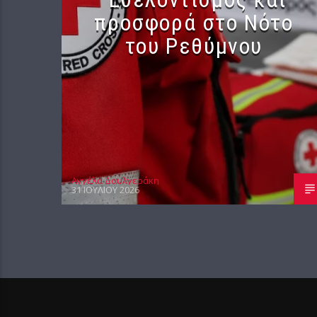
προσφορά στο Νότο
του Ρεθύμνου
Αγγέλα Δουλγεράκη
31 ΙΟΥΛΊΟΥ 2026