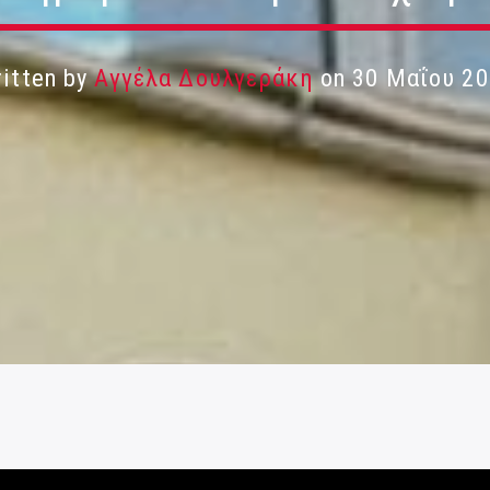
itten by
Αγγέλα Δουλγεράκη
on 30 Μαΐου 20