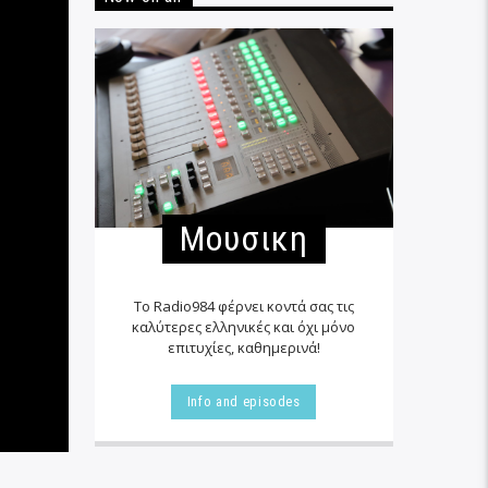
Μουσικη
Το Radio984 φέρνει κοντά σας τις
καλύτερες ελληνικές και όχι μόνο
επιτυχίες, καθημερινά!
Info and episodes