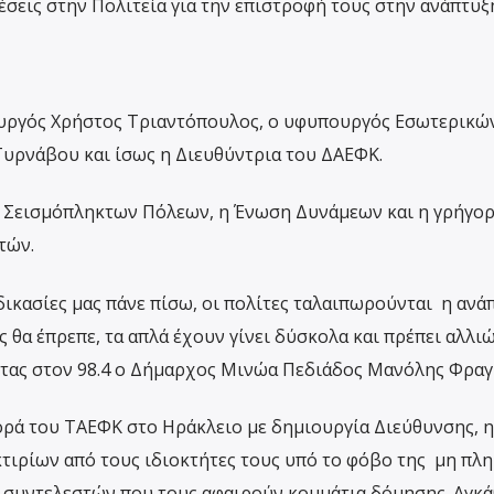
σεις στην Πολιτεία για την επιστροφή τους στην ανάπτυξ
υργός Χρήστος Τριαντόπουλος, ο υφυπουργός Εσωτερικών
Τυρνάβου και ίσως η Διευθύντρια του ΔΑΕΦΚ.
 Σεισμόπληκτων Πόλεων, η Ένωση Δυνάμεων και η γρήγο
τών.
ικασίες μας πάνε πίσω, οι πολίτες ταλαιπωρούνται η ανά
θα έπρεπε, τα απλά έχουν γίνει δύσκολα και πρέπει αλλιώ
τας στον 98.4 ο Δήμαρχος Μινώα Πεδιάδος Μανόλης Φραγ
ορά του ΤΑΕΦΚ στο Ηράκλειο με δημιουργία Διεύθυνσης, 
τιρίων από τους ιδιοκτήτες τους υπό το φόβο της μη πλ
 συντελεστών που τους αφαιρούν κομμάτια δόμησης. Αγκάθ