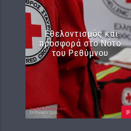
Εθελοντισμός και
προσφορά στο Νότο
του Ρεθύμνου
Αγγέλα Δουλγεράκη
31 ΙΟΥΛΊΟΥ 2026