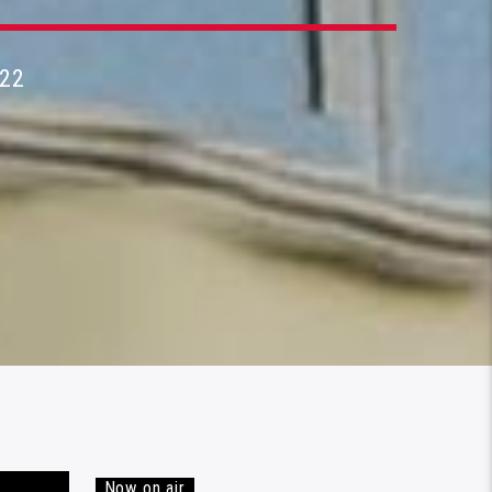
22
Now on air