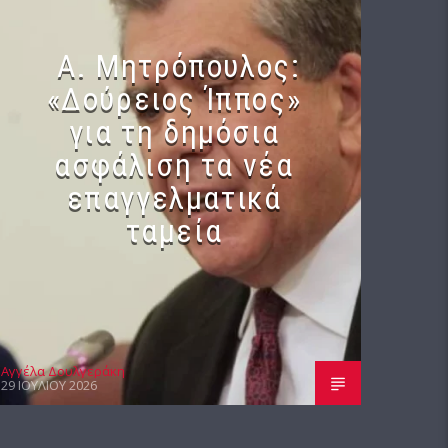
Α. Μητρόπουλος:
«Δούρειος Ίππος»
για τη δημόσια
ασφάλιση τα νέα
επαγγελματικά
ταμεία
Αγγέλα Δουλγεράκη
29 ΙΟΥΛΊΟΥ 2026