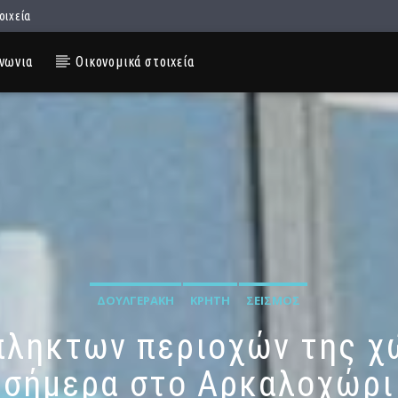
οιχεία
νωνια
Οικονομικά στοιχεία
ΔΟΥΛΓΕΡΆΚΗ
ΚΡΉΤΗ
ΣΕΙΣΜΌΣ
πληκτων περιοχών της χ
σήμερα στο Αρκαλοχώρι