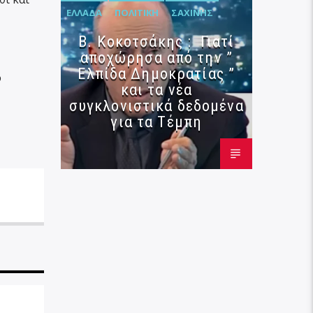
ΕΛΛΆΔΑ
ΠΟΛΙΤΙΚΉ
ΣΑΧΊΝΗΣ
Β. Κοκοτσάκης : Γιατί
αποχώρησα από την ”
Ελπίδα Δημοκρατίας ”
ο
και τα νέα
συγκλονιστικά δεδομένα
για τα Τέμπη