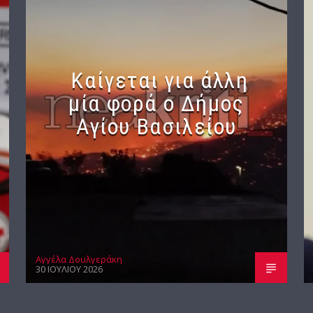
Καίγεται για άλλη
μία φορά ο Δήμος
Αγίου Βασιλείου
Αγγέλα Δουλγεράκη
30 ΙΟΥΛΊΟΥ 2026