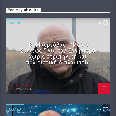
You may also like
ΔΙΕΘΝΉ
0
B. Μπορνόβας : “Μαύρα
Σύννεφα ” για τον Ελληνισμό
χωρίς στρατηγική και
πολιτιστική διπλωματία
Γιώργος Σαχίνης
31 ΙΟΥΛΊΟΥ 2026
ΕΛΛΆΔΑ
2