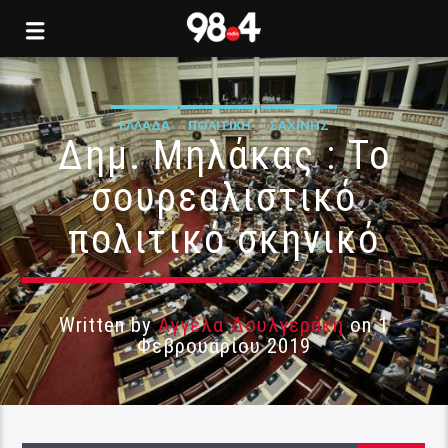
ΕΛΛΆΔΑ
ΠΟΛΙΤΙΚΉ
ΣΑΧΊΝΗΣ
Δημ. Μηλάκας : Το
σουρεαλιστικό
πολιτικό σκηνικό
Written by
Αγγέλα Δουλγεράκη
on 1
Φεβρουαρίου 2019