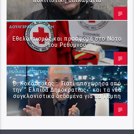
πολιτιστική διπλωματία
ΔΟΥΛΓΕΡΆΚΗ
ΚΡΉΤΗ
Εθελοντισμός και προσφορά στο Νότο
του Ρεθύμνου
ΕΛΛΆΔΑ
ΠΟΛΙΤΙΚΉ
ΣΑΧΊΝΗΣ
Β. Κοκοτσάκης : Γιατί αποχώρησα από
την ” Ελπίδα Δημοκρατίας ” και τα νέα
συγκλονιστικά δεδομένα για τα Τέμπη