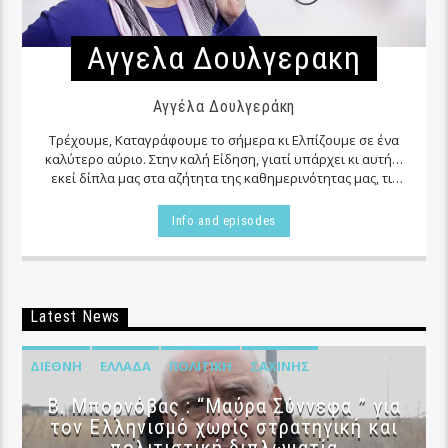
Αγγελα Δουλγερακη
Αγγέλα Δουλγεράκη
Τρέχουμε, Καταγράφουμε το σήμερα κι Ελπίζουμε σε ένα
καλύτερο αύριο. Στην καλή Είδηση, γιατί υπάρχει κι αυτή…
εκεί δίπλα μας στα αζήτητα της καθημερινότητας μας, τις
περισσότερες φορές…
Info and episodes
Latest News
ΔΙΕΘΝΉ
ΕΛΛΆΔΑ
ΠΟΛΙΤΙΚΉ
ΣΑΧΊΝΗΣ
B. Μπορνόβας : “Μαύρα Σύννεφα ” για
τον Ελληνισμό χωρίς στρατηγική και