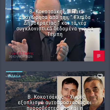
Β. Κοκοτσάκης : Γιατί
αποχώρησα από την ” Ελπίδα
Δημοκρατίας ” και τα νέα
συγκλονιστικά δεδομένα για τα
Τέμπη
Γιώργος Σαχίνης
30 ΙΟΥΛΊΟΥ 2026
ΕΛΛΆΔΑ
0
Β. Κοκοτσάκης : Χωρίς
εξοπλισμό αυτοπροστασίας οι
πυροσβέστες μας και η