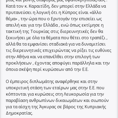
Κατά τον κ. Καραιτίδη, δεν μπορεί στην Ελλάδα να
πρυτανεύσει η λογική ότι η Κύπρος είναι «άλλο
θέμα» , την ώρα που ο Ερντογάν την επισείει ως
απειλή και για την Ελλάδα , ενώ όπως εκτίμησε η
τακτική της Τουρκίας στις διερευνητικές δεν θα
ξεκινήσει με όλα τα θέματα που θέτει στο τραπέζι ,
αλλά θα τα εμφανίσει σταδιακά για να δυναμιτίσει
τις διερευνητικές επιχειρώντας να ρίξει τις ευθύνες
στην Αθήνα και να επανέλθει στην επιλογή των
προκλήσεων , έχοντας αποφύγει παράλληλα και την
όποια σκέψη περί κυρώσεων από την Ε.Ε.
Ο έμπειρος διπλωμάτης αναφέρθηκε και στην
υποκριτική στάση των εταίρων μας στην Ε.Ε. που
κόπτονται για κυρώσεις στη Λευκορωσία για την
παραβίαση ανθρωπίνων δικαιωμάτων και σιωπούν
για τα αίσχη της Άγκυρας σε βάρος της Κυπριακής
Δημοκρατίας.