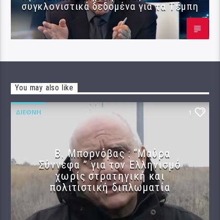
συγκλονιστικά δεδομένα για τα Τέμπη
You may also like
ΔΙΕΘΝΉ
1
B. Μπορνόβας : “Μαύρα
Σύννεφα ” για τον Ελληνισμό
χωρίς στρατηγική και
πολιτιστική διπλωματία