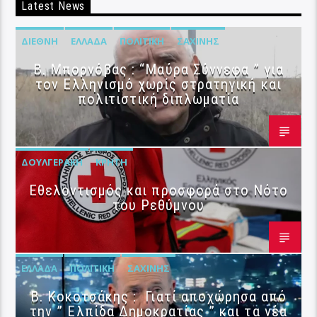
Latest News
ΔΙΕΘΝΉ
ΕΛΛΆΔΑ
ΠΟΛΙΤΙΚΉ
ΣΑΧΊΝΗΣ
B. Μπορνόβας : “Μαύρα Σύννεφα ” για
τον Ελληνισμό χωρίς στρατηγική και
πολιτιστική διπλωματία
ΔΟΥΛΓΕΡΆΚΗ
ΚΡΉΤΗ
Εθελοντισμός και προσφορά στο Νότο
του Ρεθύμνου
ΕΛΛΆΔΑ
ΠΟΛΙΤΙΚΉ
ΣΑΧΊΝΗΣ
Β. Κοκοτσάκης : Γιατί αποχώρησα από
την ” Ελπίδα Δημοκρατίας ” και τα νέα