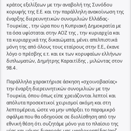
κράτος εξελίξεων με την αναβολή της Συνόδου
κορυφής της Ε.Ε. και την παράλληλη ανακοίνωση της
έναρξης διερευνητικών συνομιλιών Ελλάδας-
Τουρκίας , την ώρα που η Κυπριακή Δημοκρατία με
τα όσα υφίσταται στην ΑΟΖ της , την κυριαρχία και
τα κυριαρχικά της δικαιώματα, μένει απελπιστικά
μόνη της από όλους τους εταίρους στην Ε.Ε., έκανε
λόγο ο πρέσβης ε.τ. και εκ των κορυφαίων ελλήνων
διπλωματών, Δημήτρης Καραιτίδης , μιλώντας στον
98.4 .
Παράλληλα χαρακτήρισε άσκηση «σχοινοβασίας»
την έναρξη διερευνητικών συνομιλιών με την
Τουρκία, όπου όπως είπε χρειάζονται λεπτοί και
απόλυτα προσεκτικοί χειρισμοί ακόμη και στη
λεπτομέρεια, ώστε να μην υπάρξει το παραμικρό
σφάλμα που θα οδηγούσε σε διολίσθηση από την
εθνική θέση ότι συζητάμε μόνο για το πλαίσιο της
μίας και μόνης διαφοράς μας υφαλοκρηπίδας/αοζ .