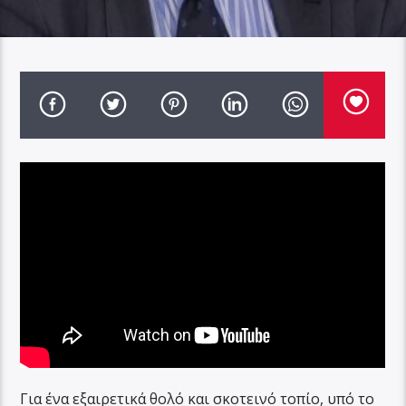
Για ένα εξαιρετικά θολό και σκοτεινό τοπίο, υπό το