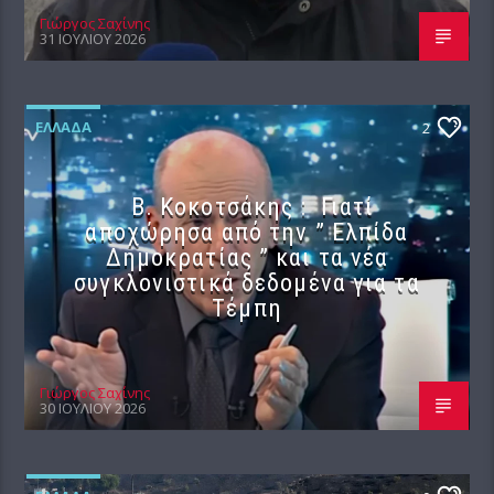
Γιώργος Σαχίνης
31 ΙΟΥΛΊΟΥ 2026
ΕΛΛΆΔΑ
2
Β. Κοκοτσάκης : Γιατί
αποχώρησα από την ” Ελπίδα
Δημοκρατίας ” και τα νέα
συγκλονιστικά δεδομένα για τα
Τέμπη
Γιώργος Σαχίνης
30 ΙΟΥΛΊΟΥ 2026