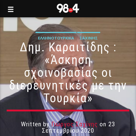
ΕΛΛΗΝΟΤΟΥΡΚΙΚΆ
ΣΑΧΊΝΗΣ
Δημ. Καραιτίδης :
«Άσκηση
σχοινοβασίας οι
διερευνητικές με την
Τουρκία»
Written by
Γιώργος Σαχίνης
on 23
Σεπτεμβρίου 2020