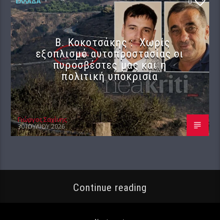
ΕΛΛΆΔΑ
0
Β. Κοκοτσάκης : Χωρίς
εξοπλισμό αυτοπροστασίας οι
πυροσβέστες μας και η
πολιτική υποκρισία
Γιώργος Σαχίνης
30 ΙΟΥΛΊΟΥ 2026
Continue reading