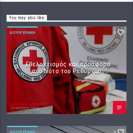
You may also like
ΔΟΥΛΓΕΡΆΚΗ
0
Εθελοντισμός και προσφορά
στο Νότο του Ρεθύμνου
Αγγέλα Δουλγεράκη
31 ΙΟΥΛΊΟΥ 2026
ΔΟΥΛΓΕΡΆΚΗ
0