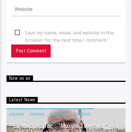
Save my name, email, and website in this
browser for the next time I comment.
Now on air
Latest News
ΔΙΕΘΝΉ
ΕΛΛΆΔΑ
ΠΟΛΙΤΙΚΉ
ΣΑΧΊΝΗΣ
B. Μπορνόβας : “Μαύρα Σύννεφα ” για