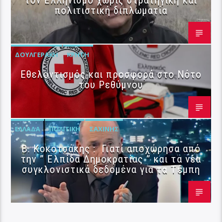
τον Ελληνισμό χωρίς στρατηγική και
πολιτιστική διπλωματία
ΔΟΥΛΓΕΡΆΚΗ
ΚΡΉΤΗ
Εθελοντισμός και προσφορά στο Νότο
του Ρεθύμνου
ΕΛΛΆΔΑ
ΠΟΛΙΤΙΚΉ
ΣΑΧΊΝΗΣ
Β. Κοκοτσάκης : Γιατί αποχώρησα από
την ” Ελπίδα Δημοκρατίας ” και τα νέα
συγκλονιστικά δεδομένα για τα Τέμπη