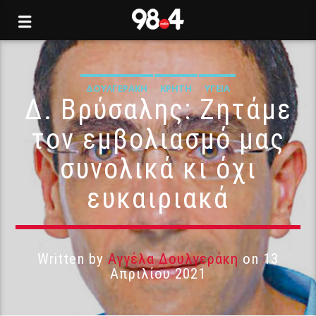
ΔΟΥΛΓΕΡΆΚΗ
ΚΡΉΤΗ
ΥΓΕΊΑ
Δ. Βρύσαλης: Ζητάμε
τον εμβολιασμό μας
συνολικά κι όχι
ευκαιριακά
Written by
Αγγέλα Δουλγεράκη
on 13
Απριλίου 2021