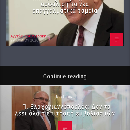
ασφάλιση τα νέα
επαγγελματικά ταμεία
Αγγέλα Δουλγεράκη
29 ΙΟΥΛΊΟΥ 2026
Continue reading
Next post
Π. Βλαχογιαννόπουλος: Δεν τα
λέει όλα η επιτροπή εμβολιασμών