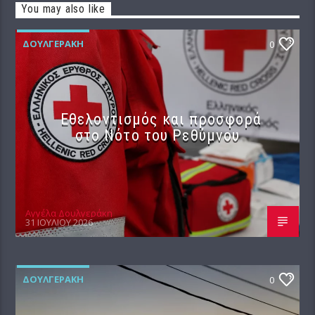
You may also like
ΔΟΥΛΓΕΡΆΚΗ
0
Εθελοντισμός και προσφορά
στο Νότο του Ρεθύμνου
Αγγέλα Δουλγεράκη
31 ΙΟΥΛΊΟΥ 2026
ΔΟΥΛΓΕΡΆΚΗ
0