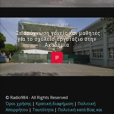
Previous post
Σε απόγνωση γονείς και μαθητές
για το σχολείο-εργοτάξιο στην
Ακαδημία
© Radio984 - All Rights Reserved
Όροι χρήσης
|
Κρατική διαφήμιση
|
Πολιτική
Απορρήτου
|
Ταυτότητα
|
Πολιτική κατά Βίας και