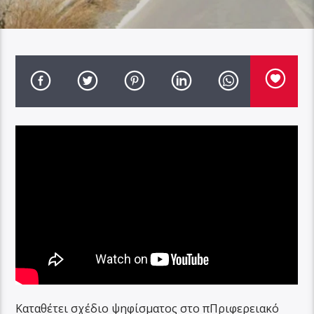
Καταθέτει σχέδιο ψηφίσματος στο πΠριφερειακό