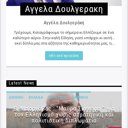
Αγγελα Δουλγερακη
Αγγέλα Δουλγεράκη
Τρέχουμε, Καταγράφουμε το σήμερα κι Ελπίζουμε σε ένα
καλύτερο αύριο. Στην καλή Είδηση, γιατί υπάρχει κι αυτή…
εκεί δίπλα μας στα αζήτητα της καθημερινότητας μας, τις
περισσότερες φορές…
Info and episodes
Latest News
ΔΙΕΘΝΉ
ΕΛΛΆΔΑ
ΠΟΛΙΤΙΚΉ
ΣΑΧΊΝΗΣ
B. Μπορνόβας : “Μαύρα Σύννεφα ” για
τον Ελληνισμό χωρίς στρατηγική και
πολιτιστική διπλωματία