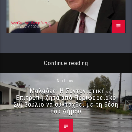
Αγγέλα Δουλγεράκη
29 ΙΟΥΛΊΟΥ 2026
Continue reading
Next post
Μαλάδες: Η Συντονιστική
Επιτροπή ζητά από Περιφερειακό
Συμβούλιο να συνταχθεί με τη θέση
του Δήμου