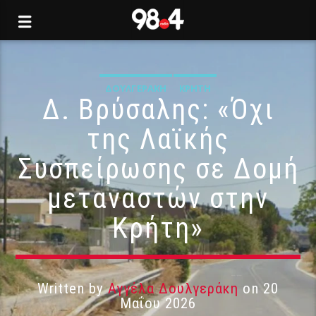
ΔΟΥΛΓΕΡΆΚΗ
ΚΡΉΤΗ
Δ. Βρύσαλης: «Όχι
της Λαϊκής
Συσπείρωσης σε Δομή
μεταναστών στην
Κρήτη»
Written by
Αγγέλα Δουλγεράκη
on 20
Μαΐου 2026