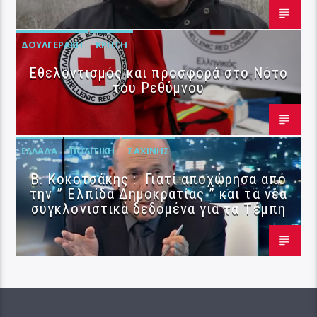
ΔΟΥΛΓΕΡΆΚΗ
ΚΡΉΤΗ
Εθελοντισμός και προσφορά στο Νότο
του Ρεθύμνου
ΕΛΛΆΔΑ
ΠΟΛΙΤΙΚΉ
ΣΑΧΊΝΗΣ
Β. Κοκοτσάκης : Γιατί αποχώρησα από
την ” Ελπίδα Δημοκρατίας ” και τα νέα
συγκλονιστικά δεδομένα για τα Τέμπη