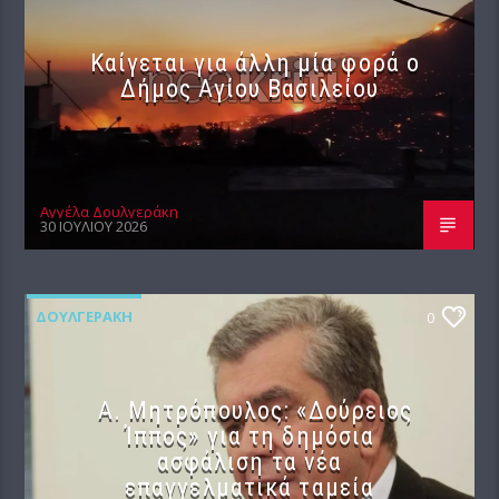
Καίγεται για άλλη μία φορά ο
Δήμος Αγίου Βασιλείου
Αγγέλα Δουλγεράκη
30 ΙΟΥΛΊΟΥ 2026
ΔΟΥΛΓΕΡΆΚΗ
0
Α. Μητρόπουλος: «Δούρειος
Ίππος» για τη δημόσια
ασφάλιση τα νέα
επαγγελματικά ταμεία