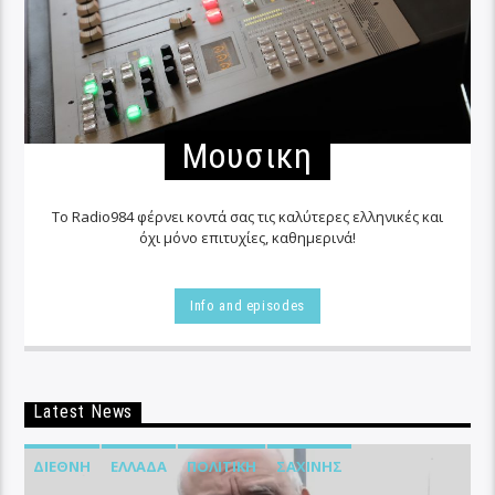
Μουσικη
Το Radio984 φέρνει κοντά σας τις καλύτερες ελληνικές και
όχι μόνο επιτυχίες, καθημερινά!
Info and episodes
Latest News
ΔΙΕΘΝΉ
ΕΛΛΆΔΑ
ΠΟΛΙΤΙΚΉ
ΣΑΧΊΝΗΣ