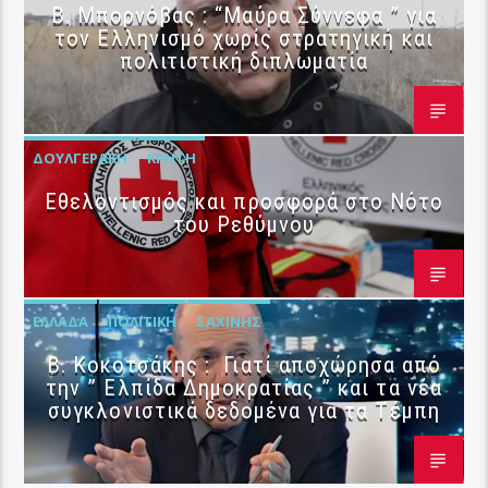
B. Μπορνόβας : “Μαύρα Σύννεφα ” για
τον Ελληνισμό χωρίς στρατηγική και
πολιτιστική διπλωματία
ΔΟΥΛΓΕΡΆΚΗ
ΚΡΉΤΗ
Εθελοντισμός και προσφορά στο Νότο
του Ρεθύμνου
ΕΛΛΆΔΑ
ΠΟΛΙΤΙΚΉ
ΣΑΧΊΝΗΣ
Β. Κοκοτσάκης : Γιατί αποχώρησα από
την ” Ελπίδα Δημοκρατίας ” και τα νέα
συγκλονιστικά δεδομένα για τα Τέμπη