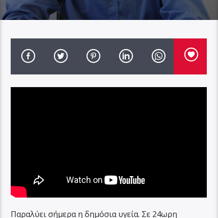
Παραλύει σήμερα η δημόσια υγεία. Σε 24ωρη