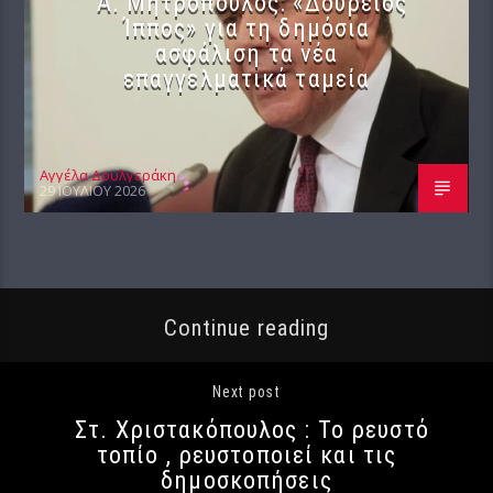
Α. Μητρόπουλος: «Δούρειος
Ίππος» για τη δημόσια
ασφάλιση τα νέα
επαγγελματικά ταμεία
Αγγέλα Δουλγεράκη
29 ΙΟΥΛΊΟΥ 2026
Continue reading
Next post
Στ. Χριστακόπουλος : Το ρευστό
τοπίο , ρευστοποιεί και τις
δημοσκοπήσεις