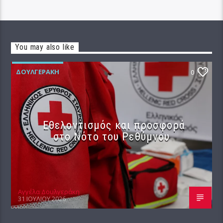
You may also like
ΔΟΥΛΓΕΡΆΚΗ
0
Εθελοντισμός και προσφορά
στο Νότο του Ρεθύμνου
Αγγέλα Δουλγεράκη
31 ΙΟΥΛΊΟΥ 2026