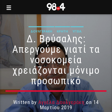
ΔΟΥΛΓΕΡΆΚΗ
ΚΡΉΤΗ
ΥΓΕΊΑ
Δ. Βρύσαλης:
Απεργούμε γιατί τα
νοσοκομεία
χρειάζονται μόνιμο
προσωπικό
Written by
Αγγέλα Δουλγεράκη
on 14
Μαρτίου 2019