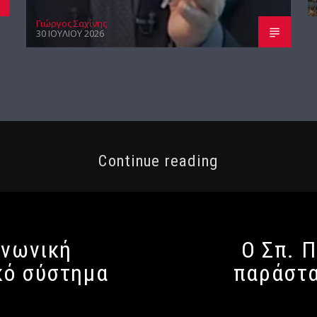
Γιώργος Σαχίνης
30 ΙΟΥΛΊΟΥ 2026
Continue reading
ινωνική
Ο Σπ. Π
κό σύστημα
παράστα