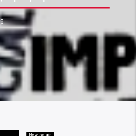
19
Now on air