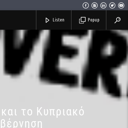
Listen
Popup
 και το Κυπριακό
υβέρνηση