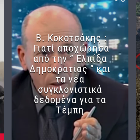
Β. Κοκοτσάκης :
Γιατί αποχώρησα
από την ” Ελπίδα
Δημοκρατίας ” και
τα νέα
συγκλονιστικά
δεδομένα για τα
Τέμπη