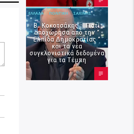
ΕΛΛΆΔΑ
ΠΟΛΙΤΙΚΉ
ΣΑΧΊΝΗΣ
Β. Κοκοτσάκης : Γιατί
αποχώρησα από την ”
Ελπίδα Δημοκρατίας ”
και τα νέα
συγκλονιστικά δεδομένα
για τα Τέμπη