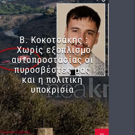
Β. Κοκοτσάκης :
Χωρίς εξοπλισμό
αυτοπροστασίας οι
πυροσβέστες μας
και η πολιτική
υποκρισία
Γιώργος Σαχίνης