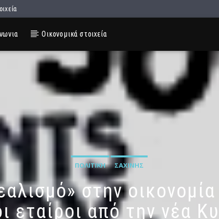
οιχεία
νωνια
Οικονομικά στοιχεία
ΠΟΛΙΤΙΚΉ
ΣΑΧΊΝΗΣ
εαλισμό» στην οικονομία
οι εταίροι από την νέα Κ