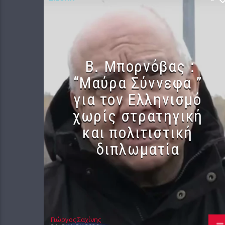
B. Μπορνόβας :
“Μαύρα Σύννεφα ”
για τον Ελληνισμό
χωρίς στρατηγική
και πολιτιστική
διπλωματία
Γιώργος Σαχίνης