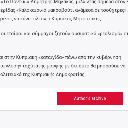
«Το Ποντίκι» Δημήτρης Μηλάκας, μιλώντας σήμερα στον 9
ερίδας «Καλοκαιρινό μακροβούτι ανάμεσα σε τσούχτρες»,
μένος να κάνει πλέον ο Κυριάκος Μητσοτάκης .
οι εταίροι και σύμμαχοι ζητούν ουσιαστικά «ρεαλισμό» σ
κε στην Κυπριακή «καταιγίδα» πάνω από την κυβέρνηση
ια «λύση» ταχύτατης μορφής με ότι αυτό θα μπορούσε να
 πολιτειακά της Κυπριακής Δημοκρατίας .
Author's archive