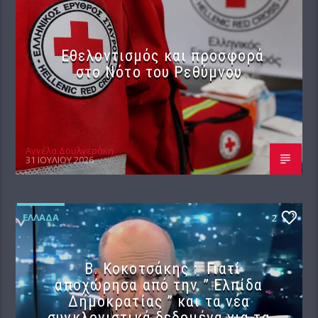
Εθελοντισμός και προσφορά
στο Νότο του Ρεθύμνου
Αγγέλα Δουλγεράκη
31 ΙΟΥΛΊΟΥ 2026
ΕΛΛΆΔΑ
2
Β. Κοκοτσάκης : Γιατί
αποχώρησα από την ” Ελπίδα
Δημοκρατίας ” και τα νέα
συγκλονιστικά δεδομένα για τα