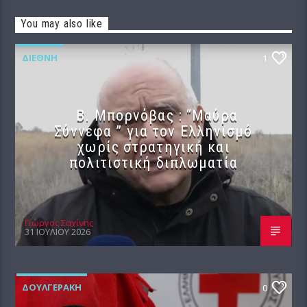
You may also like
ΔΙΕΘΝΉ
1
B. Μπορνόβας : “Μαύρα
Σύννεφα ” για τον Ελληνισμό
χωρίς στρατηγική και
πολιτιστική διπλωματία
Γιώργος Σαχίνης
31 ΙΟΥΛΊΟΥ 2026
ΔΟΥΛΓΕΡΆΚΗ
0