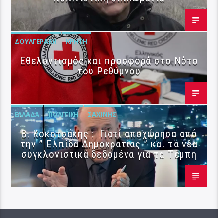
ΔΟΥΛΓΕΡΆΚΗ
ΚΡΉΤΗ
Εθελοντισμός και προσφορά στο Νότο
του Ρεθύμνου
ΕΛΛΆΔΑ
ΠΟΛΙΤΙΚΉ
ΣΑΧΊΝΗΣ
Β. Κοκοτσάκης : Γιατί αποχώρησα από
την ” Ελπίδα Δημοκρατίας ” και τα νέα
συγκλονιστικά δεδομένα για τα Τέμπη