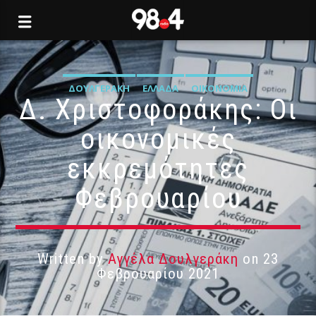
ΔΟΥΛΓΕΡΆΚΗ
ΕΛΛΆΔΑ
ΟΙΚΟΝΟΜΊΑ
Δ. Χριστοφοράκης: Οι
οικονομικές
εκκρεμότητες
Φεβρουαρίου
Written by
Αγγέλα Δουλγεράκη
on 23
Φεβρουαρίου 2021