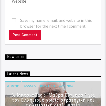
Save my name, email, and website in this
browser for the next time I comment.
Now on air
Latest News
ΔΙΕΘΝΉ
ΕΛΛΆΔΑ
ΠΟΛΙΤΙΚΉ
ΣΑΧΊΝΗΣ
B. Μπορνόβας : “Μαύρα Σύννεφα ” για
τον Ελληνισμό χωρίς στρατηγική και
πολιτιστική διπλωματία