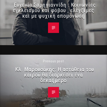
Ευγενία Σαρηγιαννίδη : Κοινωνίες
εγκλεισμού και φόβου , ελέγξιμες
και με ψυχική απομόνωση
Previous post
Κλ. Μαρουσάκης: Η αστάθεια του
καιρού θα διαρκέσει ένα
δεκαήμερο