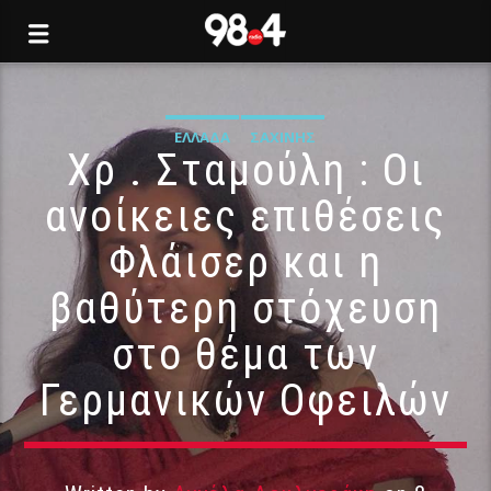
ΕΛΛΆΔΑ
ΣΑΧΊΝΗΣ
Χρ . Σταμούλη : Οι
ανοίκειες επιθέσεις
Φλάισερ και η
βαθύτερη στόχευση
στο θέμα των
Γερμανικών Οφειλών