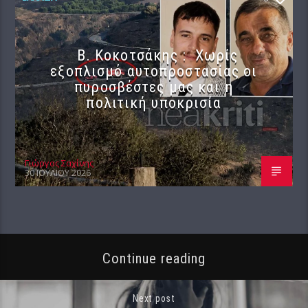
Β. Κοκοτσάκης : Χωρίς
εξοπλισμό αυτοπροστασίας οι
πυροσβέστες μας και η
πολιτική υποκρισία
Γιώργος Σαχίνης
30 ΙΟΥΛΊΟΥ 2026
Continue reading
Next post