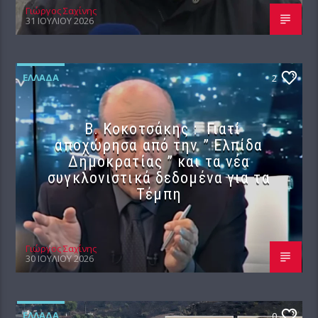
Γιώργος Σαχίνης
31 ΙΟΥΛΊΟΥ 2026
ΕΛΛΆΔΑ
2
Β. Κοκοτσάκης : Γιατί
αποχώρησα από την ” Ελπίδα
Δημοκρατίας ” και τα νέα
συγκλονιστικά δεδομένα για τα
Τέμπη
Γιώργος Σαχίνης
30 ΙΟΥΛΊΟΥ 2026
ΕΛΛΆΔΑ
0