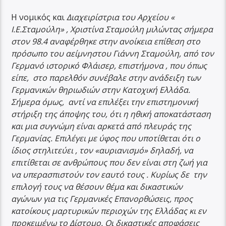
Η νομικός και
Διαχειρίστρια του Αρχείου «
Ι.Ε.Σταμούλη» , Χριστίνα Σταμούλη μιλώντας σήμερα
στον 98.4 αναφέρθηκε στην ανοίκεια επίθεση στο
πρόσωπο του αείμνηστου Γιάννη Σταμούλη, από τον
Γερμανό ιστορικό Φλάισερ, επιστήμονα , που όπως
είπε, στο παρελθόν συνέβαλε στην ανάδειξη των
Γερμανικών θηριωδιών στην Κατοχική Ελλάδα.
Σήμερα όμως, αντί να επιλέξει την επιστημονική
στήριξη της άποψης του, ότι η ηθική αποκατάσταση
και μια συγνώμη είναι αρκετά από πλευράς της
Γερμανίας. Επιλέγει με ύφος που υποτίθεται ότι ο
ίδιος στηλιτεύει , τον «αυριανισμό» δηλαδή, να
επιτίθεται σε ανθρώπους που δεν είναι στη ζωή για
να υπερασπιστούν τον εαυτό τους . Κυρίως δε την
επιλογή τους να θέσουν θέμα και δικαστικών
αγώνων για τις Γερμανικές Επανορθώσεις, προς
κατοίκους μαρτυρικών περιοχών της Ελλάδας κι εν
προκειμένω το Δίστομο. Οι δικαστικές αποφάσεις