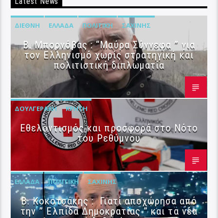
Latest News
ΔΙΕΘΝΉ
ΕΛΛΆΔΑ
ΠΟΛΙΤΙΚΉ
ΣΑΧΊΝΗΣ
B. Μπορνόβας : “Μαύρα Σύννεφα ” για
τον Ελληνισμό χωρίς στρατηγική και
πολιτιστική διπλωματία
ΔΟΥΛΓΕΡΆΚΗ
ΚΡΉΤΗ
Εθελοντισμός και προσφορά στο Νότο
του Ρεθύμνου
ΕΛΛΆΔΑ
ΠΟΛΙΤΙΚΉ
ΣΑΧΊΝΗΣ
Β. Κοκοτσάκης : Γιατί αποχώρησα από
την ” Ελπίδα Δημοκρατίας ” και τα νέα