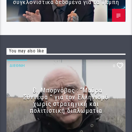
συγκλονιστικά δεδομένα για τα Τέμπη
You may also like
ΔΙΕΘΝΉ
0
B. Μπορνόβας : “Μαύρα
Σύννεφα ” για τον Ελληνισμό
χωρίς στρατηγική και
πολιτιστική διπλωματία