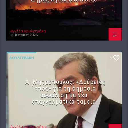
Αγγέλα Δουλγεράκη
30 ΙΟΥΛΊΟΥ 2026
ΔΟΥΛΓΕΡΆΚΗ
0
Α. Μητρόπουλος: «Δούρειος
Ίππος» για τη δημόσια
ασφάλιση τα νέα
επαγγελματικά ταμεία
Αγγέλα Δουλγεράκη