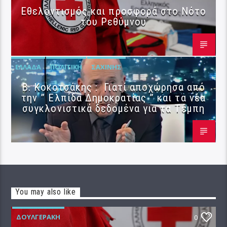
Εθελοντισμός και προσφορά στο Νότο
του Ρεθύμνου
ΕΛΛΆΔΑ
ΠΟΛΙΤΙΚΉ
ΣΑΧΊΝΗΣ
Β. Κοκοτσάκης : Γιατί αποχώρησα από
την ” Ελπίδα Δημοκρατίας ” και τα νέα
συγκλονιστικά δεδομένα για τα Τέμπη
You may also like
ΔΟΥΛΓΕΡΆΚΗ
0