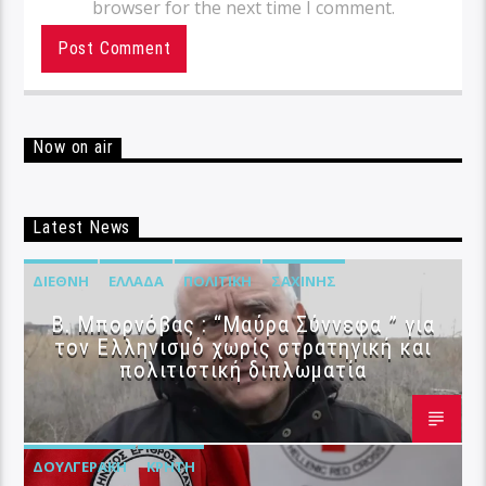
browser for the next time I comment.
Now on air
Latest News
ΔΙΕΘΝΉ
ΕΛΛΆΔΑ
ΠΟΛΙΤΙΚΉ
ΣΑΧΊΝΗΣ
B. Μπορνόβας : “Μαύρα Σύννεφα ” για
τον Ελληνισμό χωρίς στρατηγική και
πολιτιστική διπλωματία
ΔΟΥΛΓΕΡΆΚΗ
ΚΡΉΤΗ