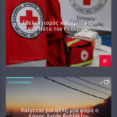
Εθελοντισμός και προσφορά
στο Νότο του Ρεθύμνου
Αγγέλα Δουλγεράκη
31 ΙΟΥΛΊΟΥ 2026
ΔΟΥΛΓΕΡΆΚΗ
0
Καίγεται για άλλη μία φορά ο
Δήμος Αγίου Βασιλείου