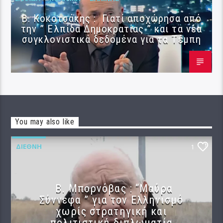
Β. Κοκοτσάκης : Γιατί αποχώρησα από
την ” Ελπίδα Δημοκρατίας ” και τα νέα
συγκλονιστικά δεδομένα για τα Τέμπη
You may also like
ΔΙΕΘΝΉ
1
B. Μπορνόβας : “Μαύρα
Σύννεφα ” για τον Ελληνισμό
χωρίς στρατηγική και
πολιτιστική διπλωματία