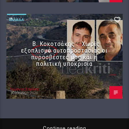
ΕΛΛΆΔΑ
0
Β. Κοκοτσάκης : Χωρίς
εξοπλισμό αυτοπροστασίας οι
πυροσβέστες μας και η
πολιτική υποκρισία
Γιώργος Σαχίνης
30 ΙΟΥΛΊΟΥ 2026
Continue reading