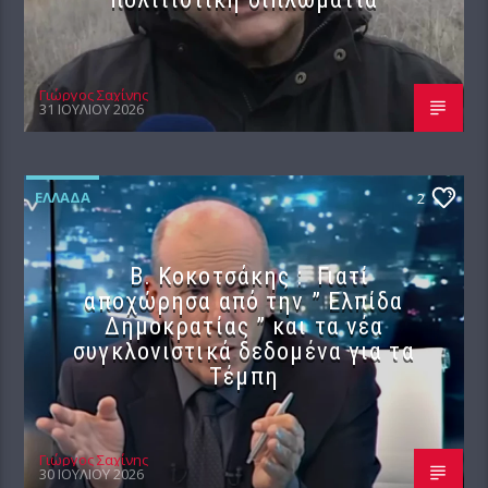
Γιώργος Σαχίνης
31 ΙΟΥΛΊΟΥ 2026
ΕΛΛΆΔΑ
2
Β. Κοκοτσάκης : Γιατί
αποχώρησα από την ” Ελπίδα
Δημοκρατίας ” και τα νέα
συγκλονιστικά δεδομένα για τα
Τέμπη
Γιώργος Σαχίνης
30 ΙΟΥΛΊΟΥ 2026