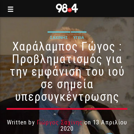
ΣΑΧΊΝΗΣ
ΥΓΕΊΑ
Χαράλαμπος Γώγος :
Προβληματισμός για
την εμφάνιση του ιού
σε σημεία
υπερσυγκέντρωσης
Written by
Γιώργος Σαχίνης
on 13 Απριλίου
2020