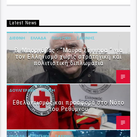
Latest News
ΔΙΕΘΝΉ
ΕΛΛΆΔΑ
ΠΟΛΙΤΙΚΉ
ΣΑΧΊΝΗΣ
B. Μπορνόβας : “Μαύρα Σύννεφα ” για
τον Ελληνισμό χωρίς στρατηγική και
πολιτιστική διπλωματία
ΔΟΥΛΓΕΡΆΚΗ
ΚΡΉΤΗ
Εθελοντισμός και προσφορά στο Νότο
του Ρεθύμνου
ΕΛΛΆΔΑ
ΠΟΛΙΤΙΚΉ
ΣΑΧΊΝΗΣ