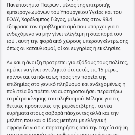
Πανεπιστήμιο Πατρών , μέλος της επιτροπής
εμπειρογνωμόνων του Υπουργείου Υγείας και του
ΕΟΔΥ, Χαράλαμπος Γώγος, μιλώντας στον 98.4
εξέφρασε τον προβληματισμό που υπάρχει για τι
ενδεχόμενο να μην γίνει ελέγξιμη η διασπορά του
ιού , αυτή την φορά από χώρους υπερσυγκέντρωσης
όπως οι καταυλισμοί, οίκοι ευγηρίας ή εκκλησίες.
Αν και η άνοιξη προτρέπει για εξόδους τους πολίτες,
πρέπει να γίνει αντιληπτό ότι αυτές τις 15 μέρες
κρίνονται τα πάντα ως προς την πορεία της
επιδημίας στο γενικό πληθυσμό και ενδεχομένως η
πολιτεία θα πρέπει να αυστηροποιήσει περαιτέρω
τα μέτρα κίνησης του πληθυσμού. Μίλησε για τις
θετικές προοπτικές της ρεμδεσιβίρης , τα νέα
ευρήματα στους σοβαρά πάσχοντες αλλά και την
μελέτη που και ο ίδιος μετέχει με ελληνική
σφραγίδα για τις παρατηρήσεις από την ταχεία σήψη
του οργανισμού ενός ασθενούς που εισάγεται σε