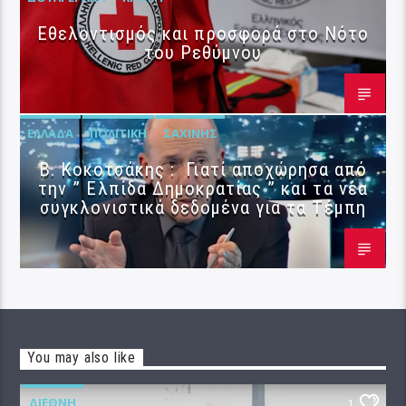
Εθελοντισμός και προσφορά στο Νότο
του Ρεθύμνου
ΕΛΛΆΔΑ
ΠΟΛΙΤΙΚΉ
ΣΑΧΊΝΗΣ
Β. Κοκοτσάκης : Γιατί αποχώρησα από
την ” Ελπίδα Δημοκρατίας ” και τα νέα
συγκλονιστικά δεδομένα για τα Τέμπη
You may also like
ΔΙΕΘΝΉ
1