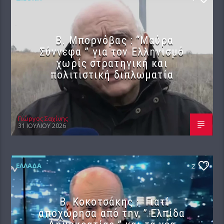
B. Μπορνόβας : “Μαύρα
Σύννεφα ” για τον Ελληνισμό
χωρίς στρατηγική και
πολιτιστική διπλωματία
Γιώργος Σαχίνης
31 ΙΟΥΛΊΟΥ 2026
ΕΛΛΆΔΑ
2
Β. Κοκοτσάκης : Γιατί
αποχώρησα από την ” Ελπίδα