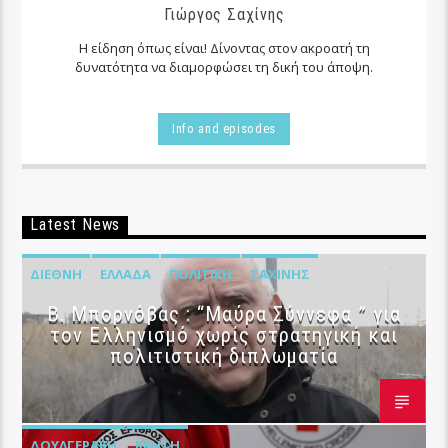
Γιώργος Σαχίνης
Η είδηση όπως είναι! Δίνοντας στον ακροατή τη
δυνατότητα να διαμορφώσει τη δική του άποψη.
Info and episodes
Latest News
ΔΙΕΘΝΉ
ΕΛΛΆΔΑ
ΠΟΛΙΤΙΚΉ
ΣΑΧΊΝΗΣ
B. Μπορνόβας : “Μαύρα Σύννεφα ” για
τον Ελληνισμό χωρίς στρατηγική και
πολιτιστική διπλωματία
ΔΟΥΛΓΕΡΆΚΗ
ΚΡΉΤΗ