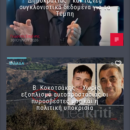
Δημοκρατίας ” και τα νέα
συγκλονιστικά δεδομένα για τα
Τέμπη
Γιώργος Σαχίνης
30 ΙΟΥΛΊΟΥ 2026
ΕΛΛΆΔΑ
0
Β. Κοκοτσάκης : Χωρίς
εξοπλισμό αυτοπροστασίας οι
πυροσβέστες μας και η
πολιτική υποκρισία