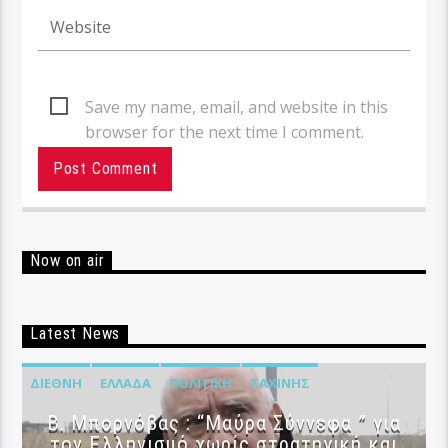
Save my name, email, and website in this
browser for the next time I comment.
Now on air
Latest News
ΔΙΕΘΝΉ
ΕΛΛΆΔΑ
ΠΟΛΙΤΙΚΉ
ΣΑΧΊΝΗΣ
B. Μπορνόβας : “Μαύρα Σύννεφα ” για
τον Ελληνισμό χωρίς στρατηγική και