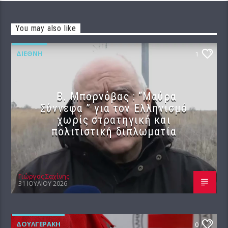
You may also like
ΔΙΕΘΝΉ
1
B. Μπορνόβας : “Μαύρα
Σύννεφα ” για τον Ελληνισμό
χωρίς στρατηγική και
πολιτιστική διπλωματία
Γιώργος Σαχίνης
31 ΙΟΥΛΊΟΥ 2026
ΔΟΥΛΓΕΡΆΚΗ
0