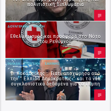
πολιτιστική διπλωματία
ΔΟΥΛΓΕΡΆΚΗ
ΚΡΉΤΗ
Εθελοντισμός και προσφορά στο Νότο
του Ρεθύμνου
ΕΛΛΆΔΑ
ΠΟΛΙΤΙΚΉ
ΣΑΧΊΝΗΣ
Β. Κοκοτσάκης : Γιατί αποχώρησα από
την ” Ελπίδα Δημοκρατίας ” και τα νέα
συγκλονιστικά δεδομένα για τα Τέμπη