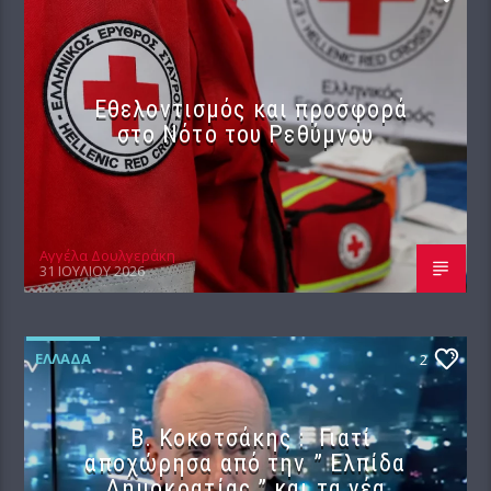
Εθελοντισμός και προσφορά
στο Νότο του Ρεθύμνου
Αγγέλα Δουλγεράκη
31 ΙΟΥΛΊΟΥ 2026
ΕΛΛΆΔΑ
2
Β. Κοκοτσάκης : Γιατί
αποχώρησα από την ” Ελπίδα
Δημοκρατίας ” και τα νέα