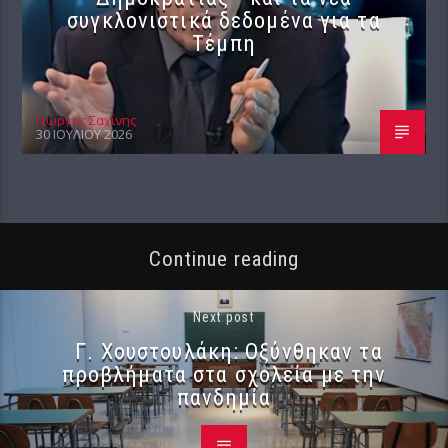
συγκλονιστικά δεδομένα για τα
Τέμπη
Γιώργος Σαχίνης
30 ΙΟΥΛΊΟΥ 2026
Continue reading
Next post
Γ. Χουστουλάκη: Οξύνθηκαν τα
προβλήματα στα σχολεία με την
πανδημία