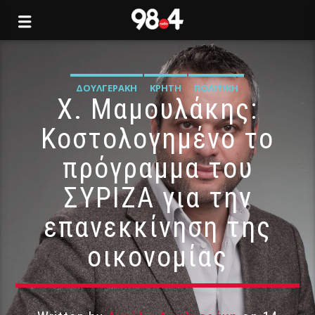
ΔΟΥΛΓΕΡΆΚΗ
ΚΡΉΤΗ
ΠΟΛΙΤΙΚΉ
Χ. Μαμουλάκης:
Κοστολογημένο το
πρόγραμμα του
ΣΥΡΙΖΑ για την
επανεκκίνηση της
οικονομίας