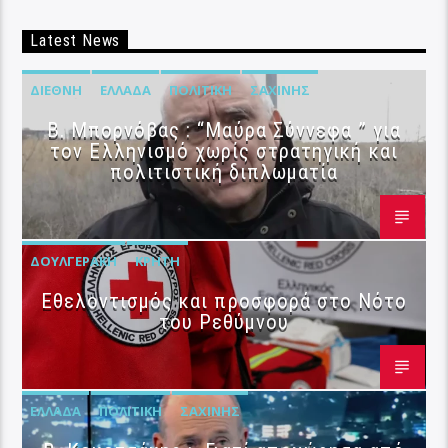
Latest News
ΔΙΕΘΝΉ
ΕΛΛΆΔΑ
ΠΟΛΙΤΙΚΉ
ΣΑΧΊΝΗΣ
B. Μπορνόβας : “Μαύρα Σύννεφα ” για
τον Ελληνισμό χωρίς στρατηγική και
πολιτιστική διπλωματία
ΔΟΥΛΓΕΡΆΚΗ
ΚΡΉΤΗ
Εθελοντισμός και προσφορά στο Νότο
του Ρεθύμνου
ΕΛΛΆΔΑ
ΠΟΛΙΤΙΚΉ
ΣΑΧΊΝΗΣ