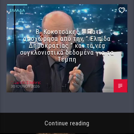
ΕΛΛΆΔΑ
2
Β. Κοκοτσάκης : Γιατί
αποχώρησα από την ” Ελπίδα
Δημοκρατίας ” και τα νέα
συγκλονιστικά δεδομένα για τα
Τέμπη
Γιώργος Σαχίνης
30 ΙΟΥΛΊΟΥ 2026
Continue reading