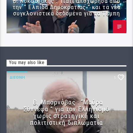
Β. Κοκοτσάκης : Γιατί αποχώρησα από
την ” Ελπίδα Δημοκρατίας ” και τα νέα
συγκλονιστικά δεδομένα για τα Τέμπη
You may also like
ΔΙΕΘΝΉ
1
B. Μπορνόβας : “Μαύρα
Σύννεφα ” για τον Ελληνισμό
χωρίς στρατηγική και
πολιτιστική διπλωματία