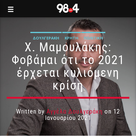
ΔΟΥΛΓΕΡΆΚΗ
ΚΡΉΤΗ
ΠΟΛΙΤΙΚΉ
Χ. Μαμουλάκης:
Φοβάμαι ότι το 2021
έρχεται κυλιόμενη
κρίση
Written by
Αγγέλα Δουλγεράκη
on 12
Ιανουαρίου 2021