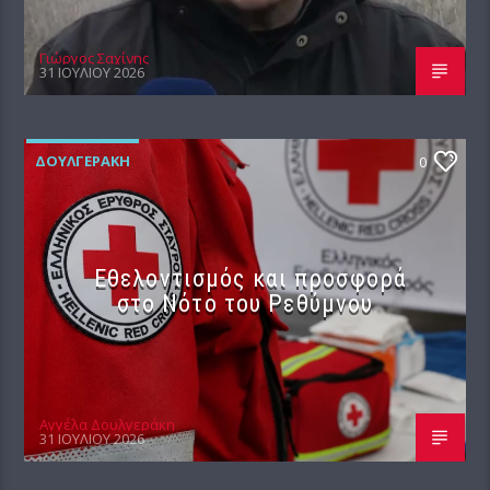
Γιώργος Σαχίνης
31 ΙΟΥΛΊΟΥ 2026
ΔΟΥΛΓΕΡΆΚΗ
0
Εθελοντισμός και προσφορά
στο Νότο του Ρεθύμνου
Αγγέλα Δουλγεράκη
31 ΙΟΥΛΊΟΥ 2026