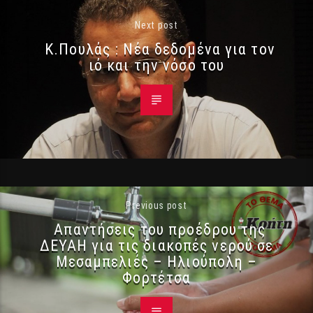
Next post
Κ.Πουλάς : Νέα δεδομένα για τον
ιό και την νόσο του
Previous post
Απαντήσεις του προέδρου της
ΔΕΥΑΗ για τις διακοπές νερού σε
Μεσαμπελιές – Ηλιούπολη –
Φορτέτσα