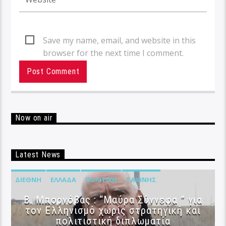
Save my name, email, and website in this
browser for the next time I comment.
Now on air
Latest News
ΔΙΕΘΝΉ
ΕΛΛΆΔΑ
ΠΟΛΙΤΙΚΉ
ΣΑΧΊΝΗΣ
B. Μπορνόβας : “Μαύρα Σύννεφα ” για
τον Ελληνισμό χωρίς στρατηγική και
πολιτιστική διπλωματία