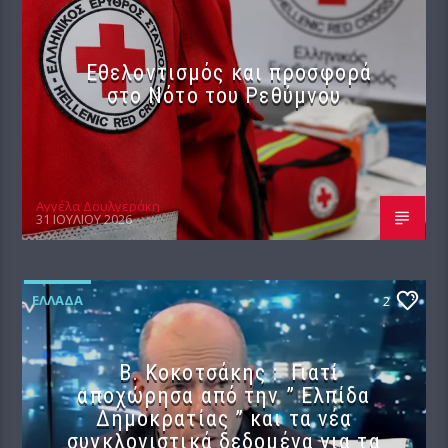
Εθελοντισμός και προσφορά
στο Νότο του Ρεθύμνου
Αγγέλα Δουλγεράκη
31 ΙΟΥΛΊΟΥ 2026
ΕΛΛΆΔΑ
2
Β. Κοκοτσάκης : Γιατί
αποχώρησα από την ” Ελπίδα
Δημοκρατίας ” και τα νέα
συγκλονιστικά δεδομένα για τα