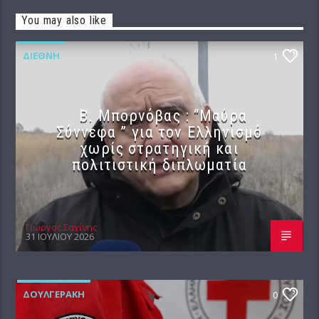
You may also like
ΔΙΕΘΝΉ
1
B. Μπορνόβας : “Μαύρα
Σύννεφα ” για τον Ελληνισμό
χωρίς στρατηγική και
πολιτιστική διπλωματία
Γιώργος Σαχίνης
31 ΙΟΥΛΊΟΥ 2026
ΔΟΥΛΓΕΡΆΚΗ
0