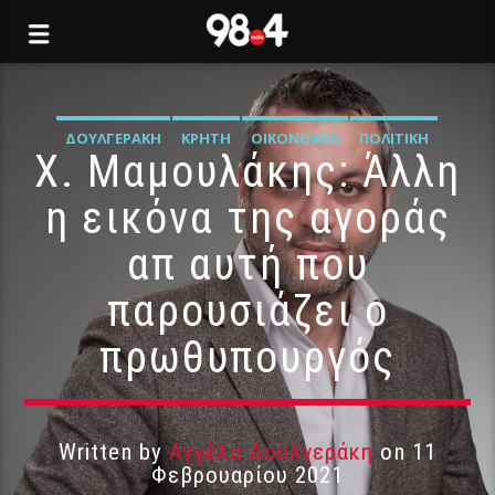
ΔΟΥΛΓΕΡΆΚΗ
ΚΡΉΤΗ
ΟΙΚΟΝΟΜΊΑ
ΠΟΛΙΤΙΚΉ
Χ. Μαμουλάκης: Άλλη
η εικόνα της αγοράς
απ αυτή που
παρουσιάζει ο
πρωθυπουργός
Written by
Αγγέλα Δουλγεράκη
on 11
Φεβρουαρίου 2021