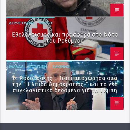
ΔΟΥΛΓΕΡΆΚΗ
ΚΡΉΤΗ
Εθελοντισμός και προσφορά στο Νότο
του Ρεθύμνου
ΕΛΛΆΔΑ
ΠΟΛΙΤΙΚΉ
ΣΑΧΊΝΗΣ
Β. Κοκοτσάκης : Γιατί αποχώρησα από
την ” Ελπίδα Δημοκρατίας ” και τα νέα
συγκλονιστικά δεδομένα για τα Τέμπη