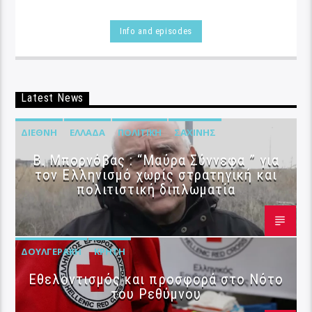
Info and episodes
Latest News
ΔΙΕΘΝΉ
ΕΛΛΆΔΑ
ΠΟΛΙΤΙΚΉ
ΣΑΧΊΝΗΣ
B. Μπορνόβας : “Μαύρα Σύννεφα ” για
τον Ελληνισμό χωρίς στρατηγική και
πολιτιστική διπλωματία
ΔΟΥΛΓΕΡΆΚΗ
ΚΡΉΤΗ
Εθελοντισμός και προσφορά στο Νότο
του Ρεθύμνου