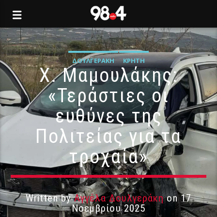
ΔΟΥΛΓΕΡΆΚΗ
ΚΡΉΤΗ
Χ. Μαμουλάκης:
«Τεράστιες οι
ευθύνες της
Πολιτείας για τα
τροχαία»
Written by
Αγγέλα Δουλγεράκη
on 17
Νοεμβρίου 2025