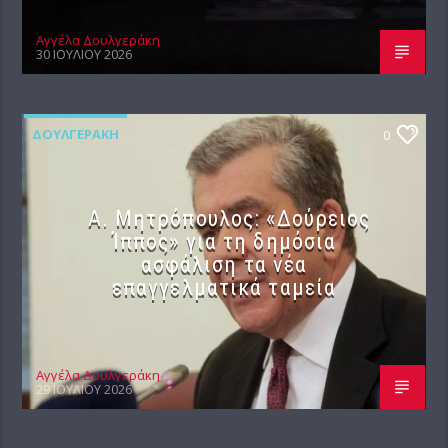
Αγγέλα Δουλγεράκη
30 ΙΟΥΛΊΟΥ 2026
ΔΟΥΛΓΕΡΆΚΗ
0
Α. Μητρόπουλος: «Δούρειος
Ίππος» για τη δημόσια
ασφάλιση τα νέα
επαγγελματικά ταμεία
Αγγέλα Δουλγεράκη
29 ΙΟΥΛΊΟΥ 2026