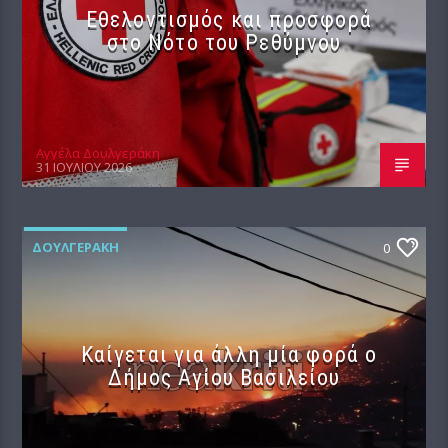
Εθελοντισμός και προσφορά
στο Νότο του Ρεθύμνου
Αγγέλα Δουλγεράκη
31 ΙΟΥΛΊΟΥ 2026
ΔΟΥΛΓΕΡΆΚΗ
0
Καίγεται για άλλη μία φορά ο
Δήμος Αγίου Βασιλείου