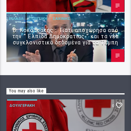
ΕΛΛΆΔΑ
ΠΟΛΙΤΙΚΉ
ΣΑΧΊΝΗΣ
Β. Κοκοτσάκης : Γιατί αποχώρησα από
την ” Ελπίδα Δημοκρατίας ” και τα νέα
συγκλονιστικά δεδομένα για τα Τέμπη
You may also like
ΔΟΥΛΓΕΡΆΚΗ
0