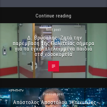
Continue reading
Next post
Δ. Βρύσαλης: Ζητά την
παρέμβαση της Πολιτείας σήμερα
για τα εγκαταλελειμμένα παιδιά
στα νοσοκομεία
Previous post
Απόστολος Αποστόλου : Κοινωνίες