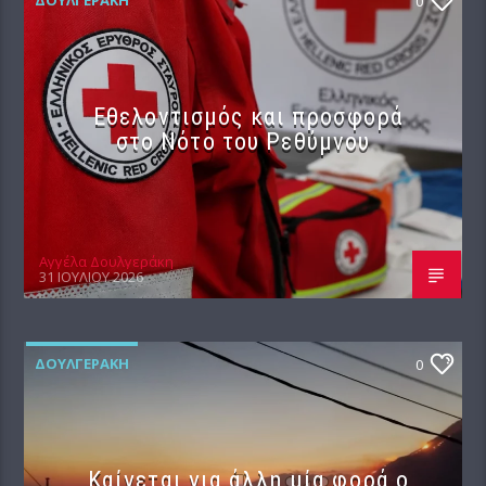
ΔΟΥΛΓΕΡΆΚΗ
0
Εθελοντισμός και προσφορά
στο Νότο του Ρεθύμνου
Αγγέλα Δουλγεράκη
31 ΙΟΥΛΊΟΥ 2026
ΔΟΥΛΓΕΡΆΚΗ
0
Καίγεται για άλλη μία φορά ο