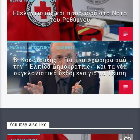
ΔΟΥΛΓΕΡΆΚΗ
ΚΡΉΤΗ
Εθελοντισμός και προσφορά στο Νότο
του Ρεθύμνου
ΕΛΛΆΔΑ
ΠΟΛΙΤΙΚΉ
ΣΑΧΊΝΗΣ
Β. Κοκοτσάκης : Γιατί αποχώρησα από
την ” Ελπίδα Δημοκρατίας ” και τα νέα
συγκλονιστικά δεδομένα για τα Τέμπη
You may also like