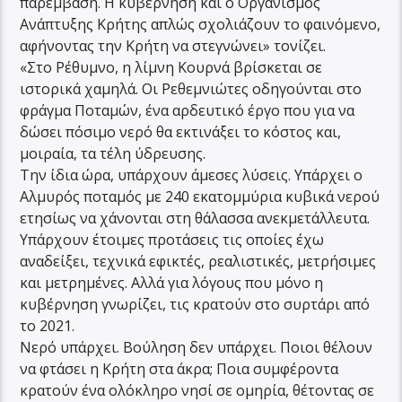
παρέμβαση. Η κυβέρνηση και ο Οργανισμός
Ανάπτυξης Κρήτης απλώς σχολιάζουν το φαινόμενο,
αφήνοντας την Κρήτη να στεγνώνει» τονίζει.
«Στο Ρέθυμνο, η λίμνη Κουρνά βρίσκεται σε
ιστορικά χαμηλά. Οι Ρεθεμνιώτες οδηγούνται στο
φράγμα Ποταμών, ένα αρδευτικό έργο που για να
δώσει πόσιμο νερό θα εκτινάξει το κόστος και,
μοιραία, τα τέλη ύδρευσης.
Την ίδια ώρα, υπάρχουν άμεσες λύσεις. Υπάρχει ο
Αλμυρός ποταμός με 240 εκατομμύρια κυβικά νερού
ετησίως να χάνονται στη θάλασσα ανεκμετάλλευτα.
Υπάρχουν έτοιμες προτάσεις τις οποίες έχω
αναδείξει, τεχνικά εφικτές, ρεαλιστικές, μετρήσιμες
και μετρημένες. Αλλά για λόγους που μόνο η
κυβέρνηση γνωρίζει, τις κρατούν στο συρτάρι από
το 2021.
Νερό υπάρχει. Βούληση δεν υπάρχει. Ποιοι θέλουν
να φτάσει η Κρήτη στα άκρα; Ποια συμφέροντα
κρατούν ένα ολόκληρο νησί σε ομηρία, θέτοντας σε