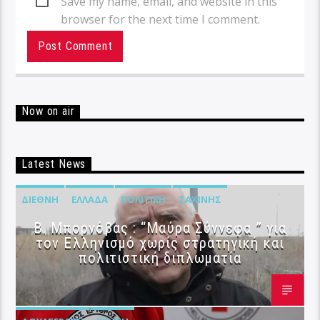
Save my name, email, and website in this
browser for the next time I comment.
Now on air
Latest News
ΔΙΕΘΝΉ
ΕΛΛΆΔΑ
ΠΟΛΙΤΙΚΉ
ΣΑΧΊΝΗΣ
B. Μπορνόβας : “Μαύρα Σύννεφα ” για
τον Ελληνισμό χωρίς στρατηγική και
πολιτιστική διπλωματία