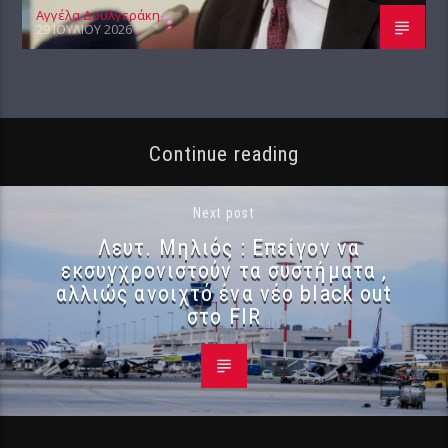
Αγγέλα Δουλγεράκη
29 ΙΟΥΛΊΟΥ 2026
Continue reading
Next post
Λευτ. Μηλιός : Επείγον να
εκσυγχρονιστούν τα συστήματα ,
αλλιώς ανοιχτό ένα νέο black out
στο FIR