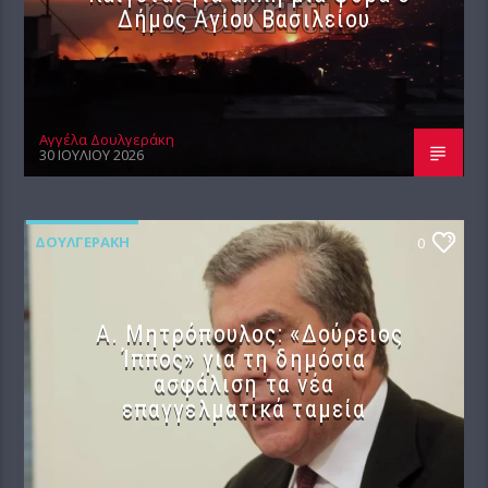
Δήμος Αγίου Βασιλείου
Αγγέλα Δουλγεράκη
30 ΙΟΥΛΊΟΥ 2026
ΔΟΥΛΓΕΡΆΚΗ
0
Α. Μητρόπουλος: «Δούρειος
Ίππος» για τη δημόσια
ασφάλιση τα νέα
επαγγελματικά ταμεία