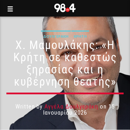
ΔΟΥΛΓΕΡΆΚΗ
ΚΡΉΤΗ
Χ. Μαμουλάκης: «Η
Κρήτη σε καθεστώς
ξηρασίας και η
κυβέρνηση θεατής»
Written by
Αγγέλα Δουλγεράκη
on 15
Ιανουαρίου 2026