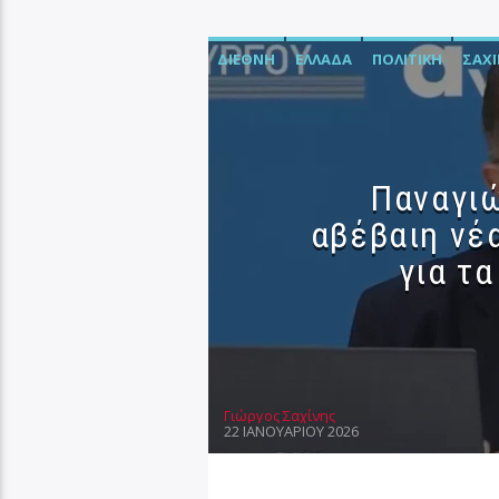
ΔΙΕΘΝΉ
ΕΛΛΆΔΑ
ΠΟΛΙΤΙΚΉ
ΣΑΧ
Παναγιώ
αβέβαιη νέα
για τα
Γιώργος Σαχίνης
22 ΙΑΝΟΥΑΡΊΟΥ 2026