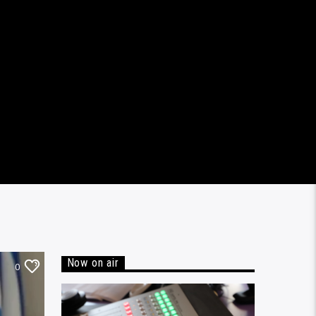
Now on air
0