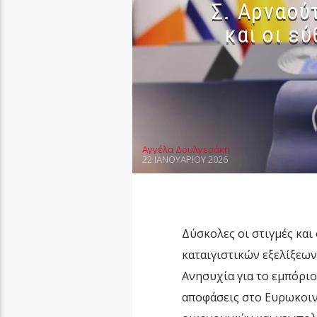
Σ. Αρναού
και οι ε
Αγγέλα Δουλγεράκη
22 ΙΑΝΟΥΑΡΊΟΥ 2026
Δύσκολες οι στιγμές κα
καταιγιστικών εξελίξεων
Ανησυχία για το εμπόριο
αποφάσεις στο Ευρωκοιν