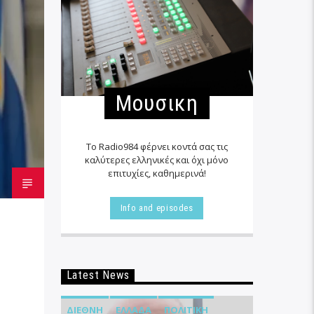
Μουσικη
Το Radio984 φέρνει κοντά σας τις
καλύτερες ελληνικές και όχι μόνο
επιτυχίες, καθημερινά!
Info and episodes
Latest News
ΔΙΕΘΝΉ
ΕΛΛΆΔΑ
ΠΟΛΙΤΙΚΉ