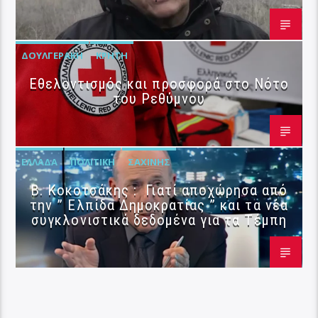
ΔΟΥΛΓΕΡΆΚΗ
ΚΡΉΤΗ
Εθελοντισμός και προσφορά στο Νότο
του Ρεθύμνου
ΕΛΛΆΔΑ
ΠΟΛΙΤΙΚΉ
ΣΑΧΊΝΗΣ
Β. Κοκοτσάκης : Γιατί αποχώρησα από
την ” Ελπίδα Δημοκρατίας ” και τα νέα
συγκλονιστικά δεδομένα για τα Τέμπη