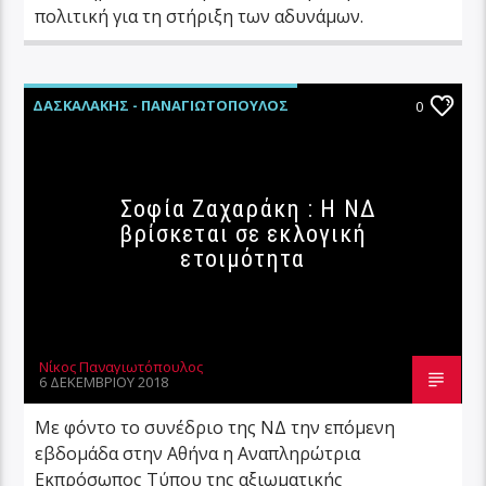
πολιτική για τη στήριξη των αδυνάμων.
ΔΑΣΚΑΛΆΚΗΣ - ΠΑΝΑΓΙΩΤΌΠΟΥΛΟΣ
0
ΕΛΛΆΔΑ
ΠΟΛΙΤΙΚΉ
Σοφία Ζαχαράκη : Η ΝΔ
βρίσκεται σε εκλογική
ετοιμότητα
Νίκος Παναγιωτόπουλος
6 ΔΕΚΕΜΒΡΊΟΥ 2018
Με φόντο το συνέδριο της ΝΔ την επόμενη
εβδομάδα στην Αθήνα η Αναπληρώτρια
Εκπρόσωπος Τύπου της αξιωματικής