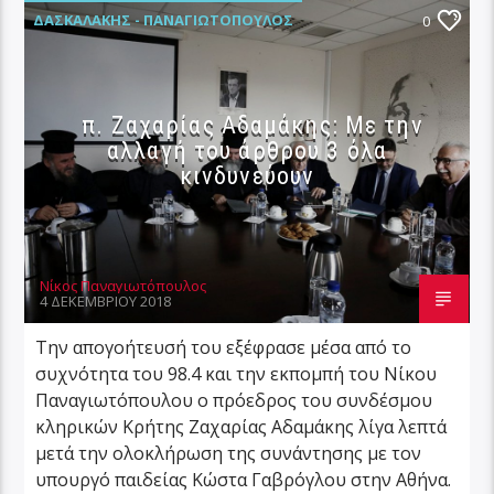
ΔΑΣΚΑΛΆΚΗΣ - ΠΑΝΑΓΙΩΤΌΠΟΥΛΟΣ
0
ΚΟΙΝΩΝΊΑ
ΚΡΉΤΗ
ΠΟΛΙΤΙΚΉ
π. Ζαχαρίας Αδαμάκης: Με την
αλλαγή του άρθρου 3 όλα
κινδυνεύουν
Νίκος Παναγιωτόπουλος
4 ΔΕΚΕΜΒΡΊΟΥ 2018
Την απογοήτευσή του εξέφρασε μέσα από το
συχνότητα του 98.4 και την εκπομπή του Νίκου
Παναγιωτόπουλου ο πρόεδρος του συνδέσμου
κληρικών Κρήτης Ζαχαρίας Αδαμάκης λίγα λεπτά
μετά την ολοκλήρωση της συνάντησης με τον
υπουργό παιδείας Κώστα Γαβρόγλου στην Αθήνα.