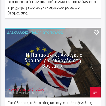
στα ποσοστά των αιωρούμενων σωματιδίων από
την χρήση των συγκεκριμένων μορφών
θέρμανσης.
ΔΑΣΚΑΛΆΚΗΣ - ΠΑΝΑΓΙΩΤΌΠΟΥΛΟΣ
0
ΔΙΕΘΝΉ
ΠΟΛΙΤΙΚΉ
Ν.Παπαδάκης: Ανοίγει ο
δρόμος για εκλογές στη
Βρετανία
Νίκος Παναγιωτόπουλος
16 ΝΟΕΜΒΡΊΟΥ 2018
Για όλες τις τελευταίες καταιγιστικές εξελίξεις