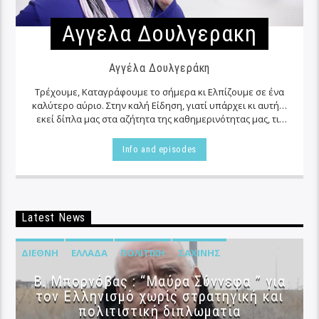
Αγγελα Δουλγερακη
Αγγέλα Δουλγεράκη
Τρέχουμε, Καταγράφουμε το σήμερα κι Ελπίζουμε σε ένα
καλύτερο αύριο. Στην καλή Είδηση, γιατί υπάρχει κι αυτή…
εκεί δίπλα μας στα αζήτητα της καθημερινότητας μας, τις
περισσότερες φορές…
Info and episodes
Latest News
ΔΙΕΘΝΉ
ΕΛΛΆΔΑ
ΠΟΛΙΤΙΚΉ
ΣΑΧΊΝΗΣ
B. Μπορνόβας : “Μαύρα Σύννεφα ” για
τον Ελληνισμό χωρίς στρατηγική και
πολιτιστική διπλωματία