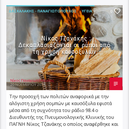
ΔΑΣΚΑΛΆΚΗΣ - ΠΑΝΑΓΙΩΤΌΠΟΥΛΟΣ
ΥΓΕΊΑ
0
Νίκος Τζανάκης :
Δεκαπλασιάζονται οι ρύποι από
τη χρήση καυσόξυλων
Νίκος Παναγιωτόπουλος
20 ΝΟΕΜΒΡΊΟΥ 2018
Την προσοχή των πολιτών αναφορικά με την
αλόγιστη χρήση σομπών με καυσόξυλα εφιστά
μέσα από τη συχνότητα του ράδιο 98.4 ο
Διευθυντής της Πνευμονολογικής Κλινικής του
ΠΑΓΝΗ Νίκος Τζανάκης ο οποίος αναφέρθηκε και