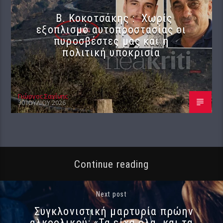
Β. Κοκοτσάκης : Χωρίς
εξοπλισμό αυτοπροστασίας οι
πυροσβέστες μας και η
πολιτική υποκρισία
Γιώργος Σαχίνης
30 ΙΟΥΛΊΟΥ 2026
Continue reading
Next post
Συγκλονιστική μαρτυρία πρώην
αλκοολικού: «Τα είχα όλα και τα