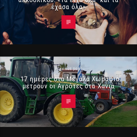
έχασα όλα»
Previous post
17 ημέρες στα Μεγάλα Χωράφια
μετρούν οι Αγρότες στα Χανιά