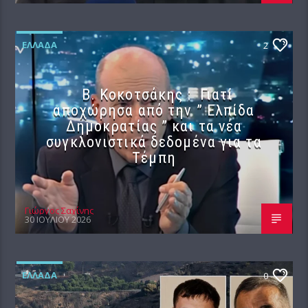
ΕΛΛΆΔΑ
2
Β. Κοκοτσάκης : Γιατί
αποχώρησα από την ” Ελπίδα
Δημοκρατίας ” και τα νέα
συγκλονιστικά δεδομένα για τα
Τέμπη
Γιώργος Σαχίνης
30 ΙΟΥΛΊΟΥ 2026
ΕΛΛΆΔΑ
0