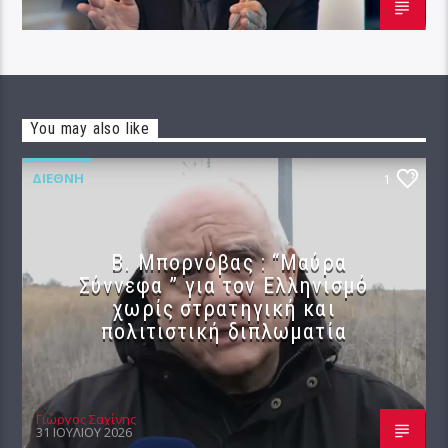
You may also like
ΔΙΕΘΝΉ
1
B. Μπορνόβας : “Μαύρα
Σύννεφα ” για τον Ελληνισμό
χωρίς στρατηγική και
πολιτιστική διπλωματία
Γιώργος Σαχίνης
31 ΙΟΥΛΊΟΥ 2026