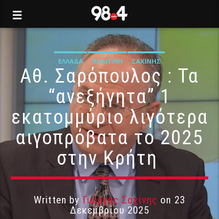
ΕΛΛΆΔΑ
ΠΟΛΙΤΙΚΉ
ΣΑΧΊΝΗΣ
Αθ. Σαρόπουλος : Τα
“ανεξήγητα” 1
εκατομμύριο λιγότερα
αιγοπρόβατα το 2025
στην Κρήτη
Written by
Γιώργος Σαχίνης
on 23
Δεκεμβρίου 2025