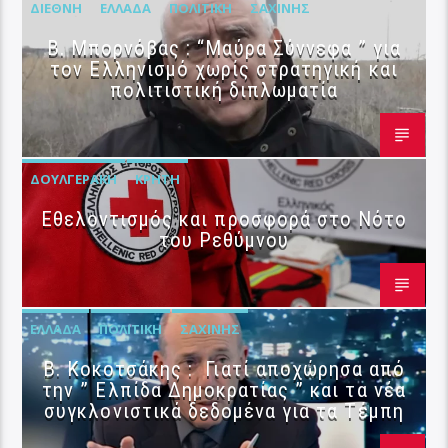
ΔΙΕΘΝΉ
ΕΛΛΆΔΑ
ΠΟΛΙΤΙΚΉ
ΣΑΧΊΝΗΣ
B. Μπορνόβας : “Μαύρα Σύννεφα ” για
τον Ελληνισμό χωρίς στρατηγική και
πολιτιστική διπλωματία
ΔΟΥΛΓΕΡΆΚΗ
ΚΡΉΤΗ
Εθελοντισμός και προσφορά στο Νότο
του Ρεθύμνου
ΕΛΛΆΔΑ
ΠΟΛΙΤΙΚΉ
ΣΑΧΊΝΗΣ
Β. Κοκοτσάκης : Γιατί αποχώρησα από
την ” Ελπίδα Δημοκρατίας ” και τα νέα
συγκλονιστικά δεδομένα για τα Τέμπη