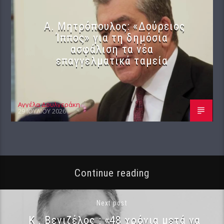
Α. Μητρόπουλος: «Δούρειος
Ίππος» για τη δημόσια
ασφάλιση τα νέα
επαγγελματικά ταμεία
Αγγέλα Δουλγεράκη
29 ΙΟΥΛΊΟΥ 2026
Continue reading
Next post
Κ . Βενιζέλος : «48 χρόνια μετά να