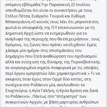
επόμενη εβδομάδα.Την Παρασκευή 22 Ιουλίου
υπενθυμίζεται ότι είναι οι συναντήσεις με τους
Στέλιο Πέτσα, Ευάγγελο Τουρνά και Ευθύμη
Μπακογιάννη.«Ο κοινός νους λέει ότι μπροστά στη
φωτιά οι επικεφαλής της Π.Υ επικοινωνούν με τη
Δημοτική Αρχή ώστε να ενημερωθούν για το
ανάγλυφο της περιοχής που θα επιχειρήσουν , τους
δρόμους, τις ζώνες που πρέπει να ελιχθούν. Εμείς
χάσαμε μία ημέρα» στις επισημάνσεις του
Δημάρχου που ζητά αναθεώρηση του σχεδιασμού
αλλά και ενίσχυση της δύναμης της Πυροσβεστικής
σε συγκεκριμένα σημεία. Αναφορικά με τις υποψίες
περί έργου εμπρηστών λέει χαρακτηριστικά: « Τι να
σκεφτείς όταν έχεις στον Ορμέ δύο εστίες, στη
συνέχεια στο Ροδάκινο μία, ακολουθούν τα
Σταχτούρια, η Αγία Γαλήνη, η Κρύα Βρύση και ξανά
το Ροδάκινο»…Πάντως στο “στόχαστρο” των
ανακριτικών Αρχών, με βάση μαρτυρίες ανθρώπων