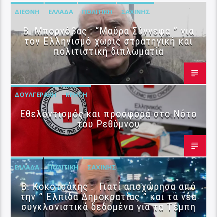
ΔΙΕΘΝΉ
ΕΛΛΆΔΑ
ΠΟΛΙΤΙΚΉ
ΣΑΧΊΝΗΣ
B. Μπορνόβας : “Μαύρα Σύννεφα ” για
τον Ελληνισμό χωρίς στρατηγική και
πολιτιστική διπλωματία
ΔΟΥΛΓΕΡΆΚΗ
ΚΡΉΤΗ
Εθελοντισμός και προσφορά στο Νότο
του Ρεθύμνου
ΕΛΛΆΔΑ
ΠΟΛΙΤΙΚΉ
ΣΑΧΊΝΗΣ
Β. Κοκοτσάκης : Γιατί αποχώρησα από
την ” Ελπίδα Δημοκρατίας ” και τα νέα
συγκλονιστικά δεδομένα για τα Τέμπη