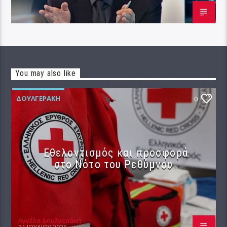
You may also like
ΔΟΥΛΓΕΡΆΚΗ
0
Εθελοντισμός και προσφορά
στο Νότο του Ρεθύμνου
Αγγέλα Δουλγεράκη