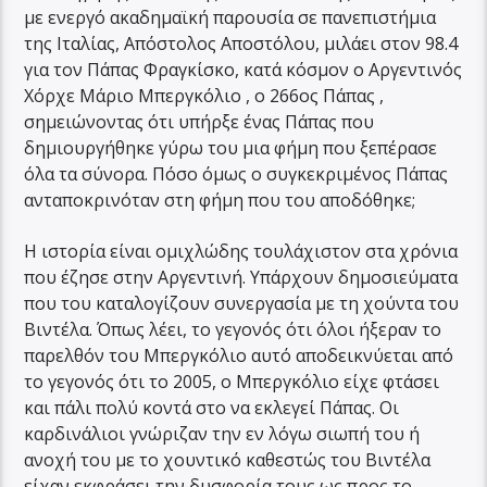
με ενεργό ακαδημαϊκή παρουσία σε πανεπιστήμια
της Ιταλίας, Απόστολος Αποστόλου, μιλάει στον 98.4
για τον Πάπας Φραγκίσκο, κατά κόσμον ο Αργεντινός
Χόρχε Μάριο Μπεργκόλιο , ο 266ος Πάπας ,
σημειώνοντας ότι υπήρξε ένας Πάπας που
δημιουργήθηκε γύρω του μια φήμη που ξεπέρασε
όλα τα σύνορα. Πόσο όμως ο συγκεκριμένος Πάπας
ανταποκρινόταν στη φήμη που του αποδόθηκε;
Η ιστορία είναι ομιχλώδης τουλάχιστον στα χρόνια
που έζησε στην Αργεντινή. Υπάρχουν δημοσιεύματα
που του καταλογίζουν συνεργασία με τη χούντα του
Βιντέλα. Όπως λέει, το γεγονός ότι όλοι ήξεραν το
παρελθόν του Μπεργκόλιο αυτό αποδεικνύεται από
το γεγονός ότι το 2005, ο Μπεργκόλιο είχε φτάσει
και πάλι πολύ κοντά στο να εκλεγεί Πάπας. Οι
καρδινάλιοι γνώριζαν την εν λόγω σιωπή του ή
ανοχή του με το χουντικό καθεστώς του Βιντέλα
είχαν εκφράσει την δυσφορία τους ως προς το