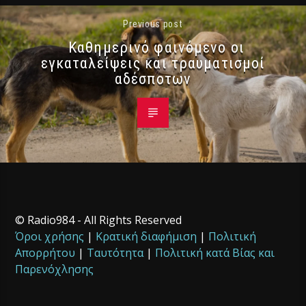
Previous post
Καθημερινό φαινόμενο οι
εγκαταλείψεις και τραυματισμοί
αδέσποτων
© Radio984 - All Rights Reserved
Όροι χρήσης
|
Κρατική διαφήμιση
|
Πολιτική
Απορρήτου
|
Ταυτότητα
|
Πολιτική κατά Βίας και
Παρενόχλησης