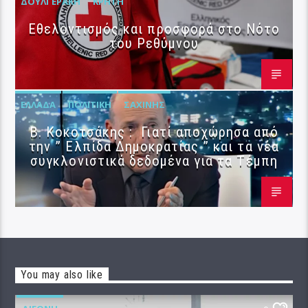
ΔΟΥΛΓΕΡΆΚΗ
ΚΡΉΤΗ
Εθελοντισμός και προσφορά στο Νότο
του Ρεθύμνου
ΕΛΛΆΔΑ
ΠΟΛΙΤΙΚΉ
ΣΑΧΊΝΗΣ
Β. Κοκοτσάκης : Γιατί αποχώρησα από
την ” Ελπίδα Δημοκρατίας ” και τα νέα
συγκλονιστικά δεδομένα για τα Τέμπη
You may also like