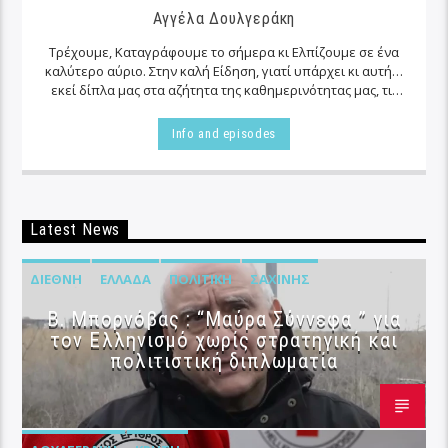
Αγγέλα Δουλγεράκη
Τρέχουμε, Καταγράφουμε το σήμερα κι Ελπίζουμε σε ένα
καλύτερο αύριο. Στην καλή Είδηση, γιατί υπάρχει κι αυτή…
εκεί δίπλα μας στα αζήτητα της καθημερινότητας μας, τις
περισσότερες φορές…
Info and episodes
Latest News
ΔΙΕΘΝΉ
ΕΛΛΆΔΑ
ΠΟΛΙΤΙΚΉ
ΣΑΧΊΝΗΣ
B. Μπορνόβας : “Μαύρα Σύννεφα ” για
τον Ελληνισμό χωρίς στρατηγική και
πολιτιστική διπλωματία