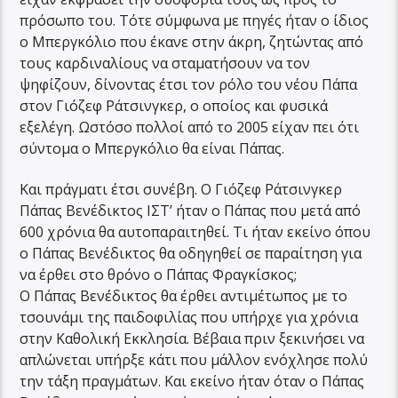
πρόσωπο του. Τότε σύμφωνα με πηγές ήταν ο ίδιος
ο Μπεργκόλιο που έκανε στην άκρη, ζητώντας από
τους καρδιναλίους να σταματήσουν να τον
ψηφίζουν, δίνοντας έτσι τον ρόλο του νέου Πάπα
στον Γιόζεφ Ράτσινγκερ, ο οποίος και φυσικά
εξελέγη. Ωστόσο πολλοί από το 2005 είχαν πει ότι
σύντομα ο Μπεργκόλιο θα είναι Πάπας.
Και πράγματι έτσι συνέβη. Ο Γιόζεφ Ράτσινγκερ
Πάπας Βενέδικτος ΙΣΤ’ ήταν ο Πάπας που μετά από
600 χρόνια θα αυτοπαραιτηθεί. Τι ήταν εκείνο όπου
ο Πάπας Βενέδικτος θα οδηγηθεί σε παραίτηση για
να έρθει στο θρόνο ο Πάπας Φραγκίσκος;
Ο Πάπας Βενέδικτος θα έρθει αντιμέτωπος με το
τσουνάμι της παιδοφιλίας που υπήρχε για χρόνια
στην Καθολική Εκκλησία. Βέβαια πριν ξεκινήσει να
απλώνεται υπήρξε κάτι που μάλλον ενόχλησε πολύ
την τάξη πραγμάτων. Και εκείνο ήταν όταν ο Πάπας