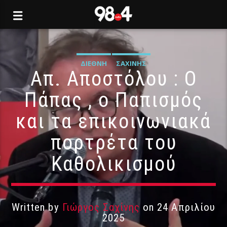
ΔΙΕΘΝΉ
ΣΑΧΊΝΗΣ
Απ. Αποστόλου : Ο
Πάπας , ο Παπισμός
και τα επικοινωνιακά
πορτρέτα του
Καθολικισμού
Written by
Γιώργος Σαχίνης
on 24 Απριλίου
2025