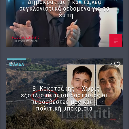
Δημοκρατίας ” και τα νέα
συγκλονιστικά δεδομένα για τα
Τέμπη
Γιώργος Σαχίνης
30 ΙΟΥΛΊΟΥ 2026
ΕΛΛΆΔΑ
0
Β. Κοκοτσάκης : Χωρίς
εξοπλισμό αυτοπροστασίας οι
πυροσβέστες μας και η
πολιτική υποκρισία