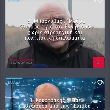
ΔΙΕΘΝΉ
0
B. Μπορνόβας : “Μαύρα
Σύννεφα ” για τον Ελληνισμό
χωρίς στρατηγική και
πολιτιστική διπλωματία
Γιώργος Σαχίνης
31 ΙΟΥΛΊΟΥ 2026
ΕΛΛΆΔΑ
2
Β. Κοκοτσάκης : Γιατί
αποχώρησα από την ” Ελπίδα