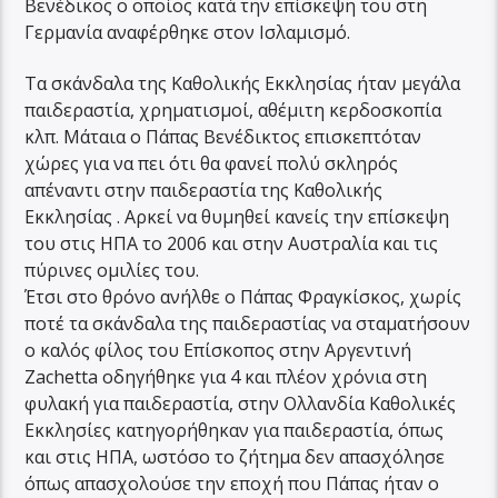
Βενέδικος ο οποίος κατά την επίσκεψη του στη
Γερμανία αναφέρθηκε στον Ισλαμισμό.
Τα σκάνδαλα της Καθολικής Εκκλησίας ήταν μεγάλα
παιδεραστία, χρηματισμοί, αθέμιτη κερδοσκοπία
κλπ. Μάταια ο Πάπας Βενέδικτος επισκεπτόταν
χώρες για να πει ότι θα φανεί πολύ σκληρός
απέναντι στην παιδεραστία της Καθολικής
Εκκλησίας . Αρκεί να θυμηθεί κανείς την επίσκεψη
του στις ΗΠΑ το 2006 και στην Αυστραλία και τις
πύρινες ομιλίες του.
Έτσι στο θρόνο ανήλθε ο Πάπας Φραγκίσκος, χωρίς
ποτέ τα σκάνδαλα της παιδεραστίας να σταματήσουν
ο καλός φίλος του Επίσκοπος στην Αργεντινή
Zachetta οδηγήθηκε για 4 και πλέον χρόνια στη
φυλακή για παιδεραστία, στην Ολλανδία Καθολικές
Εκκλησίες κατηγορήθηκαν για παιδεραστία, όπως
και στις ΗΠΑ, ωστόσο το ζήτημα δεν απασχόλησε
όπως απασχολούσε την εποχή που Πάπας ήταν ο