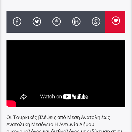
Οι Τουρκικές βλέψεις από Μέση Ανατολή έως
Ανατολική Μεσόγειο H Αντωνία Δήμου
οικονομολόγος και διεθνολόγος με ειδίκευση στην