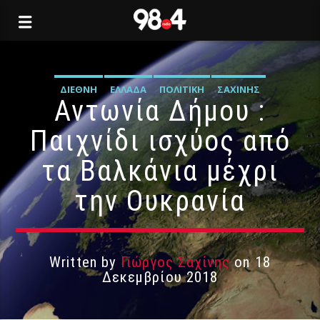
ΔΙΕΘΝΉ
ΕΛΛΆΔΑ
ΠΟΛΙΤΙΚΉ
ΣΑΧΊΝΗΣ
Αντωνία Δήμου :
Παιχνίδι ισχύος από
τα Βαλκάνια μέχρι
την Ουκρανία
Written by
Γιώργος Σαχίνης
on 18
Δεκεμβρίου 2018