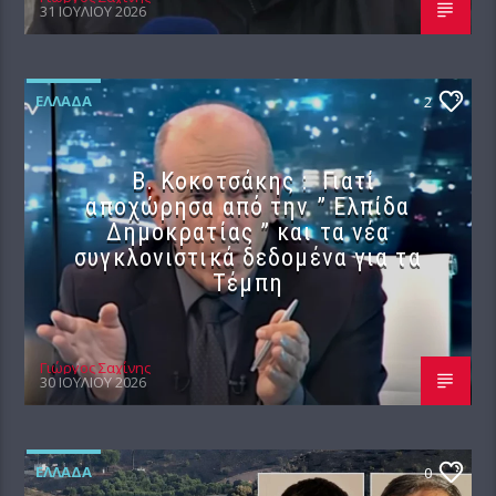
31 ΙΟΥΛΊΟΥ 2026
ΕΛΛΆΔΑ
2
Β. Κοκοτσάκης : Γιατί
αποχώρησα από την ” Ελπίδα
Δημοκρατίας ” και τα νέα
συγκλονιστικά δεδομένα για τα
Τέμπη
Γιώργος Σαχίνης
30 ΙΟΥΛΊΟΥ 2026
ΕΛΛΆΔΑ
0