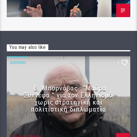
You may also like
ΔΙΕΘΝΉ
1
B. Μπορνόβας : “Μαύρα
Σύννεφα ” για τον Ελληνισμό
χωρίς στρατηγική και
πολιτιστική διπλωματία
Γιώργος Σαχίνης