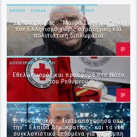
ΔΙΕΘΝΉ
ΕΛΛΆΔΑ
ΠΟΛΙΤΙΚΉ
ΣΑΧΊΝΗΣ
B. Μπορνόβας : “Μαύρα Σύννεφα ” για
τον Ελληνισμό χωρίς στρατηγική και
πολιτιστική διπλωματία
ΔΟΥΛΓΕΡΆΚΗ
ΚΡΉΤΗ
Εθελοντισμός και προσφορά στο Νότο
του Ρεθύμνου
ΕΛΛΆΔΑ
ΠΟΛΙΤΙΚΉ
ΣΑΧΊΝΗΣ
Β. Κοκοτσάκης : Γιατί αποχώρησα από
την ” Ελπίδα Δημοκρατίας ” και τα νέα
συγκλονιστικά δεδομένα για τα Τέμπη