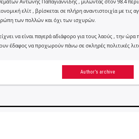
εμάτων Αντώνης Παπαγιαννίδης , μιλώντας στον 98.4 περ
ονομική ελίτ , βρίσκεται σε πλήρη αναντιστοιχία με τις α
υρώπη των πολλών και όχι των ισχυρών.
είχνει να είναι παγερά αδιάφορο για τους λαούς , την ώρα 
κουν έδαφος να προχωρούν πάνω σε σκληρές πολιτικές λιτ
Author's archive