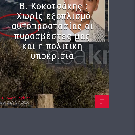
Β. Κοκοτσάκης :
Χωρίς εξοπλισμό
αυτοπροστασίας οι
πυροσβέστες μας
και η πολιτική
υποκρισία
Γιώργος Σαχίνης
30 ΙΟΥΛΊΟΥ 2026