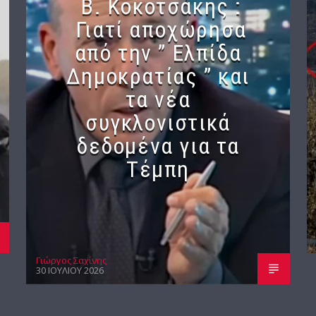
Β. Κοκοτσάκης :
Γιατί αποχώρησα
από την ” Ελπίδα
Δημοκρατίας ” και
τα νέα
συγκλονιστικά
δεδομένα για τα
Τέμπη
Γιώργος Σαχίνης
30 ΙΟΥΛΊΟΥ 2026