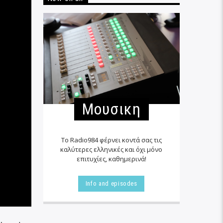
Μουσικη
Το Radio984 φέρνει κοντά σας τις
καλύτερες ελληνικές και όχι μόνο
επιτυχίες, καθημερινά!
Info and episodes