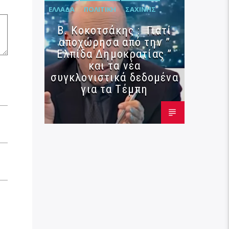
ΕΛΛΆΔΑ
ΠΟΛΙΤΙΚΉ
ΣΑΧΊΝΗΣ
Β. Κοκοτσάκης : Γιατί
αποχώρησα από την ”
Ελπίδα Δημοκρατίας ”
και τα νέα
συγκλονιστικά δεδομένα
για τα Τέμπη