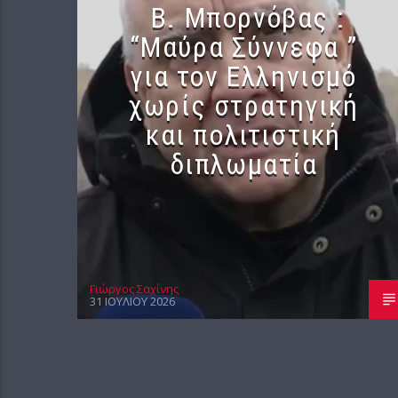
B. Μπορνόβας :
“Μαύρα Σύννεφα ”
για τον Ελληνισμό
χωρίς στρατηγική
και πολιτιστική
διπλωματία
Γιώργος Σαχίνης
31 ΙΟΥΛΊΟΥ 2026