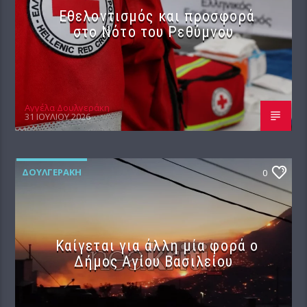
Εθελοντισμός και προσφορά
στο Νότο του Ρεθύμνου
Αγγέλα Δουλγεράκη
31 ΙΟΥΛΊΟΥ 2026
ΔΟΥΛΓΕΡΆΚΗ
0
Καίγεται για άλλη μία φορά ο
Δήμος Αγίου Βασιλείου