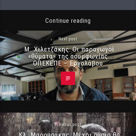
Continue reading
Next post
Μ. Χιλετζάκης: Οι παραγωγοί
«θύματα» της ασυμφωνίας
ΟΠΕΚΕΠΕ – Εργολάβου
Previous post
Κλ. Μαρουσάκης: Μέχρι αύριο θα