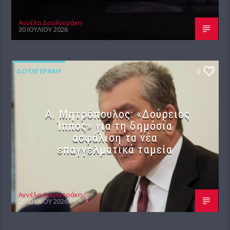
Αγγέλα Δουλγεράκη
30 ΙΟΥΛΊΟΥ 2026
ΔΟΥΛΓΕΡΆΚΗ
0
Α. Μητρόπουλος: «Δούρειος
Ίππος» για τη δημόσια
ασφάλιση τα νέα
επαγγελματικά ταμεία
Αγγέλα Δουλγεράκη
29 ΙΟΥΛΊΟΥ 2026