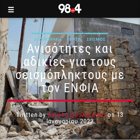
ΔΟΥΛΓΕΡΆΚΗ
ΚΡΉΤΗ
ΣΕΙΣΜΌΣ
Ανισότητες και
αδικίες για τους
σεισμόπληκτους με
τον ΕΝΦΙΑ
Written by
Αγγέλα Δουλγεράκη
on 13
Ιανουαρίου 2022