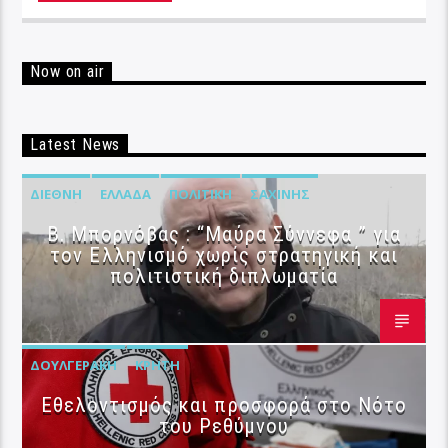
Now on air
Latest News
ΔΙΕΘΝΉ
ΕΛΛΆΔΑ
ΠΟΛΙΤΙΚΉ
ΣΑΧΊΝΗΣ
B. Μπορνόβας : “Μαύρα Σύννεφα ” για
τον Ελληνισμό χωρίς στρατηγική και
πολιτιστική διπλωματία
ΔΟΥΛΓΕΡΆΚΗ
ΚΡΉΤΗ
Εθελοντισμός και προσφορά στο Νότο
του Ρεθύμνου