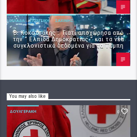
ΕΛΛΆΔΑ
ΠΟΛΙΤΙΚΉ
ΣΑΧΊΝΗΣ
Β. Κοκοτσάκης : Γιατί αποχώρησα από
την ” Ελπίδα Δημοκρατίας ” και τα νέα
συγκλονιστικά δεδομένα για τα Τέμπη
You may also like
ΔΟΥΛΓΕΡΆΚΗ
0