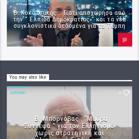
ΕΛΛΆΔΑ
ΠΟΛΙΤΙΚΉ
ΣΑΧΊΝΗΣ
Β. Κοκοτσάκης : Γιατί αποχώρησα από
την ” Ελπίδα Δημοκρατίας ” και τα νέα
συγκλονιστικά δεδομένα για τα Τέμπη
You may also like
ΔΙΕΘΝΉ
0
B. Μπορνόβας : “Μαύρα
Σύννεφα ” για τον Ελληνισμό
χωρίς στρατηγική και