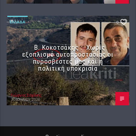
ΕΛΛΆΔΑ
0
Β. Κοκοτσάκης : Χωρίς
εξοπλισμό αυτοπροστασίας οι
πυροσβέστες μας και η
πολιτική υποκρισία
Γιώργος Σαχίνης
30 ΙΟΥΛΊΟΥ 2026