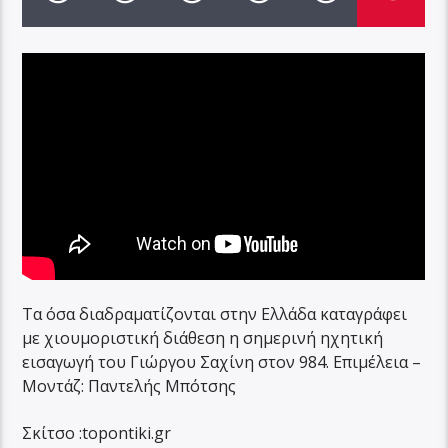
Τα όσα διαδραματίζονται στην Ελλάδα καταγράφει
με χιουμοριστική διάθεση η σημερινή ηχητική
εισαγωγή του Γιώργου Σαχίνη στον 984. Επιμέλεια –
Μοντάζ: Παντελής Μπότσης
Σκίτσο :topontiki.gr