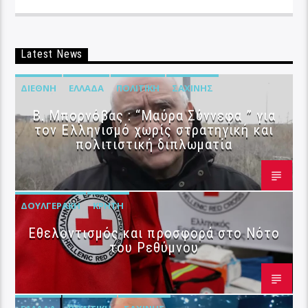
Latest News
ΔΙΕΘΝΉ
ΕΛΛΆΔΑ
ΠΟΛΙΤΙΚΉ
ΣΑΧΊΝΗΣ
B. Μπορνόβας : “Μαύρα Σύννεφα ” για
τον Ελληνισμό χωρίς στρατηγική και
πολιτιστική διπλωματία
ΔΟΥΛΓΕΡΆΚΗ
ΚΡΉΤΗ
Εθελοντισμός και προσφορά στο Νότο
του Ρεθύμνου