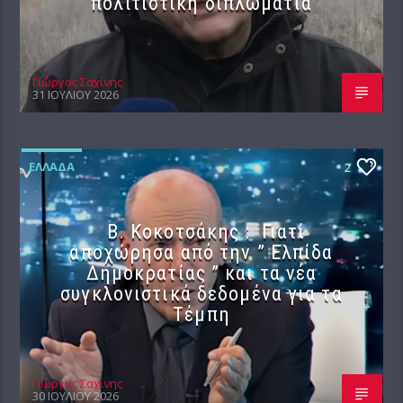
πολιτιστική διπλωματία
Γιώργος Σαχίνης
31 ΙΟΥΛΊΟΥ 2026
ΕΛΛΆΔΑ
2
Β. Κοκοτσάκης : Γιατί
αποχώρησα από την ” Ελπίδα
Δημοκρατίας ” και τα νέα
συγκλονιστικά δεδομένα για τα
Τέμπη
Γιώργος Σαχίνης
30 ΙΟΥΛΊΟΥ 2026