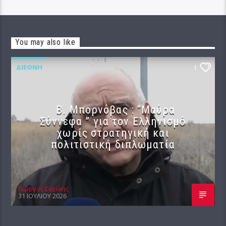
You may also like
ΔΙΕΘΝΉ
1
B. Μπορνόβας : “Μαύρα
Σύννεφα ” για τον Ελληνισμό
χωρίς στρατηγική και
πολιτιστική διπλωματία
Γιώργος Σαχίνης
31 ΙΟΥΛΊΟΥ 2026