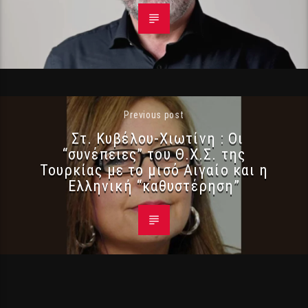
Previous post
Στ. Κυβέλου-Χιωτίνη : Οι
“συνέπειες” του Θ.Χ.Σ. της
Τουρκίας με το μισό Αιγαίο και η
Ελληνική “καθυστέρηση”