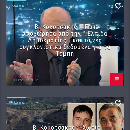
ΕΛΛΆΔΑ
2
Β. Κοκοτσάκης : Γιατί
αποχώρησα από την ” Ελπίδα
Δημοκρατίας ” και τα νέα
συγκλονιστικά δεδομένα για τα
Τέμπη
Γιώργος Σαχίνης
30 ΙΟΥΛΊΟΥ 2026
ΕΛΛΆΔΑ
0
Β. Κοκοτσάκης : Χωρίς