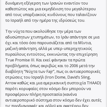
δυνάμενη εξέγερση των Ιρανών εναντίον του
καθεστώτος και μια εκμηδένιση του μεγαλύτερου
από τους υπαρξιακούς κινδύνους που ταλανίζουν
το Ισραήλ από την ημέρα της ιδρύσεώς του.
Την νύχτα που ακολούθησε την μέρα των
αδυσώπητων χτυπημάτων, το Ιράν απάντησε σε μια
όχι και τόσο όσο παρουσιάζεται από τα Μίντια,
μαζική απάντηση, αλλά με υπερ-υπερηχητικούς
πυραύλους εντούτοις, εκκινώντας την επιχείρηση
True Promise III. Και εκεί φάνηκαν τα πρώτα
προβλήματα, όπως ακριβώς και το 2006 μετά την
διαβόητη “Νύχτα των Fajr”, πως οι αντιαεροπορικές
στρώσεις του Ισραήλ (Iron Dome, David’s Sling,
Arrow καθώς και μια αμερικανική συστοιχία THAAD)
παρότι κορυφαίες στον κόσμο δεν μπορούν να
προσφέρουν πλήρη προστασία (κανένα
αντιαεροπορικό σύστημα στον κόσμο δεν έχει αυτές
τις προδιαγραφές και ρόλο) και αφετέρου δεν