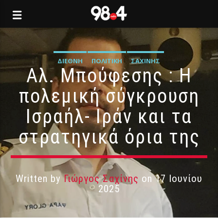
ΔΙΕΘΝΉ
ΠΟΛΙΤΙΚΉ
ΣΑΧΊΝΗΣ
Αλ. Μπούφεσης : Η
πολεμική σύγκρουση
Ισραήλ- Ιράν και τα
στρατηγικά όρια της
Written by
Γιώργος Σαχίνης
on 17 Ιουνίου
2025