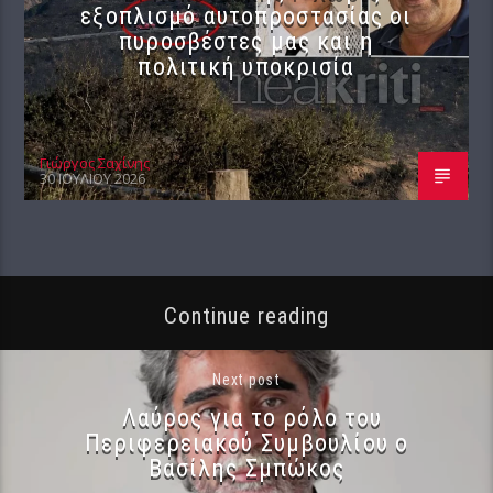
εξοπλισμό αυτοπροστασίας οι
πυροσβέστες μας και η
πολιτική υποκρισία
Γιώργος Σαχίνης
30 ΙΟΥΛΊΟΥ 2026
Continue reading
Next post
Λαύρος για το ρόλο του
Περιφερειακού Συμβουλίου ο
Βασίλης Σμπώκος