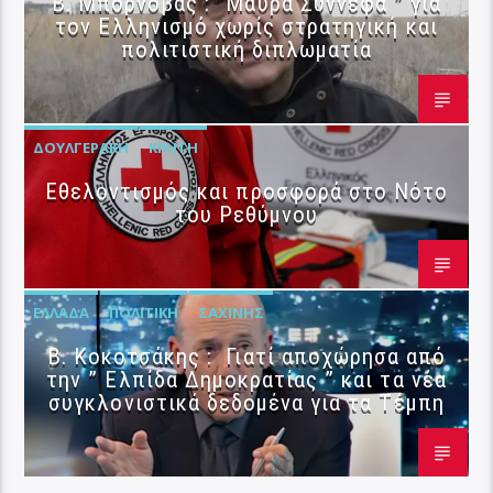
B. Μπορνόβας : “Μαύρα Σύννεφα ” για
τον Ελληνισμό χωρίς στρατηγική και
πολιτιστική διπλωματία
ΔΟΥΛΓΕΡΆΚΗ
ΚΡΉΤΗ
Εθελοντισμός και προσφορά στο Νότο
του Ρεθύμνου
ΕΛΛΆΔΑ
ΠΟΛΙΤΙΚΉ
ΣΑΧΊΝΗΣ
Β. Κοκοτσάκης : Γιατί αποχώρησα από
την ” Ελπίδα Δημοκρατίας ” και τα νέα
συγκλονιστικά δεδομένα για τα Τέμπη