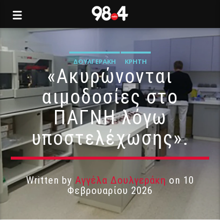
ΔΟΥΛΓΕΡΆΚΗ
ΚΡΉΤΗ
«Ακυρώνονται
αιμοδοσίες στο
ΠΑΓΝΗ λόγω
υποστελέχωσης».
Written by
Αγγέλα Δουλγεράκη
on 10
Φεβρουαρίου 2026