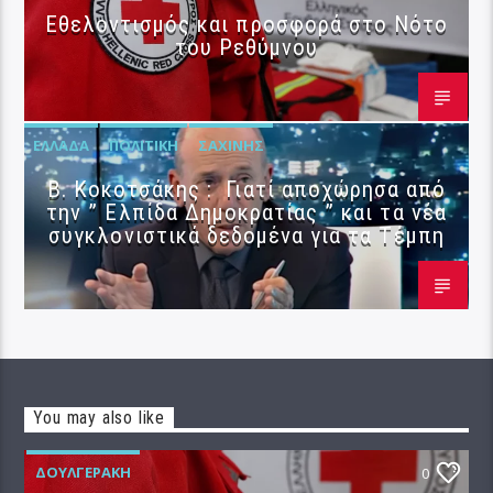
Εθελοντισμός και προσφορά στο Νότο
του Ρεθύμνου
ΕΛΛΆΔΑ
ΠΟΛΙΤΙΚΉ
ΣΑΧΊΝΗΣ
Β. Κοκοτσάκης : Γιατί αποχώρησα από
την ” Ελπίδα Δημοκρατίας ” και τα νέα
συγκλονιστικά δεδομένα για τα Τέμπη
You may also like
ΔΟΥΛΓΕΡΆΚΗ
0