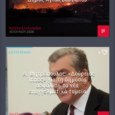
Αγγέλα Δουλγεράκη
30 ΙΟΥΛΊΟΥ 2026
ΔΟΥΛΓΕΡΆΚΗ
0
Α. Μητρόπουλος: «Δούρειος
Ίππος» για τη δημόσια
ασφάλιση τα νέα
επαγγελματικά ταμεία
Αγγέλα Δουλγεράκη