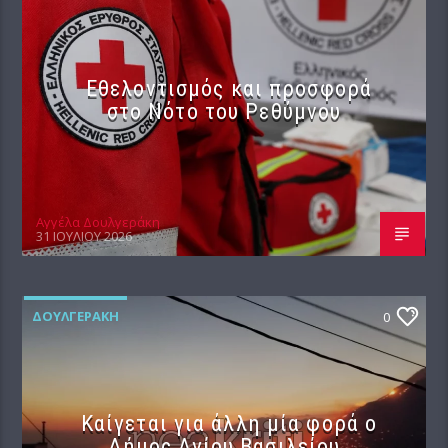
Εθελοντισμός και προσφορά
στο Νότο του Ρεθύμνου
Αγγέλα Δουλγεράκη
31 ΙΟΥΛΊΟΥ 2026
ΔΟΥΛΓΕΡΆΚΗ
0
Καίγεται για άλλη μία φορά ο
Δήμος Αγίου Βασιλείου