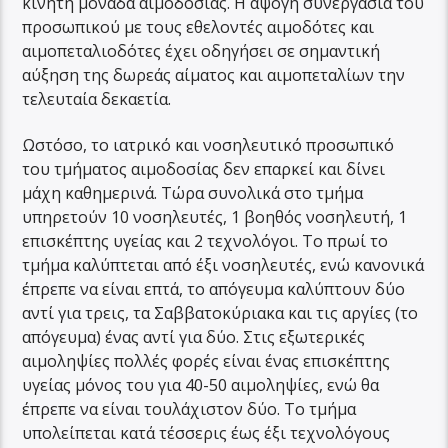
κινητή μονάδα αιμοδοσίας. Η άψογη συνεργασία του
προσωπικού με τους εθελοντές αιμοδότες και
αιμοπεταλιοδότες έχει οδηγήσει σε σημαντική
αύξηση της δωρεάς αίματος και αιμοπεταλίων την
τελευταία δεκαετία.
Ωστόσο, το ιατρικό και νοσηλευτικό προσωπικό
του τμήματος αιμοδοσίας δεν επαρκεί και δίνει
μάχη καθημερινά. Τώρα συνολικά στο τμήμα
υπηρετούν 10 νοσηλευτές, 1 βοηθός νοσηλευτή, 1
επισκέπτης υγείας και 2 τεχνολόγοι. Το πρωί το
τμήμα καλύπτεται από έξι νοσηλευτές, ενώ κανονικά
έπρεπε να είναι επτά, το απόγευμα καλύπτουν δύο
αντί για τρεις, τα Σαββατοκύριακα και τις αργίες (το
απόγευμα) ένας αντί για δύο. Στις εξωτερικές
αιμοληψίες πολλές φορές είναι ένας επισκέπτης
υγείας μόνος του για 40-50 αιμοληψίες, ενώ θα
έπρεπε να είναι τουλάχιστον δύο. Το τμήμα
υπολείπεται κατά τέσσερις έως έξι τεχνολόγους