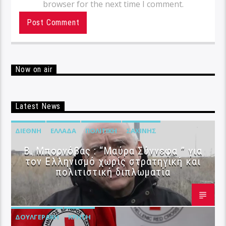
browser for the next time I comment.
Now on air
Latest News
ΔΙΕΘΝΉ
ΕΛΛΆΔΑ
ΠΟΛΙΤΙΚΉ
ΣΑΧΊΝΗΣ
B. Μπορνόβας : “Μαύρα Σύννεφα ” για
τον Ελληνισμό χωρίς στρατηγική και
πολιτιστική διπλωματία
ΔΟΥΛΓΕΡΆΚΗ
ΚΡΉΤΗ