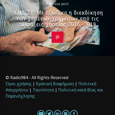
Previous post
ΕΝΔΙΣΥ: Με εξώδικα η διεκδίκηση
των χαμένων χρημάτων από τις
συντάξεις χηρείας 2016–2019
© Radio984 - All Rights Reserved
Όροι χρήσης
|
Κρατική διαφήμιση
|
Πολιτική
Απορρήτου
|
Ταυτότητα
|
Πολιτική κατά Βίας και
Παρενόχλησης