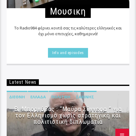
Μουσικη
Το Radio984 φέρνει κοντά σας τις καλύτερες ελληνικές και
όχι μόνο επιτυχίες, καθημερινά!
Info and episodes
Latest News
ΔΙΕΘΝΉ
ΕΛΛΆΔΑ
ΠΟΛΙΤΙΚΉ
ΣΑΧΊΝΗΣ
B. Μπορνόβας : “Μαύρα Σύννεφα ” για
τον Ελληνισμό χωρίς στρατηγική και
πολιτιστική διπλωματία