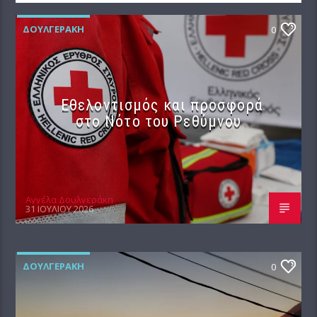
ΔΟΥΛΓΕΡΆΚΗ
0
Εθελοντισμός και προσφορά
στο Νότο του Ρεθύμνου
Αγγέλα Δουλγεράκη
31 ΙΟΥΛΊΟΥ 2026
ΔΟΥΛΓΕΡΆΚΗ
0