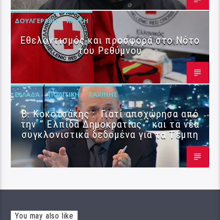
ΔΟΥΛΓΕΡΆΚΗ
ΚΡΉΤΗ
Εθελοντισμός και προσφορά στο Νότο
του Ρεθύμνου
ΕΛΛΆΔΑ
ΠΟΛΙΤΙΚΉ
ΣΑΧΊΝΗΣ
Β. Κοκοτσάκης : Γιατί αποχώρησα από
την ” Ελπίδα Δημοκρατίας ” και τα νέα
συγκλονιστικά δεδομένα για τα Τέμπη
You may also like