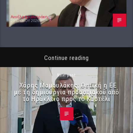
Αγγέλα Δουλγεράκη
29 ΙΟΥΛΊΟΥ 2026
Continue reading
Next post
Χάρης Μαμουλάκης: Θετική η ΕΕ
με τη δημιουργία προαστιακού από
το Ηράκλειο προς το Καστέλι