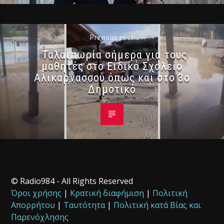
Previous post
Ταλαιπωρία σήμερα για τους
μαθητές στο Ειδικό Σχολείο
Αλικαρνασσού όπως και στο 3ο
Δημοτικό
© Radio984 - All Rights Reserved
Όροι χρήσης
|
Κρατική διαφήμιση
|
Πολιτική
Απορρήτου
|
Ταυτότητα
|
Πολιτική κατά Βίας και
Παρενόχλησης