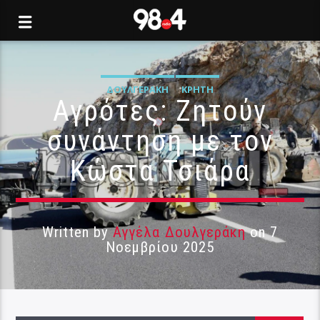
ΔΟΥΛΓΕΡΆΚΗ
ΚΡΉΤΗ
Αγρότες: Ζητούν
συνάντηση με τον
Κώστα Τσιάρα
Written by
Αγγέλα Δουλγεράκη
on 7
Νοεμβρίου 2025