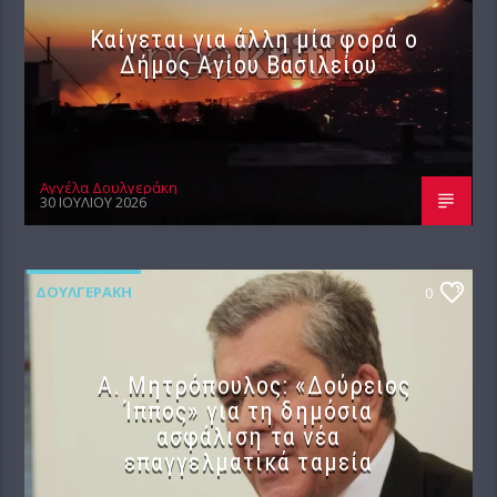
Καίγεται για άλλη μία φορά ο
Δήμος Αγίου Βασιλείου
Αγγέλα Δουλγεράκη
30 ΙΟΥΛΊΟΥ 2026
ΔΟΥΛΓΕΡΆΚΗ
0
Α. Μητρόπουλος: «Δούρειος
Ίππος» για τη δημόσια
ασφάλιση τα νέα
επαγγελματικά ταμεία