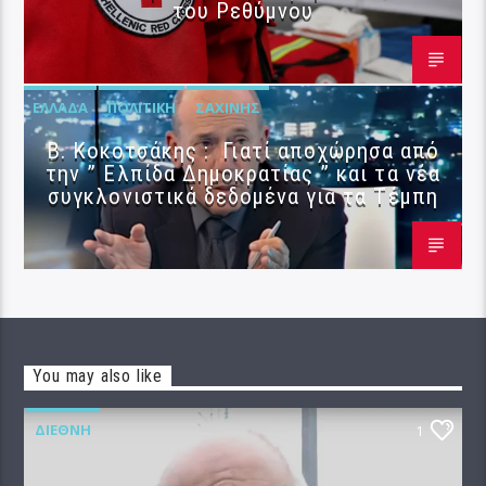
του Ρεθύμνου
ΕΛΛΆΔΑ
ΠΟΛΙΤΙΚΉ
ΣΑΧΊΝΗΣ
Β. Κοκοτσάκης : Γιατί αποχώρησα από
την ” Ελπίδα Δημοκρατίας ” και τα νέα
συγκλονιστικά δεδομένα για τα Τέμπη
You may also like
ΔΙΕΘΝΉ
1