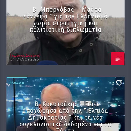
B. Μπορνόβας : “Μαύρα
Σύννεφα ” για τον Ελληνισμό
χωρίς στρατηγική και
πολιτιστική διπλωματία
Γιώργος Σαχίνης
31 ΙΟΥΛΊΟΥ 2026
ΕΛΛΆΔΑ
2
Β. Κοκοτσάκης : Γιατί
αποχώρησα από την ” Ελπίδα
Δημοκρατίας ” και τα νέα
συγκλονιστικά δεδομένα για τα
Τέμπη