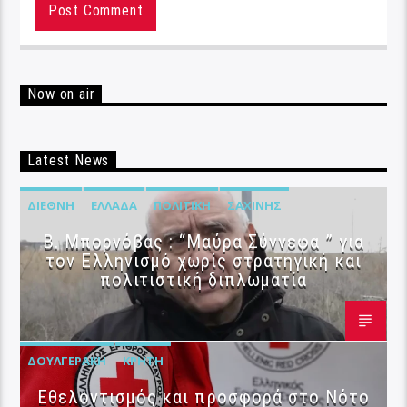
Now on air
Latest News
ΔΙΕΘΝΉ
ΕΛΛΆΔΑ
ΠΟΛΙΤΙΚΉ
ΣΑΧΊΝΗΣ
B. Μπορνόβας : “Μαύρα Σύννεφα ” για
τον Ελληνισμό χωρίς στρατηγική και
πολιτιστική διπλωματία
ΔΟΥΛΓΕΡΆΚΗ
ΚΡΉΤΗ
Εθελοντισμός και προσφορά στο Νότο