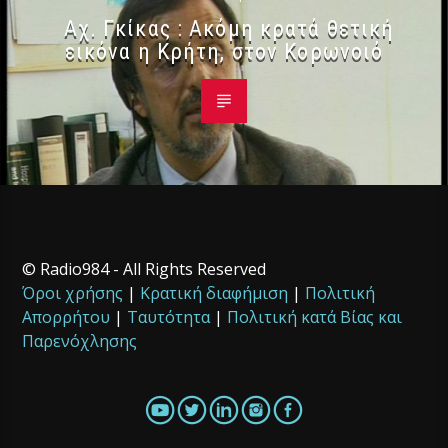
Αχ. Γκίκας : Ακόμη κρατά θετική
εικόνα η Κρήτη, στον Κορωνοιό
© Radio984 - All Rights Reserved
Όροι χρήσης
|
Κρατική διαφήμιση
|
Πολιτική
Απορρήτου
|
Ταυτότητα
|
Πολιτική κατά Βίας και
Παρενόχλησης