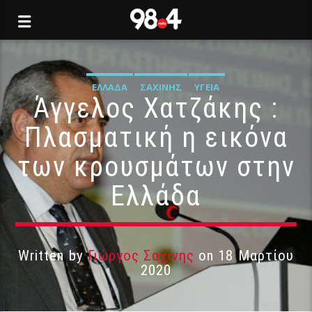
ΕΛΛΆΔΑ
ΣΑΧΊΝΗΣ
ΥΓΕΊΑ
Άγγελος Χατζάκης :
Πλασματική η εικόνα
των κρουσμάτων στην
Ελλάδα
Written by
Γιώργος Σαχίνης
on 18 Μαρτίου
2020