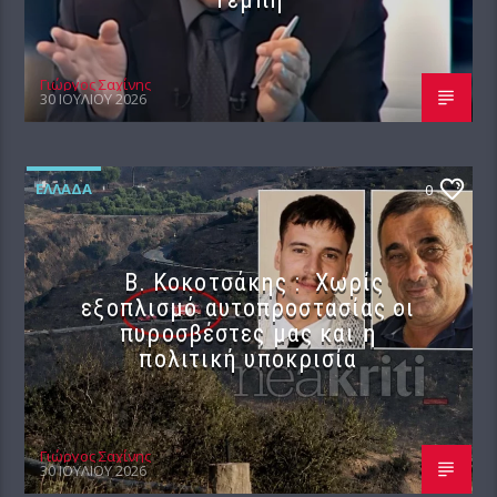
Γιώργος Σαχίνης
30 ΙΟΥΛΊΟΥ 2026
ΕΛΛΆΔΑ
0
Β. Κοκοτσάκης : Χωρίς
εξοπλισμό αυτοπροστασίας οι
πυροσβέστες μας και η
πολιτική υποκρισία
Γιώργος Σαχίνης
30 ΙΟΥΛΊΟΥ 2026