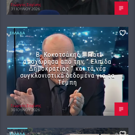
Γιώργος Σαχίνης
31 ΙΟΥΛΊΟΥ 2026
ΕΛΛΆΔΑ
2
Β. Κοκοτσάκης : Γιατί
αποχώρησα από την ” Ελπίδα
Δημοκρατίας ” και τα νέα
συγκλονιστικά δεδομένα για τα
Τέμπη
Γιώργος Σαχίνης
30 ΙΟΥΛΊΟΥ 2026
ΕΛΛΆΔΑ
0