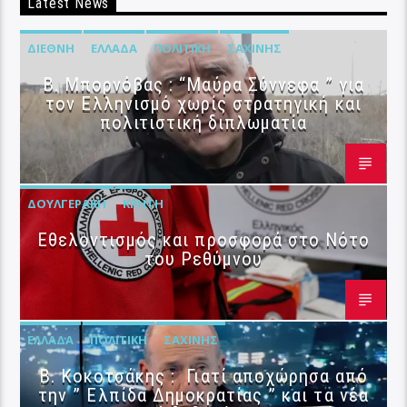
Latest News
ΔΙΕΘΝΉ
ΕΛΛΆΔΑ
ΠΟΛΙΤΙΚΉ
ΣΑΧΊΝΗΣ
B. Μπορνόβας : “Μαύρα Σύννεφα ” για
τον Ελληνισμό χωρίς στρατηγική και
πολιτιστική διπλωματία
ΔΟΥΛΓΕΡΆΚΗ
ΚΡΉΤΗ
Εθελοντισμός και προσφορά στο Νότο
του Ρεθύμνου
ΕΛΛΆΔΑ
ΠΟΛΙΤΙΚΉ
ΣΑΧΊΝΗΣ
Β. Κοκοτσάκης : Γιατί αποχώρησα από
την ” Ελπίδα Δημοκρατίας ” και τα νέα