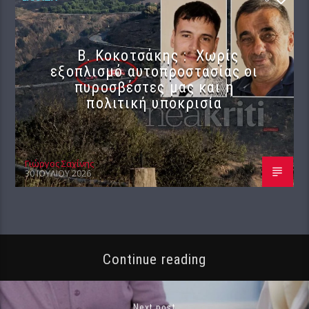
Β. Κοκοτσάκης : Χωρίς
εξοπλισμό αυτοπροστασίας οι
πυροσβέστες μας και η
πολιτική υποκρισία
Γιώργος Σαχίνης
30 ΙΟΥΛΊΟΥ 2026
Continue reading
Next post