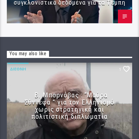
συγκλονιστικά δεδομένα για τα Τέμπη
You may also like
ΔΙΕΘΝΉ
1
B. Μπορνόβας : “Μαύρα
Σύννεφα ” για τον Ελληνισμό
χωρίς στρατηγική και
πολιτιστική διπλωματία