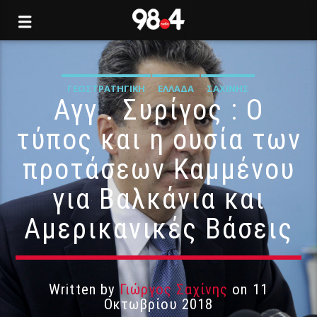
ΓΕΩΣΤΡΑΤΗΓΙΚΉ
ΕΛΛΆΔΑ
ΣΑΧΊΝΗΣ
Αγγ . Συρίγος : Ο
τύπος και η ουσία των
προτάσεων Καμμένου
για Βαλκάνια και
Αμερικανικές Βάσεις
Written by
Γιώργος Σαχίνης
on 11
Οκτωβρίου 2018