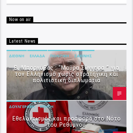
Now on air
Latest News
ΔΙΕΘΝΉ
ΕΛΛΆΔΑ
ΠΟΛΙΤΙΚΉ
ΣΑΧΊΝΗΣ
B. Μπορνόβας : “Μαύρα Σύννεφα ” για
τον Ελληνισμό χωρίς στρατηγική και
πολιτιστική διπλωματία
ΔΟΥΛΓΕΡΆΚΗ
ΚΡΉΤΗ
Εθελοντισμός και προσφορά στο Νότο
του Ρεθύμνου