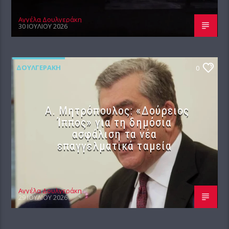
Αγγέλα Δουλγεράκη
30 ΙΟΥΛΊΟΥ 2026
ΔΟΥΛΓΕΡΆΚΗ
0
Α. Μητρόπουλος: «Δούρειος
Ίππος» για τη δημόσια
ασφάλιση τα νέα
επαγγελματικά ταμεία
Αγγέλα Δουλγεράκη
29 ΙΟΥΛΊΟΥ 2026