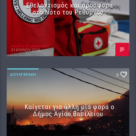
Εθελοντισμός και προσφορά
στο Νότο του Ρεθύμνου
Αγγέλα Δουλγεράκη
31 ΙΟΥΛΊΟΥ 2026
ΔΟΥΛΓΕΡΆΚΗ
0
Καίγεται για άλλη μία φορά ο
Δήμος Αγίου Βασιλείου