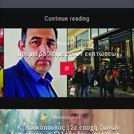
Continue reading
Next post
Πρεμιέρα Χειμερινών εκπτώσεων
Previous post
Κ. Λουκόπουλος : Σε εποχή ζωνών