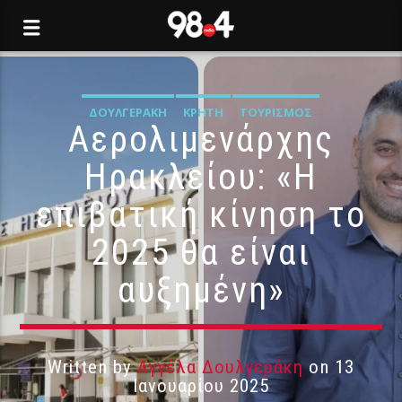
ΔΟΥΛΓΕΡΆΚΗ
ΚΡΉΤΗ
ΤΟΥΡΙΣΜΌΣ
Αερολιμενάρχης
Ηρακλείου: «Η
επιβατική κίνηση το
2025 θα είναι
αυξημένη»
Written by
Αγγέλα Δουλγεράκη
on 13
Ιανουαρίου 2025