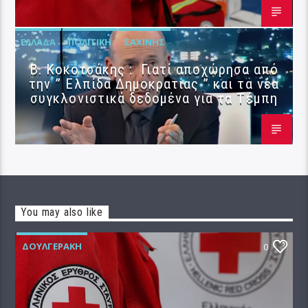
ΕΛΛΆΔΑ
ΠΟΛΙΤΙΚΉ
ΣΑΧΊΝΗΣ
Β. Κοκοτσάκης : Γιατί αποχώρησα από
την ” Ελπίδα Δημοκρατίας ” και τα νέα
συγκλονιστικά δεδομένα για τα Τέμπη
You may also like
ΔΟΥΛΓΕΡΆΚΗ
0