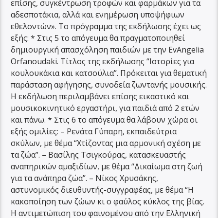
επίσης, συγκέντρωση τροφών και φαρμάκων για τα
αδεσποτάκια, αλλά και ενημέρωση υποψήφιων
εθελοντών». Το πρόγραμμα της εκδήλωσης έχει ως
εξής: * Στις 5 το απόγευμα θα πραγματοποιηθεί
δημιουργική απασχόληση παιδιών με την EvAngelia
Orfanoudaki. Τίτλος της εκδήλωσης “Ιστορίες για
κουλουκάκια και κατσούλια”. Πρόκειται για θεματική
παράσταση αφήγησης, συνοδεία ζωντανής μουσικής.
Η εκδήλωση περιλαμβάνει επίσης εικαστικό και
μουσικοκινητικό εργαστήρι, για παιδιά από 2 ετών
και πάνω. * Στις 6 το απόγευμα θα λάβουν χώρα οι
εξής ομιλίες: – Ρενάτα Γύπαρη, εκπαιδεύτρια
σκύλων, με θέμα “Χτίζοντας μια αρμονική σχέση με
τα ζώα”. – Βασίλης Τσιγκούρας, κατασκευαστής
αναπηρικών αμαξιδίων, με θέμα “Δικαίωμα στη ζωή
για τα ανάπηρα ζώα”. – Νίκος Χρυσάκης,
αστυνομικός διευθυντής-συγγραφέας, με θέμα “H
κακοποίηση των ζώων κι ο φαύλος κύκλος της βίας.
Η αντιμετώπιση του φαινομένου από την Ελληνική