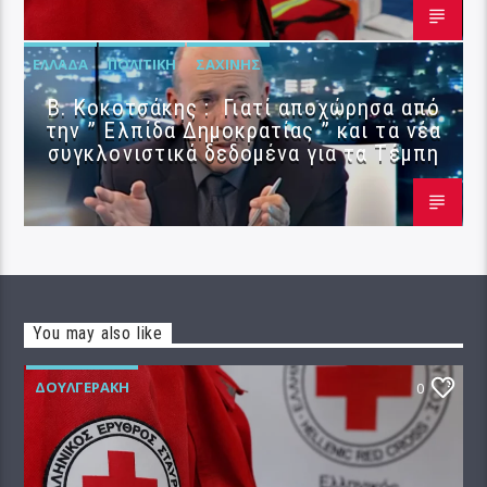
ΕΛΛΆΔΑ
ΠΟΛΙΤΙΚΉ
ΣΑΧΊΝΗΣ
Β. Κοκοτσάκης : Γιατί αποχώρησα από
την ” Ελπίδα Δημοκρατίας ” και τα νέα
συγκλονιστικά δεδομένα για τα Τέμπη
You may also like
ΔΟΥΛΓΕΡΆΚΗ
0