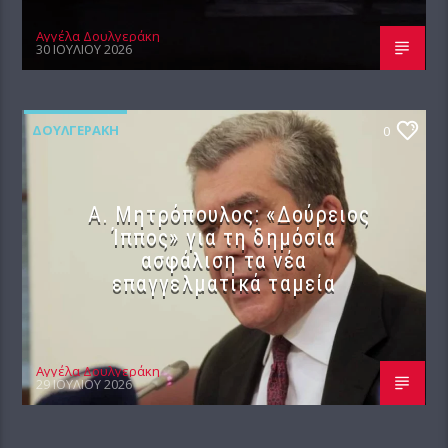
Αγγέλα Δουλγεράκη
30 ΙΟΥΛΊΟΥ 2026
ΔΟΥΛΓΕΡΆΚΗ
0
Α. Μητρόπουλος: «Δούρειος
Ίππος» για τη δημόσια
ασφάλιση τα νέα
επαγγελματικά ταμεία
Αγγέλα Δουλγεράκη
29 ΙΟΥΛΊΟΥ 2026