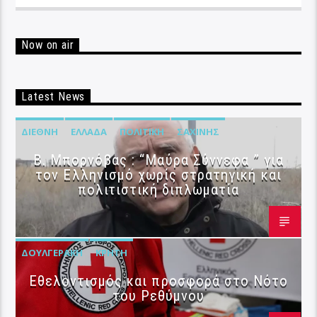
Now on air
Latest News
ΔΙΕΘΝΉ
ΕΛΛΆΔΑ
ΠΟΛΙΤΙΚΉ
ΣΑΧΊΝΗΣ
B. Μπορνόβας : “Μαύρα Σύννεφα ” για
τον Ελληνισμό χωρίς στρατηγική και
πολιτιστική διπλωματία
ΔΟΥΛΓΕΡΆΚΗ
ΚΡΉΤΗ
Εθελοντισμός και προσφορά στο Νότο
του Ρεθύμνου