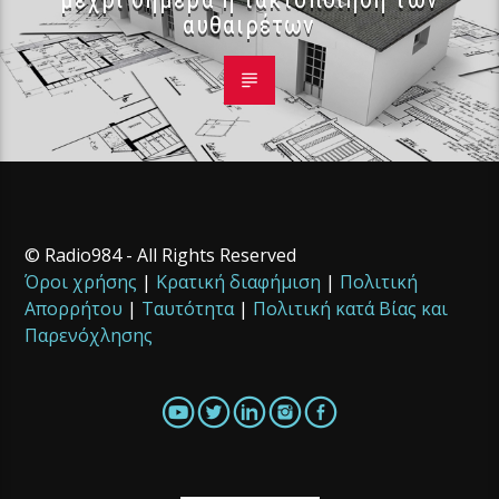
αυθαιρέτων
© Radio984 - All Rights Reserved
Όροι χρήσης
|
Κρατική διαφήμιση
|
Πολιτική
Απορρήτου
|
Ταυτότητα
|
Πολιτική κατά Βίας και
Παρενόχλησης