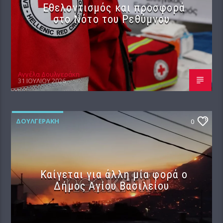
Εθελοντισμός και προσφορά
στο Νότο του Ρεθύμνου
Αγγέλα Δουλγεράκη
31 ΙΟΥΛΊΟΥ 2026
ΔΟΥΛΓΕΡΆΚΗ
0
Καίγεται για άλλη μία φορά ο
Δήμος Αγίου Βασιλείου