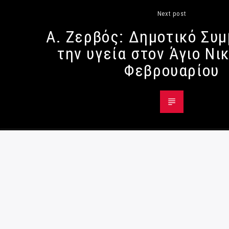
Next post
Α. Ζερβός: Δημοτικό Συμ
την υγεία στον Άγιο Νι
Φεβρουαρίου
© Radio984 - All Rights Reserved
Όροι χρήσης
|
Κρατική διαφήμιση
|
Πολιτική
Παρενόχλησης