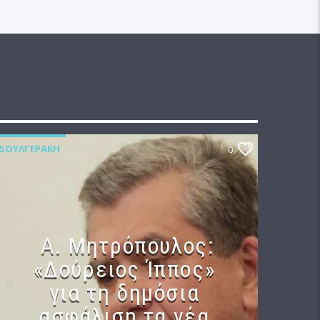
ΔΟΥΛΓΕΡΆΚΗ
0
Α. Μητρόπουλος:
«Δούρειος Ίππος»
για τη δημόσια
ασφάλιση τα νέα