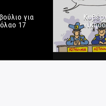
βούλιο για
Κυβέρν
κόλαο 17
νικήσο
 Απορρήτου
|
Ταυτότητα
|
Πολιτική κατά Βίας και