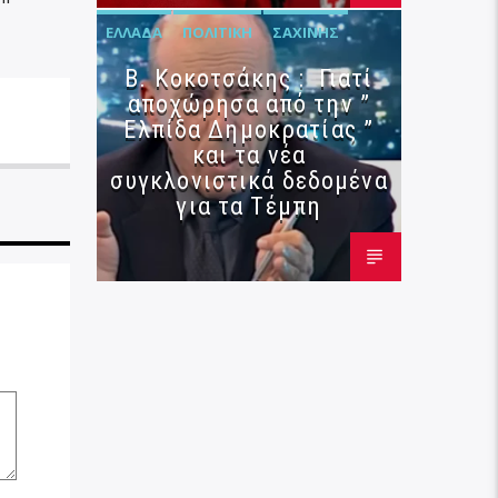
ΕΛΛΆΔΑ
ΠΟΛΙΤΙΚΉ
ΣΑΧΊΝΗΣ
Β. Κοκοτσάκης : Γιατί
αποχώρησα από την ”
Ελπίδα Δημοκρατίας ”
και τα νέα
συγκλονιστικά δεδομένα
για τα Τέμπη