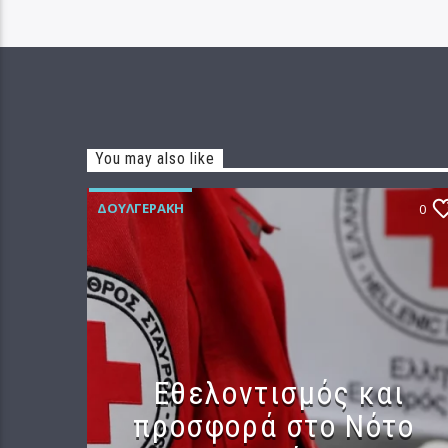
You may also like
ΔΟΥΛΓΕΡΆΚΗ
0
Εθελοντισμός και
προσφορά στο Νότο