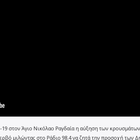
id-19 στον Άγιο Νικόλαο Ραγδαία η αύξηση των κρουσμάτω
ερβό μιλώντας στο Ράδιο 98.4 να ζητά την προσοχή των 