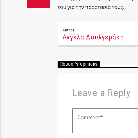
του για την προστασία τους.
Author
Αγγέλα Δουλγεράκη
Reader's opinions
Leave a Reply