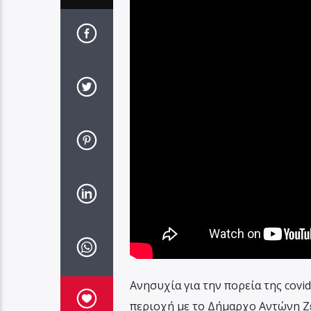
Ανησυχία για την πορεία της cov
περιοχή με το Δήμαρχο Αντώνη Ζ