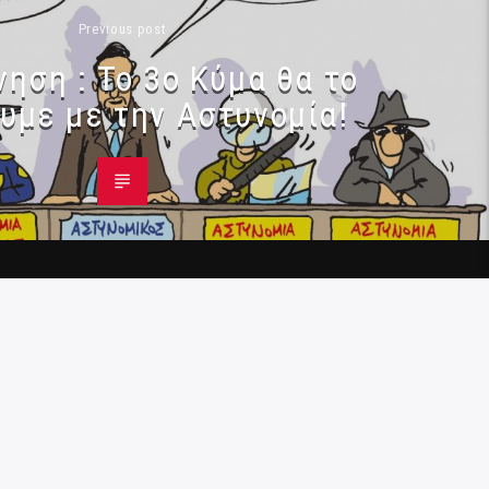
Previous post
ηση : Το 3ο Κύμα θα το
υμε με την Αστυνομία!