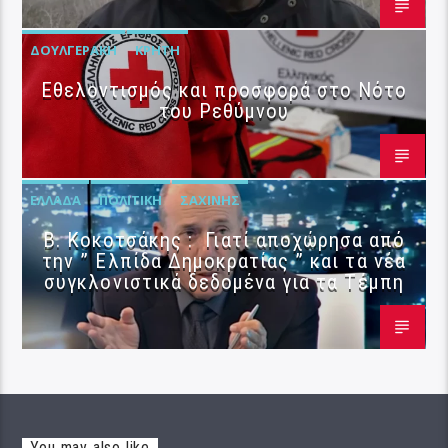
ΔΟΥΛΓΕΡΆΚΗ
ΚΡΉΤΗ
Εθελοντισμός και προσφορά στο Νότο
του Ρεθύμνου
ΕΛΛΆΔΑ
ΠΟΛΙΤΙΚΉ
ΣΑΧΊΝΗΣ
Β. Κοκοτσάκης : Γιατί αποχώρησα από
την ” Ελπίδα Δημοκρατίας ” και τα νέα
συγκλονιστικά δεδομένα για τα Τέμπη
You may also like