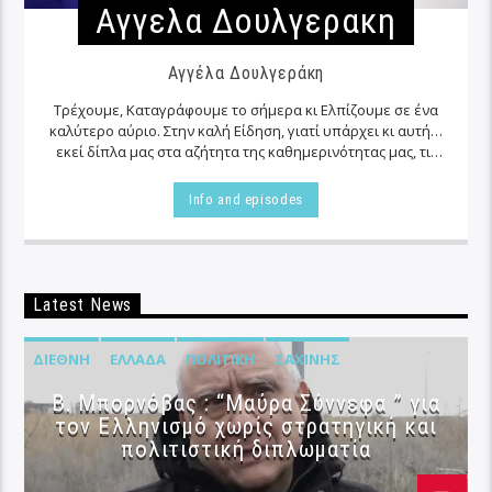
Αγγελα Δουλγερακη
Αγγέλα Δουλγεράκη
Τρέχουμε, Καταγράφουμε το σήμερα κι Ελπίζουμε σε ένα
καλύτερο αύριο. Στην καλή Είδηση, γιατί υπάρχει κι αυτή…
εκεί δίπλα μας στα αζήτητα της καθημερινότητας μας, τις
περισσότερες φορές…
Info and episodes
Latest News
ΔΙΕΘΝΉ
ΕΛΛΆΔΑ
ΠΟΛΙΤΙΚΉ
ΣΑΧΊΝΗΣ
B. Μπορνόβας : “Μαύρα Σύννεφα ” για
τον Ελληνισμό χωρίς στρατηγική και
πολιτιστική διπλωματία