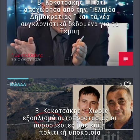
Β. Κοκοτσάκης : Γιατί
αποχώρησα από την ” Ελπίδα
Δημοκρατίας ” και τα νέα
συγκλονιστικά δεδομένα για τα
Τέμπη
Γιώργος Σαχίνης
30 ΙΟΥΛΊΟΥ 2026
ΕΛΛΆΔΑ
0
Β. Κοκοτσάκης : Χωρίς
εξοπλισμό αυτοπροστασίας οι
πυροσβέστες μας και η
πολιτική υποκρισία