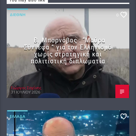
ΔΙΕΘΝΉ
0
B. Μπορνόβας : “Μαύρα
Σύννεφα ” για τον Ελληνισμό
χωρίς στρατηγική και
πολιτιστική διπλωματία
Γιώργος Σαχίνης
31 ΙΟΥΛΊΟΥ 2026
ΕΛΛΆΔΑ
2