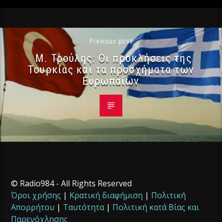
Previous post
Μ. Τρούλης: Οι προκλήσεις της
Τουρκίας και τα προσχήματα των
Ευρωπαίων
© Radio984 - All Rights Reserved
Όροι χρήσης
|
Κρατική διαφήμιση
|
Πολιτική
Απορρήτου
|
Ταυτότητα
|
Πολιτική κατά Βίας και
Παρενόχλησης