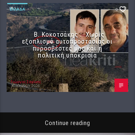
ΕΛΛΆΔΑ
0
Β. Κοκοτσάκης : Χωρίς
εξοπλισμό αυτοπροστασίας οι
πυροσβέστες μας και η
πολιτική υποκρισία
Γιώργος Σαχίνης
30 ΙΟΥΛΊΟΥ 2026
Continue reading