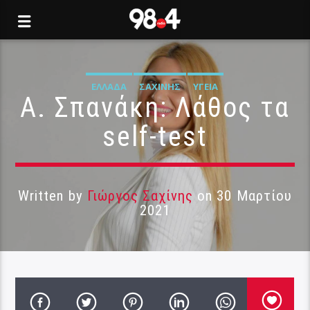
ΕΛΛΆΔΑ
ΣΑΧΊΝΗΣ
ΥΓΕΊΑ
Α. Σπανάκη: Λάθος τα
self-test
Written by
Γιώργος Σαχίνης
on 30 Μαρτίου
2021