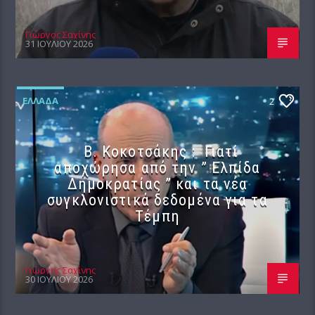
Γιώργος Σαχίνης
31 ΙΟΥΛΊΟΥ 2026
ΕΛΛΆΔΑ
2
Β. Κοκοτσάκης : Γιατί
αποχώρησα από την ” Ελπίδα
Δημοκρατίας ” και τα νέα
συγκλονιστικά δεδομένα για τα
Τέμπη
Γιώργος Σαχίνης
30 ΙΟΥΛΊΟΥ 2026