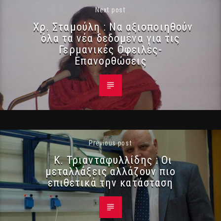
Next post
Χρ. Σταμούλη : Να αξιοποιηθούν
όλα τα νέα δεδομένα για τις
Γερμανικές Οφειλές-
Επανορθώσεις
Previous post
Κ. Τριανταφυλλίδης : Οι
μεταλλάξεις αλλάζουν πιο
επιθετικά την κατάσταση