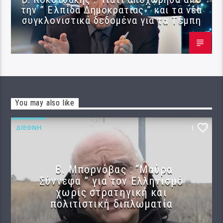
την ” Ελπίδα Δημοκρατίας ” και τα νέα
συγκλονιστικά δεδομένα για τα Τέμπη
You may also like
ΔΙΕΘΝΉ
1
B. Μπορνόβας : “Μαύρα
Σύννεφα ” για τον Ελληνισμό
χωρίς στρατηγική και
πολιτιστική διπλωματία