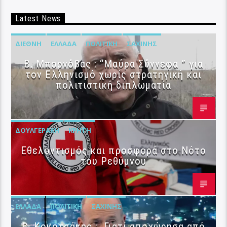
Latest News
ΔΙΕΘΝΉ
ΕΛΛΆΔΑ
ΠΟΛΙΤΙΚΉ
ΣΑΧΊΝΗΣ
B. Μπορνόβας : “Μαύρα Σύννεφα ” για
τον Ελληνισμό χωρίς στρατηγική και
πολιτιστική διπλωματία
ΔΟΥΛΓΕΡΆΚΗ
ΚΡΉΤΗ
Εθελοντισμός και προσφορά στο Νότο
του Ρεθύμνου
ΕΛΛΆΔΑ
ΠΟΛΙΤΙΚΉ
ΣΑΧΊΝΗΣ
Β. Κοκοτσάκης : Γιατί αποχώρησα από