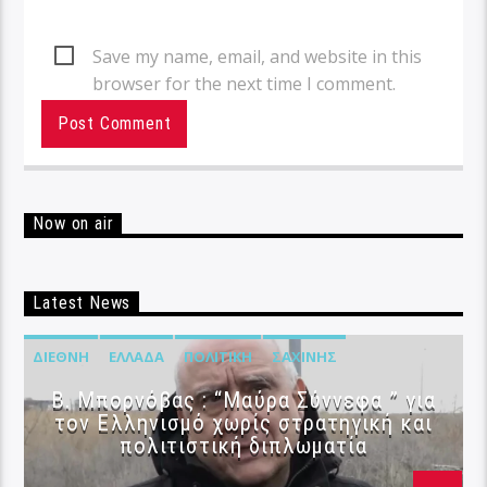
Save my name, email, and website in this
browser for the next time I comment.
Now on air
Latest News
ΔΙΕΘΝΉ
ΕΛΛΆΔΑ
ΠΟΛΙΤΙΚΉ
ΣΑΧΊΝΗΣ
B. Μπορνόβας : “Μαύρα Σύννεφα ” για
τον Ελληνισμό χωρίς στρατηγική και
πολιτιστική διπλωματία