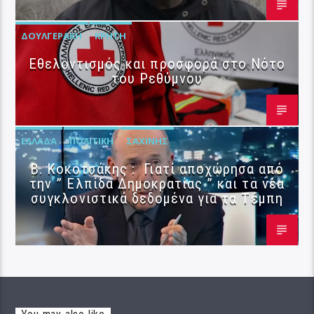
ΔΟΥΛΓΕΡΆΚΗ
ΚΡΉΤΗ
Εθελοντισμός και προσφορά στο Νότο
του Ρεθύμνου
ΕΛΛΆΔΑ
ΠΟΛΙΤΙΚΉ
ΣΑΧΊΝΗΣ
Β. Κοκοτσάκης : Γιατί αποχώρησα από
την ” Ελπίδα Δημοκρατίας ” και τα νέα
συγκλονιστικά δεδομένα για τα Τέμπη