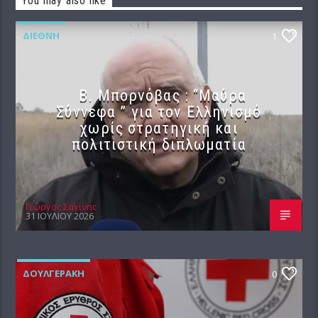
You may also like
ΔΙΕΘΝΉ
1
B. Μπορνόβας : “Μαύρα
Σύννεφα ” για τον Ελληνισμό
χωρίς στρατηγική και
πολιτιστική διπλωματία
Γιώργος Σαχίνης
31 ΙΟΥΛΊΟΥ 2026
ΔΟΥΛΓΕΡΆΚΗ
0