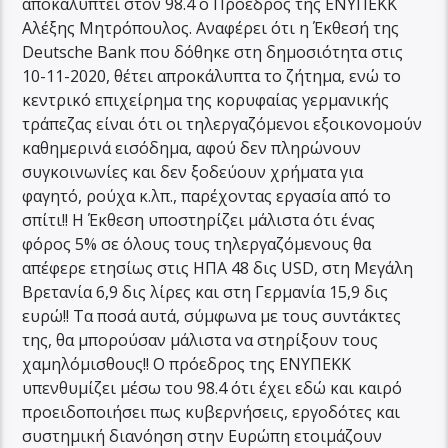
αποκαλύπτει στον 98.4 ο Πρόεδρος της ΕΝΥΠΕΚΚ
Αλέξης Μητρόπουλος. Αναφέρει ότι η Έκθεσή της
Deutsche Bank που δόθηκε στη δημοσιότητα στις
10-11-2020, θέτει απροκάλυπτα το ζήτημα, ενώ το
κεντρικό επιχείρημα της κορυφαίας γερμανικής
τράπεζας είναι ότι οι τηλεργαζόμενοι εξοικονομούν
καθημερινά εισόδημα, αφού δεν πληρώνουν
συγκοινωνίες και δεν ξοδεύουν χρήματα για
φαγητό, ρούχα κ.λπ., παρέχοντας εργασία από το
σπίτι!! Η Έκθεση υποστηρίζει μάλιστα ότι ένας
φόρος 5% σε όλους τους τηλεργαζόμενους θα
απέφερε ετησίως στις ΗΠΑ 48 δις USD, στη Μεγάλη
Βρετανία 6,9 δις λίρες και στη Γερμανία 15,9 δις
ευρώ!! Τα ποσά αυτά, σύμφωνα με τους συντάκτες
της, θα μπορούσαν μάλιστα να στηρίξουν τους
χαμηλόμισθους!! Ο πρόεδρος της ΕΝΥΠΕΚΚ
υπενθυμίζει μέσω του 98.4 ότι έχει εδώ και καιρό
προειδοποιήσει πως κυβερνήσεις, εργοδότες και
συστημική διανόηση στην Ευρώπη ετοιμάζουν