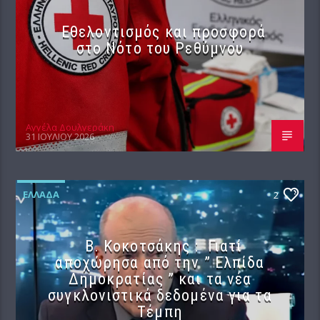
Εθελοντισμός και προσφορά
στο Νότο του Ρεθύμνου
Αγγέλα Δουλγεράκη
31 ΙΟΥΛΊΟΥ 2026
ΕΛΛΆΔΑ
2
Β. Κοκοτσάκης : Γιατί
αποχώρησα από την ” Ελπίδα
Δημοκρατίας ” και τα νέα
συγκλονιστικά δεδομένα για τα
Τέμπη