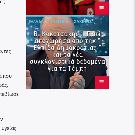
ες
ΕΛΛΆΔΑ
ΠΟΛΙΤΙΚΉ
ΣΑΧΊΝΗΣ
Β. Κοκοτσάκης : Γιατί
αποχώρησα από την ”
Ελπίδα Δημοκρατίας ”
έντες
και τα νέα
συγκλονιστικά δεδομένα
για τα Τέμπη
α που
ράς,
απεβίωσε
ην
 υγείας