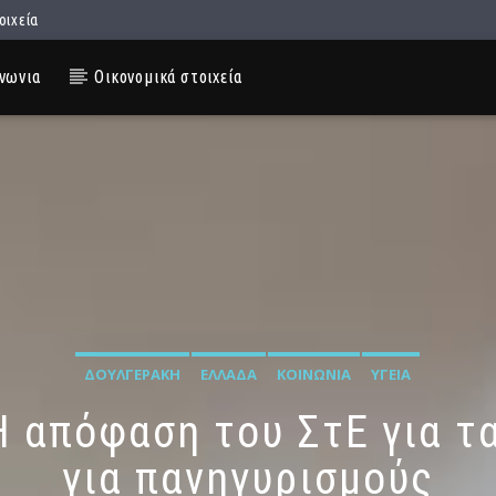
οιχεία
νωνια
Οικονομικά στοιχεία
ΔΟΥΛΓΕΡΆΚΗ
ΕΛΛΆΔΑ
ΚΟΙΝΩΝΊΑ
ΥΓΕΊΑ
 απόφαση του ΣτΕ για τα
για πανηγυρισμούς