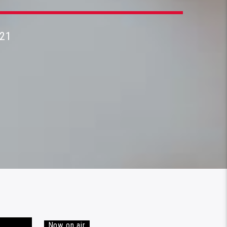
21
Now on air