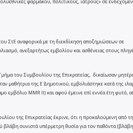
ολυεθνικές φαρμάκου, πολιτικούς, ιατρούς» σε ενδεχόμεν
του ΣτΕ αναφορικά με τη διεκδίκηση αποζημιώσεων σε
λιασμό, ανεξαρτήτως εμβολίου και ασθένειας στους πληγ
 Τμήμα του Συμβουλίου της Επικρατείας, δικαίωσαν μητέρ
ταν μαθήτρια της Ε΄ Δημοτικού, εμβολιάστηκε κατά της ιλα
μο εμβόλιο MMR ΙΙ) και αφού έμεινε επί εννέα έτη φυτό, 
ουλίου της Επικρατείας έκρινε, ότι η προκαλούμενη από τ
 βλάβη συνιστά υπέρμετρη θυσία για τον παθόντα (βλάβη