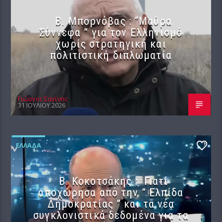
B. Μπορνόβας : “Μαύρα
Σύννεφα ” για τον Ελληνισμό
χωρίς στρατηγική και
πολιτιστική διπλωματία
Γιώργος Σαχίνης
31 ΙΟΥΛΊΟΥ 2026
ΕΛΛΆΔΑ
2
Β. Κοκοτσάκης : Γιατί
αποχώρησα από την ” Ελπίδα
Δημοκρατίας ” και τα νέα
συγκλονιστικά δεδομένα για τα