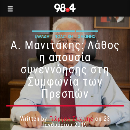
ΕΛΛΆΔΑ
ΠΟΛΙΤΙΚΉ
ΣΑΧΊΝΗΣ
Α. Μανιτάκης: Λάθος
η απουσία
συνεννόησης στη
Συμφωνία των
Πρεσπών
Written by
Γιώργος Σαχίνης
on 23
Ιανουαρίου 2019