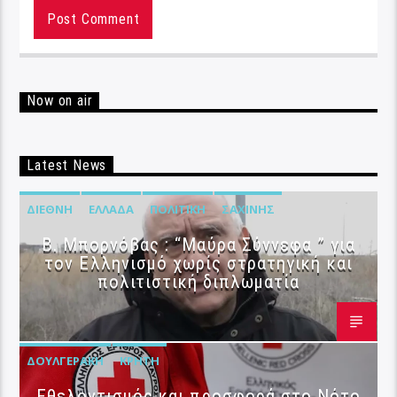
Now on air
Latest News
ΔΙΕΘΝΉ
ΕΛΛΆΔΑ
ΠΟΛΙΤΙΚΉ
ΣΑΧΊΝΗΣ
B. Μπορνόβας : “Μαύρα Σύννεφα ” για
τον Ελληνισμό χωρίς στρατηγική και
πολιτιστική διπλωματία
ΔΟΥΛΓΕΡΆΚΗ
ΚΡΉΤΗ
Εθελοντισμός και προσφορά στο Νότο