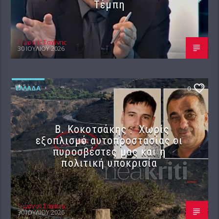
Τέμπη
Γιώργος Σαχίνης
30 ΙΟΥΛΊΟΥ 2026
ΕΛΛΆΔΑ
0
Β. Κοκοτσάκης : Χωρίς
εξοπλισμό αυτοπροστασίας οι
πυροσβέστες μας και η
πολιτική υποκρισία
Γιώργος Σαχίνης
30 ΙΟΥΛΊΟΥ 2026