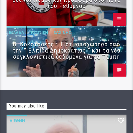
του Ρεθύμνου
ΕΛΛΆΔΑ
ΠΟΛΙΤΙΚΉ
ΣΑΧΊΝΗΣ
Β. Κοκοτσάκης : Γιατί αποχώρησα από
την ” Ελπίδα Δημοκρατίας ” και τα νέα
συγκλονιστικά δεδομένα για τα Τέμπη
You may also like
ΔΙΕΘΝΉ
1