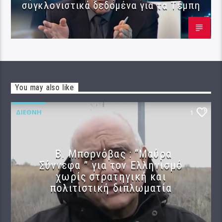
συγκλονιστικά δεδομένα για τα Τέμπη
You may also like
ΔΙΕΘΝΉ
1
B. Μπορνόβας : “Μαύρα
Σύννεφα ” για τον Ελληνισμό
χωρίς στρατηγική και
πολιτιστική διπλωματία