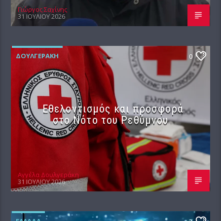
Γιώργος Σαχίνης
31 ΙΟΥΛΊΟΥ 2026
ΔΟΥΛΓΕΡΆΚΗ
0
Εθελοντισμός και προσφορά
στο Νότο του Ρεθύμνου
Αγγέλα Δουλγεράκη
31 ΙΟΥΛΊΟΥ 2026
ΕΛΛΆΔΑ