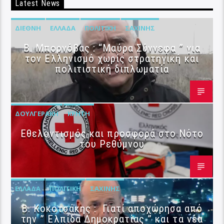
Latest News
ΔΙΕΘΝΉ
ΕΛΛΆΔΑ
ΠΟΛΙΤΙΚΉ
ΣΑΧΊΝΗΣ
B. Μπορνόβας : “Μαύρα Σύννεφα ” για
τον Ελληνισμό χωρίς στρατηγική και
πολιτιστική διπλωματία
ΔΟΥΛΓΕΡΆΚΗ
ΚΡΉΤΗ
Εθελοντισμός και προσφορά στο Νότο
του Ρεθύμνου
ΕΛΛΆΔΑ
ΠΟΛΙΤΙΚΉ
ΣΑΧΊΝΗΣ
Β. Κοκοτσάκης : Γιατί αποχώρησα από
την ” Ελπίδα Δημοκρατίας ” και τα νέα