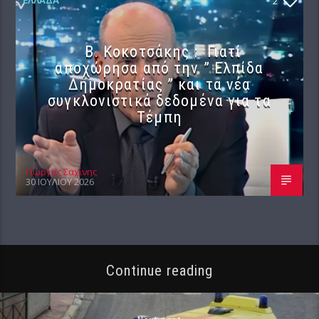
2
Β. Κοκοτσάκης : Γιατί
αποχώρησα από την ” Ελπίδα
Δημοκρατίας ” και τα νέα
συγκλονιστικά δεδομένα για τα
Τέμπη
Γιώργος Σαχίνης
30 ΙΟΥΛΊΟΥ 2026
Continue reading