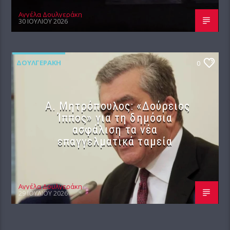
Αγγέλα Δουλγεράκη
30 ΙΟΥΛΊΟΥ 2026
ΔΟΥΛΓΕΡΆΚΗ
0
Α. Μητρόπουλος: «Δούρειος
Ίππος» για τη δημόσια
ασφάλιση τα νέα
επαγγελματικά ταμεία
Αγγέλα Δουλγεράκη
29 ΙΟΥΛΊΟΥ 2026