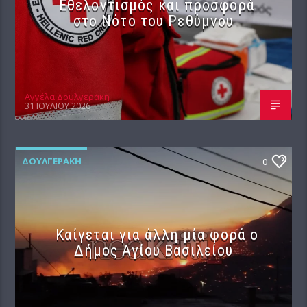
Εθελοντισμός και προσφορά
στο Νότο του Ρεθύμνου
Αγγέλα Δουλγεράκη
31 ΙΟΥΛΊΟΥ 2026
ΔΟΥΛΓΕΡΆΚΗ
0
Καίγεται για άλλη μία φορά ο
Δήμος Αγίου Βασιλείου