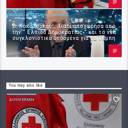
ΕΛΛΆΔΑ
ΠΟΛΙΤΙΚΉ
ΣΑΧΊΝΗΣ
Β. Κοκοτσάκης : Γιατί αποχώρησα από
την ” Ελπίδα Δημοκρατίας ” και τα νέα
συγκλονιστικά δεδομένα για τα Τέμπη
You may also like
ΔΟΥΛΓΕΡΆΚΗ
0