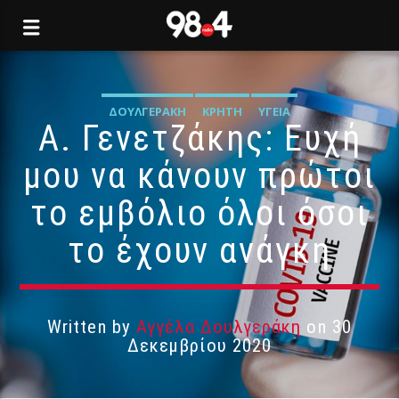
ΔΟΥΛΓΕΡΆΚΗ
ΚΡΉΤΗ
ΥΓΕΊΑ
Α. Γενετζάκης: Ευχή
μου να κάνουν πρώτοι
το εμβόλιο όλοι όσοι
το έχουν ανάγκη
Written by
Αγγέλα Δουλγεράκη
on 30
Δεκεμβρίου 2020