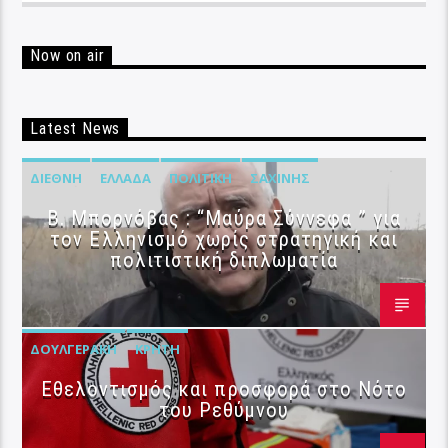
Now on air
Latest News
ΔΙΕΘΝΉ
ΕΛΛΆΔΑ
ΠΟΛΙΤΙΚΉ
ΣΑΧΊΝΗΣ
B. Μπορνόβας : “Μαύρα Σύννεφα ” για
τον Ελληνισμό χωρίς στρατηγική και
πολιτιστική διπλωματία
ΔΟΥΛΓΕΡΆΚΗ
ΚΡΉΤΗ
Εθελοντισμός και προσφορά στο Νότο
του Ρεθύμνου